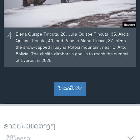
4
Elena Quispe Tincuta, 26, Julia Quispe Tincuta, 35, Alicia
Quispe Tincuta, 40, and Pasesa Alana Llusco, 37, climb
the snow-capped Huayna Potosi mountain, near El Alto,
Bolivia. The cholita climbers's goal is to reach the summit
of Everest in 2025.
ໂຫລດຕື່ມອີກ
ຂ່າວປະເພດຕ່າງໆ
ວີດີໂອຂ່າວ