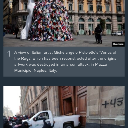
ວິທະຍາສາດ-ເທັກໂນໂລຈີ
ທຸລະກິດ
ພາສາອັງກິດ
ວີດີໂອ
ສຽງ
1
A view of Italian artist Michelangelo Pistoletto's 'Venus of
ລາຍການກະຈາຍສຽງ
the Rags' which has been reconstructed after the original
ຕິດຕາມພວກເຮົາ ທີ່
artwork was destroyed in an arson attack, in Piazza
ລາຍງານ
Municipio, Naples, Italy.
ພາສາຕ່າງໆ