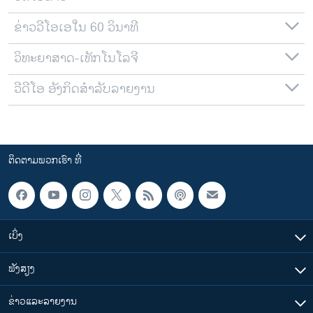
ຂ່າວວີໂອເອໃນ 60 ວິນາທີ
ວິທະຍາສາດ-ເທັກໂນໂລຈີ
ວີດີໂອ ອັງກິດສຳລັບລາຍງານ
ຕິດຕາມພວກເຮົາ ທີ່
ເບິ່ງ
ຟັງສຽງ
ຂ່າວແລະລາຍງານ