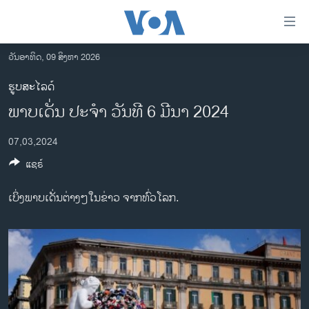
ລິ້ງ
ສຳຫລັບ
ເຂົ້າ
ວັນອາທິດ, 09 ສິງຫາ 2026
ຫາ
ໂຮມເພຈ
ຮູບສະໄລດ໌
ຂ້າມ
ລາວ
ພາບເດັ່ນ ປະຈຳ ວັນທີ 6 ມີນາ 2024
ຂ້າມ
ອາເມຣິກາ
ຂ້າມ
07,03,2024
ໄປ
ການເລືອກຕັ້ງ ປະທານາທີບໍດີ ສະຫະລັດ 2024
ຫາ
ແຊຣ໌
ຂ່າວ​ຈີນ
ຊອກ
ຄົ້ນ
ໂລກ
ເບິ່ງພາບເດັ່ນຕ່າງໆໃນຂ່າວ ຈາກທົ່ວໂລກ.
ເອເຊຍ
ອິດສະຫຼະພາບດ້ານການຂ່າວ
ຊີວິດຊາວລາວ
ຊຸມຊົນຊາວລາວ