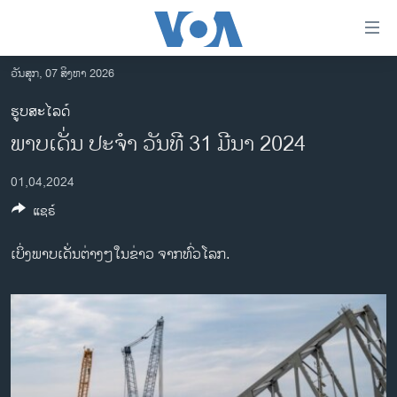
ລິ້ງ
ສຳຫລັບ
ເຂົ້າ
ວັນສຸກ, 07 ສິງຫາ 2026
ຫາ
ໂຮມເພຈ
ຮູບສະໄລດ໌
ຂ້າມ
ລາວ
ພາບເດັ່ນ ປະຈຳ ວັນທີ 31 ມີນາ 2024
ຂ້າມ
ອາເມຣິກາ
ຂ້າມ
01,04,2024
ໄປ
ການເລືອກຕັ້ງ ປະທານາທີບໍດີ ສະຫະລັດ 2024
ຫາ
ແຊຣ໌
ຂ່າວ​ຈີນ
ຊອກ
ຄົ້ນ
ໂລກ
ເບິ່ງພາບເດັ່ນຕ່າງໆໃນຂ່າວ ຈາກທົ່ວໂລກ.
ເອເຊຍ
ອິດສະຫຼະພາບດ້ານການຂ່າວ
ຊີວິດຊາວລາວ
ຊຸມຊົນຊາວລາວ