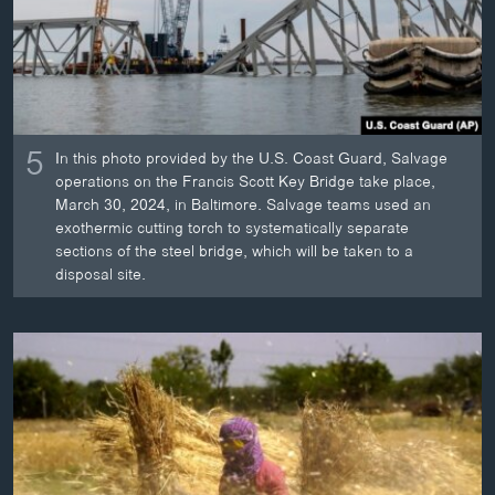
ວິທະຍາສາດ-ເທັກໂນໂລຈີ
ທຸລະກິດ
ພາສາອັງກິດ
ວີດີໂອ
5
In this photo provided by the U.S. Coast Guard, Salvage
ສຽງ
operations on the Francis Scott Key Bridge take place,
March 30, 2024, in Baltimore. Salvage teams used an
ລາຍການກະຈາຍສຽງ
exothermic cutting torch to systematically separate
ຕິດຕາມພວກເຮົາ ທີ່
sections of the steel bridge, which will be taken to a
ລາຍງານ
disposal site.
ພາສາຕ່າງໆ