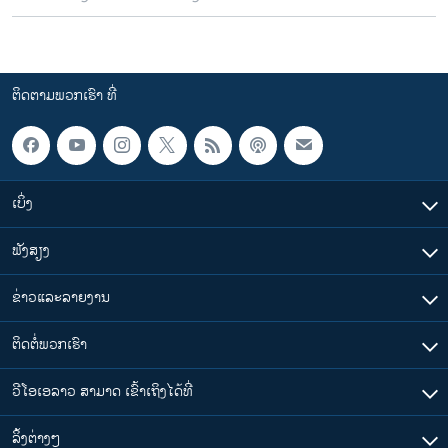
ຕິດຕາມພວກເຮົາ ທີ່
ເບິ່ງ
ຟັງສຽງ
ຂ່າວແລະລາຍງານ
ຕິດຕໍ່ພວກເຮົາ
ວີໂອເອລາວ ສາມາດ ເຂົ້າເຖິງໄດ້ທີ່
​ລິ້ງ​ຕ່າງໆ