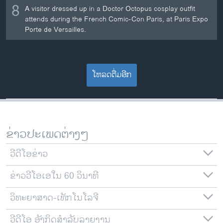
8
A visitor dressed up in a Doctor Octopus cosplay outfit
attends during the French Comic-Con Paris, at Paris Expo
Porte de Versailles.
ໂຫລດຕື່ມອີກ
ຂ່າວປະເພດຕ່າງໆ
ວີດີໂອຂ່າວ
ຂ່າວວີໂອເອໃນ 60 ວິນາທີ
ວິທະຍາສາດ-ເທັກໂນໂລຈີ
ວີດີໂອ ອັງກິດສຳລັບລາຍງານ