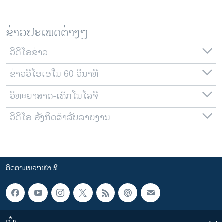
ຂ່າວປະເພດຕ່າງໆ
ວີດີໂອຂ່າວ
ຂ່າວວີໂອເອໃນ 60 ວິນາທີ
ວິທະຍາສາດ-ເທັກໂນໂລຈີ
ວີດີໂອ ອັງກິດສຳລັບລາຍງານ
ຕິດຕາມພວກເຮົາ ທີ່
ເບິ່ງ