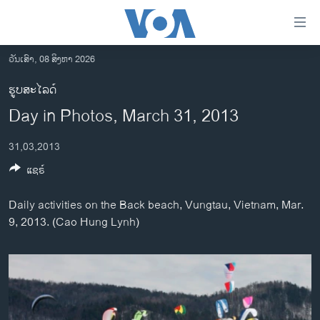
ລິ້ງ
ສຳຫລັບ
ເຂົ້າ
ວັນເສົາ, 08 ສິງຫາ 2026
ຫາ
ໂຮມເພຈ
ຮູບສະໄລດ໌
ຂ້າມ
ລາວ
Day in Photos, March 31, 2013
ຂ້າມ
ອາເມຣິກາ
ຂ້າມ
31,03,2013
ໄປ
ການເລືອກຕັ້ງ ປະທານາທີບໍດີ ສະຫະລັດ 2024
ຫາ
ແຊຣ໌
ຂ່າວ​ຈີນ
ຊອກ
ຄົ້ນ
ໂລກ
Daily activities on the Back beach, Vungtau, Vietnam, Mar.
9, 2013. (Cao Hung Lynh)
ເອເຊຍ
ອິດສະຫຼະພາບດ້ານການຂ່າວ
ຊີວິດຊາວລາວ
ຊຸມຊົນຊາວລາວ