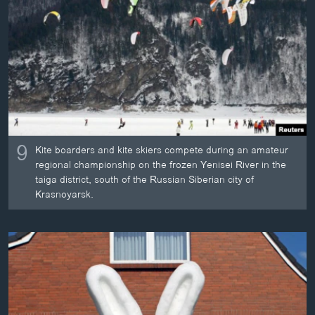
ວິທະຍາສາດ-ເທັກໂນໂລຈີ
ທຸລະກິດ
ພາສາອັງກິດ
ວີດີໂອ
ສຽງ
ລາຍການກະຈາຍສຽງ
9
Kite boarders and kite skiers compete during an amateur
ຕິດຕາມພວກເຮົາ ທີ່
regional championship on the frozen Yenisei River in the
ລາຍງານ
taiga district, south of the Russian Siberian city of
Krasnoyarsk.
ພາສາຕ່າງໆ