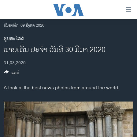
ລິ້ງ
ສຳຫລັບ
ເຂົ້າ
ວັນອາທິດ, 09 ສິງຫາ 2026
ຫາ
ໂຮມເພຈ
ຮູບສະໄລດ໌
ຂ້າມ
ລາວ
ພາບເດັ່ນ ປະຈຳ ວັນທີ 30 ມີນາ 2020
ຂ້າມ
ອາເມຣິກາ
ຂ້າມ
31,03,2020
ໄປ
ການເລືອກຕັ້ງ ປະທານາທີບໍດີ ສະຫະລັດ 2024
ຫາ
ແຊຣ໌
ຂ່າວ​ຈີນ
ຊອກ
ຄົ້ນ
ໂລກ
A look at the best news photos from around the world.
ເອເຊຍ
ອິດສະຫຼະພາບດ້ານການຂ່າວ
ຊີວິດຊາວລາວ
ຊຸມຊົນຊາວລາວ