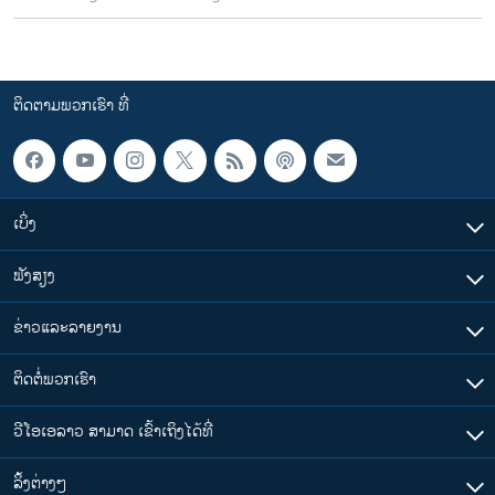
ຕິດຕາມພວກເຮົາ ທີ່
ເບິ່ງ
ຟັງສຽງ
ຂ່າວແລະລາຍງານ
ຕິດຕໍ່ພວກເຮົາ
ວີໂອເອລາວ ສາມາດ ເຂົ້າເຖິງໄດ້ທີ່
​ລິ້ງ​ຕ່າງໆ