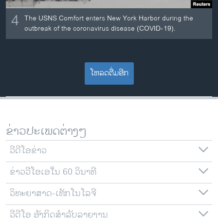
4
The USNS Comfort enters New York Harbor during the
outbreak of the coronavirus disease (COVID-19).
ໂຫລດຕື່ມອີກ
ຂ່າວປະເພດຕ່າງໆ
ວີດີໂອຂ່າວ
ຂ່າວວີໂອເອໃນ 60 ວິນາທີ
ວິທະຍາສາດ-ເທັກໂນໂລຈີ
ວີດີໂອ ອັງກິດສຳລັບລາຍງານ