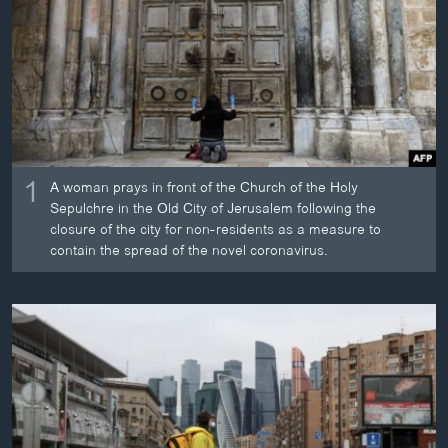
ວິທະຍາສາດ-ເທັກໂນໂລຈີ
ທຸລະກິດ
ພາສາອັງກິດ
ວີດີໂອ
ສຽງ
1
A woman prays in front of the Church of the Holy
ລາຍການກະຈາຍສຽງ
Sepulchre in the Old City of Jerusalem following the
ຕິດຕາມພວກເຮົາ ທີ່
closure of the city for non-residents as a measure to
ລາຍງານ
contain the spread of the novel coronavirus.
ພາສາຕ່າງໆ