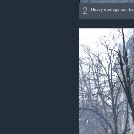
2
Heavy damage can be se