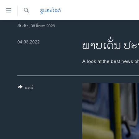
ລິ້ງ
ຮູບສະໄລດ໌
ສຳຫລັບ
ເຂົ້າ
ຄົ້ນຫາ
ວັນເສົາ, 08 ສິງຫາ 2026
ໂຮມເພຈ
ຫາ
ລາວ
ພາບເດັ່ນ ປະ
04,03,2022
ຂ້າມ
ຂ້າມ
ອາເມຣິກາ
ຂ້າມ
ການເລືອກຕັ້ງ ປະທານາທີບໍດີ ສະຫະລັດ
A look at the best news p
ໄປ
2024
ຫາ
ຂ່າວ​ຈີນ
ຊອກ
ຄົ້ນ
ແຊຣ໌
ໂລກ
ເອເຊຍ
ອິດສະຫຼະພາບດ້ານການຂ່າວ
ຊີວິດຊາວລາວ
ຊຸມຊົນຊາວລາວ