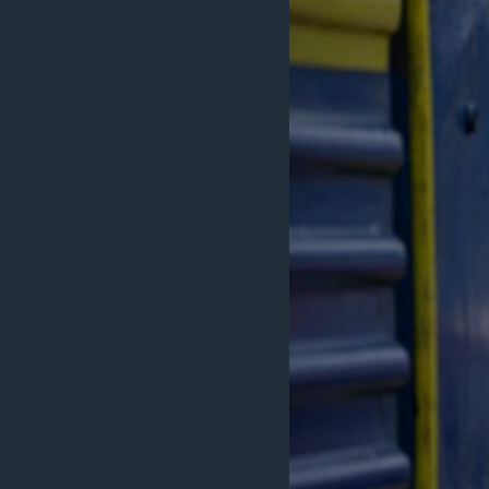
ວິທະຍາສາດ-ເທັກໂນໂລຈີ
ທຸລະກິດ
ພາສາອັງກິດ
ວີດີໂອ
ສຽງ
ລາຍການກະຈາຍສຽງ
ລາຍງານ