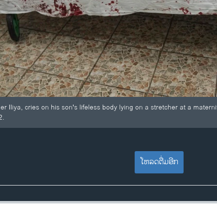
ger Iliya, cries on his son's lifeless body lying on a stretcher at a mater
2.
ໂຫລດຕື່ມອີກ