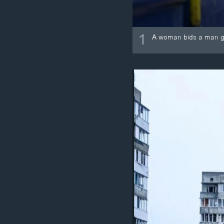
1
A woman bids a man goo