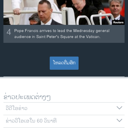
4
Pope Francis arrives to lead the Wednesday general
audience in Saint Peter's Square at the Vatican.
ໂຫລດຕື່ມອີກ
ຂ່າວປະເພດຕ່າງໆ
ວີດີໂອຂ່າວ
ຂ່າວວີໂອເອໃນ 60 ວິນາທີ