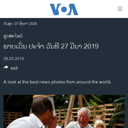
ລິ້ງ
ສຳຫລັບ
ເຂົ້າ
ວັນສຸກ, 07 ສິງຫາ 2026
ຫາ
ໂຮມເພຈ
ຮູບສະໄລດ໌
ຂ້າມ
ລາວ
ພາບເດັ່ນ ປະຈຳ ວັນທີ 27 ມີນາ 2019
ຂ້າມ
ອາເມຣິກາ
ຂ້າມ
28,03,2019
ໄປ
ການເລືອກຕັ້ງ ປະທານາທີບໍດີ ສະຫະລັດ 2024
ຫາ
ແຊຣ໌
ຂ່າວ​ຈີນ
ຊອກ
ຄົ້ນ
ໂລກ
A look at the best news photos from around the world.
ເອເຊຍ
ອິດສະຫຼະພາບດ້ານການຂ່າວ
ຊີວິດຊາວລາວ
ຊຸມຊົນຊາວລາວ