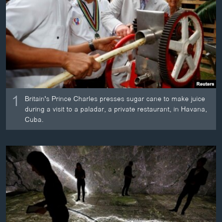
ວິທະຍາສາດ-ເທັກໂນໂລຈີ
ທຸລະກິດ
ພາສາອັງກິດ
ວີດີໂອ
ສຽງ
1
Britain's Prince Charles presses sugar cane to make juice
ລາຍການກະຈາຍສຽງ
ຕິດຕາມພວກເຮົາ ທີ່
during a visit to a paladar, a private restaurant, in Havana,
ລາຍງານ
Cuba.
ພາສາຕ່າງໆ