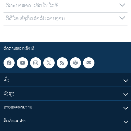
ວິທະຍາສາດ-ເທັກໂນໂລຈີ
ວີດີໂອ ອັງກິດສຳລັບລາຍງານ
ຕິດຕາມພວກເຮົາ ທີ່
ເບິ່ງ
ຟັງສຽງ
ຂ່າວແລະລາຍງານ
ຕິດຕໍ່ພວກເຮົາ