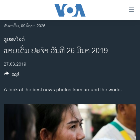
ລິ້ງ
ສຳຫລັບ
ເຂົ້າ
ວັນອາທິດ, 09 ສິງຫາ 2026
ຫາ
ໂຮມເພຈ
ຮູບສະໄລດ໌
ຂ້າມ
ລາວ
ພາບເດັ່ນ ປະຈຳ ວັນທີ 26 ມີນາ 2019
ຂ້າມ
ອາເມຣິກາ
ຂ້າມ
27,03,2019
ໄປ
ການເລືອກຕັ້ງ ປະທານາທີບໍດີ ສະຫະລັດ 2024
ຫາ
ແຊຣ໌
ຂ່າວ​ຈີນ
ຊອກ
ຄົ້ນ
ໂລກ
A look at the best news photos from around the world.
ເອເຊຍ
ອິດສະຫຼະພາບດ້ານການຂ່າວ
ຊີວິດຊາວລາວ
ຊຸມຊົນຊາວລາວ