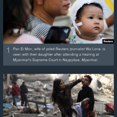
ວິທະຍາສາດ-ເທັກໂນໂລຈີ
ທຸລະກິດ
ພາສາອັງກິດ
ວີດີໂອ
ສຽງ
1
Pan Ei Mon, wife of jailed Reuters journalist Wa Lone, is
ລາຍການກະຈາຍສຽງ
seen with their daughter after attending a hearing at
ຕິດຕາມພວກເຮົາ ທີ່
Myanmar's Supreme Court in Naypyitaw, Myanmar.
ລາຍງານ
ພາສາຕ່າງໆ