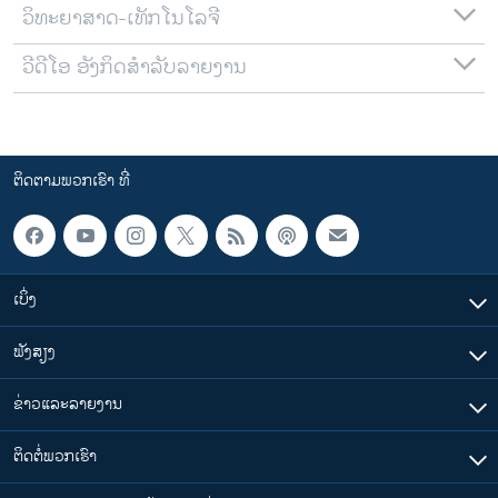
ວິທະຍາສາດ-ເທັກໂນໂລຈີ
ວີດີໂອ ອັງກິດສຳລັບລາຍງານ
ຕິດຕາມພວກເຮົາ ທີ່
ເບິ່ງ
ຟັງສຽງ
ຂ່າວແລະລາຍງານ
ຕິດຕໍ່ພວກເຮົາ