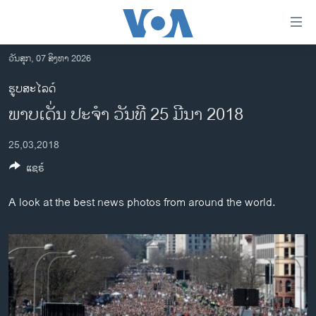
ລິ້ງ
ສຳຫລັບ
ເຂົ້າ
ວັນສຸກ, 07 ສິງຫາ 2026
ຫາ
ໂຮມເພຈ
ຮູບສະໄລດ໌
ຂ້າມ
ລາວ
ພາບເດັ່ນ ປະຈຳ ວັນທີ 25 ມີນາ 2018
ຂ້າມ
ອາເມຣິກາ
ຂ້າມ
25,03,2018
ໄປ
ການເລືອກຕັ້ງ ປະທານາທີບໍດີ ສະຫະລັດ 2024
ຫາ
ແຊຣ໌
ຂ່າວ​ຈີນ
ຊອກ
ຄົ້ນ
ໂລກ
A look at the best news photos from around the world.
ເອເຊຍ
ອິດສະຫຼະພາບດ້ານການຂ່າວ
ຊີວິດຊາວລາວ
ຊຸມຊົນຊາວລາວ