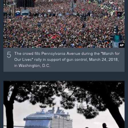
ວິທະຍາສາດ-ເທັກໂນໂລຈີ
ທຸລະກິດ
ພາສາອັງກິດ
ວີດີໂອ
ສຽງ
5
The crowd fills Pennsylvania Avenue during the "March for
ລາຍການກະຈາຍສຽງ
Our Lives" rally in support of gun control, March 24, 2018,
ຕິດຕາມພວກເຮົາ ທີ່
in Washington, D.C.
ລາຍງານ
ພາສາຕ່າງໆ