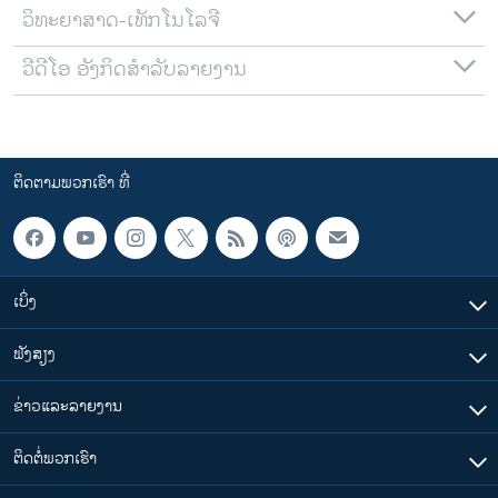
ວິທະຍາສາດ-ເທັກໂນໂລຈີ
ວີດີໂອ ອັງກິດສຳລັບລາຍງານ
ຕິດຕາມພວກເຮົາ ທີ່
ເບິ່ງ
ຟັງສຽງ
ຂ່າວແລະລາຍງານ
ຕິດຕໍ່ພວກເຮົາ