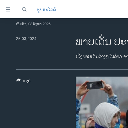
ລິ້ງ
ຮູບສະໄລດ໌
ສຳຫລັບ
ເຂົ້າ
ຄົ້ນຫາ
ວັນເສົາ, 08 ສິງຫາ 2026
ໂຮມເພຈ
ຫາ
ລາວ
ພາບເດັ່ນ ປະ
25,03,2024
ຂ້າມ
ຂ້າມ
ອາເມຣິກາ
ຂ້າມ
ການເລືອກຕັ້ງ ປະທານາທີບໍດີ ສະຫະລັດ
ເບິ່ງພາບເດັ່ນຕ່າງໆໃນຂ່າວ ຈ
ໄປ
2024
ຫາ
ຂ່າວ​ຈີນ
ຊອກ
ຄົ້ນ
ແຊຣ໌
ໂລກ
ເອເຊຍ
ອິດສະຫຼະພາບດ້ານການຂ່າວ
ຊີວິດຊາວລາວ
ຊຸມຊົນຊາວລາວ