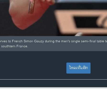
erves to French Simon Gauzy during the men's single semi-final table 
, southtern France.
ໂຫລດຕື່ມອີກ