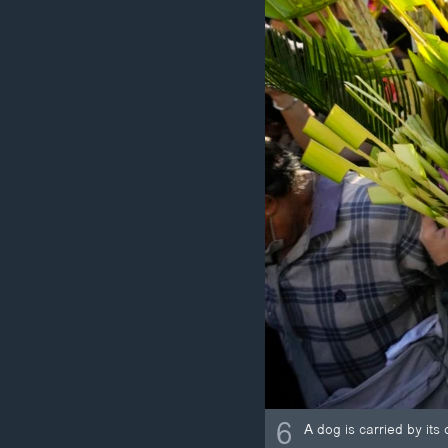
6
A dog is carried by its