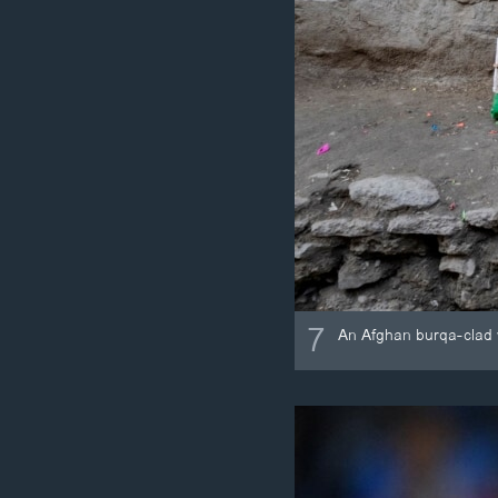
7
An Afghan burqa-clad w