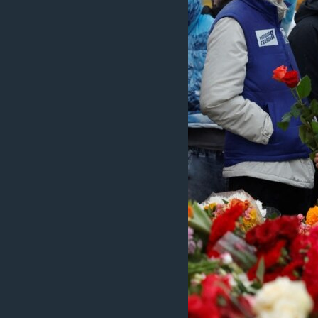
ວິທະຍາສາດ-ເທັກໂນໂລຈີ
ທຸລະກິດ
ພາສາອັງກິດ
ວີດີໂອ
ສຽງ
ລາຍການກະຈາຍສຽງ
ລາຍງານ