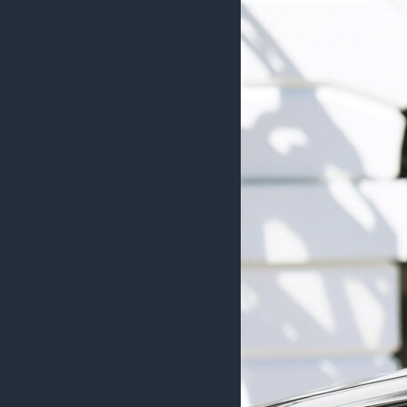
ວິທະຍາສາດ-ເທັກໂນໂລຈີ
ທຸລະກິດ
ພາສາອັງກິດ
ວີດີໂອ
ສຽງ
ລາຍການກະຈາຍສຽງ
ລາຍງານ