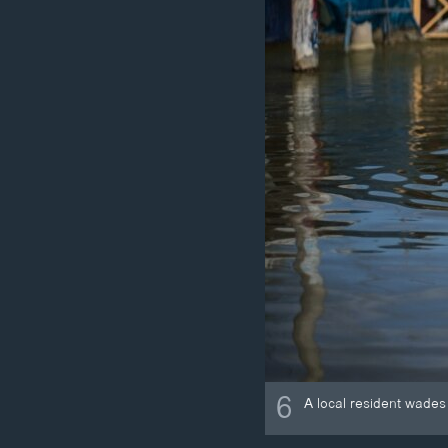
6
A local resident wades 