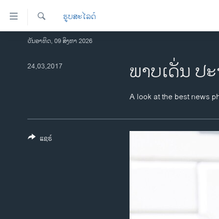
ລິ້ງ
ຮູບສະໄລດ໌
ສຳຫລັບ
ເຂົ້າ
ຄົ້ນຫາ
ວັນອາທິດ, 09 ສິງຫາ 2026
ໂຮມເພຈ
ຫາ
ລາວ
ພາບເດັ່ນ ປະ
24,03,2017
ຂ້າມ
ຂ້າມ
ອາເມຣິກາ
ຂ້າມ
ການເລືອກຕັ້ງ ປະທານາທີບໍດີ ສະຫະລັດ
A look at the best news p
ໄປ
2024
ຫາ
ຂ່າວ​ຈີນ
ຊອກ
ຄົ້ນ
ແຊຣ໌
ໂລກ
ເອເຊຍ
ອິດສະຫຼະພາບດ້ານການຂ່າວ
ຊີວິດຊາວລາວ
ຊຸມຊົນຊາວລາວ