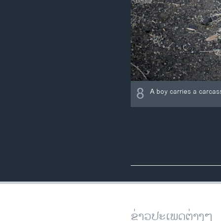
8
A boy carries a carcass
ຂ່າວປະເພດຕ່າງໆ