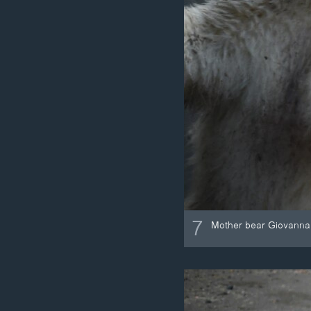
7
Mother bear Giovanna i