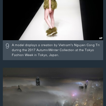
ວິທະຍາສາດ-ເທັກໂນໂລຈີ
ທຸລະກິດ
ພາສາອັງກິດ
ວີດີໂອ
ສຽງ
9
A model displays a creation by Vietnam's Nguyen Cong Tri
ລາຍການກະຈາຍສຽງ
during the 2017 Autumn/Winter Collection at the Tokyo
ຕິດຕາມພວກເຮົາ ທີ່
Fashion Week in Tokyo, Japan.
ລາຍງານ
ພາສາຕ່າງໆ