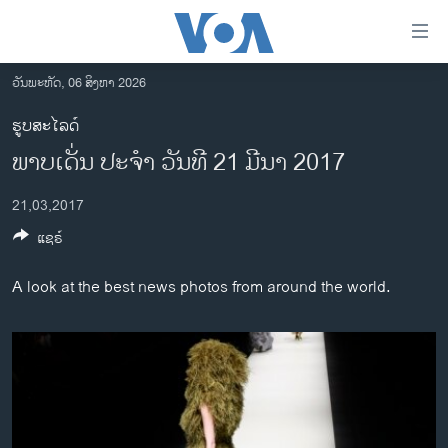
ລິ້ງ
ສຳຫລັບ
ເຂົ້າ
ວັນພະຫັດ, 06 ສິງຫາ 2026
ຫາ
ໂຮມເພຈ
ຮູບສະໄລດ໌
ຂ້າມ
ລາວ
ພາບເດັ່ນ ປະຈຳ ວັນທີ 21 ມີນາ 2017
ຂ້າມ
ອາເມຣິກາ
ຂ້າມ
21,03,2017
ໄປ
ການເລືອກຕັ້ງ ປະທານາທີບໍດີ ສະຫະລັດ 2024
ຫາ
ແຊຣ໌
ຂ່າວ​ຈີນ
ຊອກ
ຄົ້ນ
ໂລກ
A look at the best news photos from around the world.
ເອເຊຍ
ອິດສະຫຼະພາບດ້ານການຂ່າວ
ຊີວິດຊາວລາວ
ຊຸມຊົນຊາວລາວ