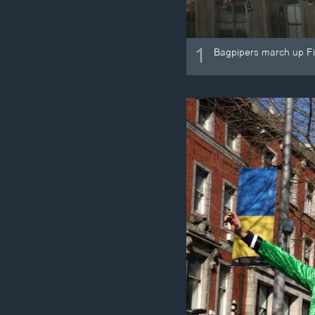
1
Bagpipers march up Fif