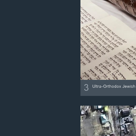
3
Ultra-Orthodox Jewish c