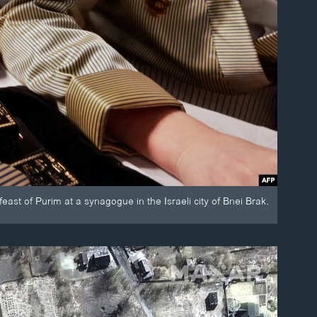
ast of Purim at a synagogue in the Israeli city of Bnei Brak.