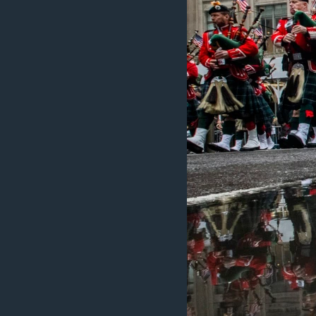
ວິທະຍາສາດ-ເທັກໂນໂລຈີ
ທຸລະກິດ
ພາສາອັງກິດ
ວີດີໂອ
ສຽງ
ລາຍການກະຈາຍສຽງ
ລາຍງານ