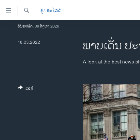
ລິ້ງ
ຮູບສະໄລດ໌
ສຳຫລັບ
ເຂົ້າ
ຄົ້ນຫາ
ວັນອາທິດ, 09 ສິງຫາ 2026
ໂຮມເພຈ
ຫາ
ລາວ
ພາບເດັ່ນ ປະ
18,03,2022
ຂ້າມ
ຂ້າມ
ອາເມຣິກາ
ຂ້າມ
ການເລືອກຕັ້ງ ປະທານາທີບໍດີ ສະຫະລັດ
A look at the best news p
ໄປ
2024
ຫາ
ຂ່າວ​ຈີນ
ຊອກ
ຄົ້ນ
ແຊຣ໌
ໂລກ
ເອເຊຍ
ອິດສະຫຼະພາບດ້ານການຂ່າວ
ຊີວິດຊາວລາວ
ຊຸມຊົນຊາວລາວ