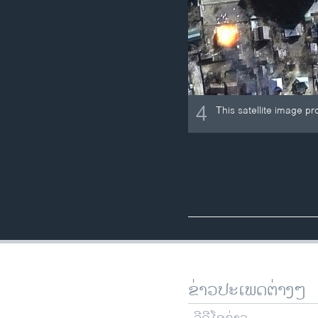
4
This satellite image p
ຂ່າວປະເພດຕ່າງໆ