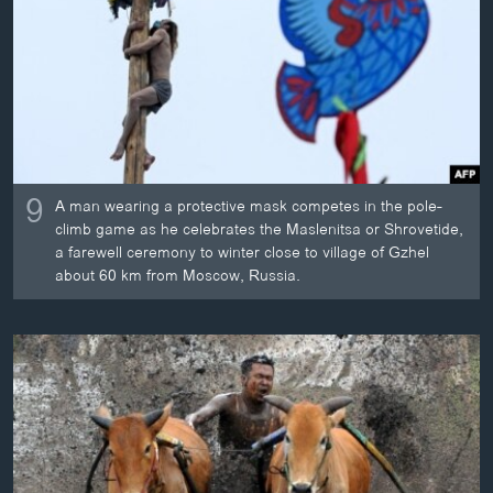
ວິທະຍາສາດ-ເທັກໂນໂລຈີ
ທຸລະກິດ
ພາສາອັງກິດ
ວີດີໂອ
ສຽງ
9
A man wearing a protective mask competes in the pole-
ລາຍການກະຈາຍສຽງ
climb game as he celebrates the Maslenitsa or Shrovetide,
ຕິດຕາມພວກເຮົາ ທີ່
a farewell ceremony to winter close to village of Gzhel
ລາຍງານ
about 60 km from Moscow, Russia.
ພາສາຕ່າງໆ