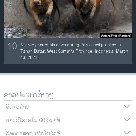
10
A jockey spurs his cows during Pacu Jawi practice in
Tanah Datar, West Sumatra Province, Indonesia, March
13, 2021.
ຂ່າວປະເພດຕ່າງໆ
ວີດີໂອຂ່າວ
ຂ່າວວີໂອເອໃນ 60 ວິນາທີ
ວິທະຍາສາດ-ເທັກໂນໂລຈີ