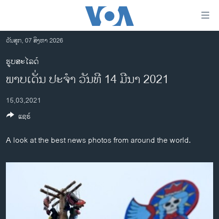
ລິ້ງ
ສຳຫລັບ
ເຂົ້າ
ວັນສຸກ, 07 ສິງຫາ 2026
ຫາ
ໂຮມເພຈ
ຮູບສະໄລດ໌
ຂ້າມ
ລາວ
ພາບເດັ່ນ ປະຈຳ ວັນທີ 14 ມີນາ 2021
ຂ້າມ
ອາເມຣິກາ
ຂ້າມ
15,03,2021
ໄປ
ການເລືອກຕັ້ງ ປະທານາທີບໍດີ ສະຫະລັດ 2024
ຫາ
ແຊຣ໌
ຂ່າວ​ຈີນ
ຊອກ
ຄົ້ນ
ໂລກ
A look at the best news photos from around the world.
ເອເຊຍ
ອິດສະຫຼະພາບດ້ານການຂ່າວ
ຊີວິດຊາວລາວ
ຊຸມຊົນຊາວລາວ