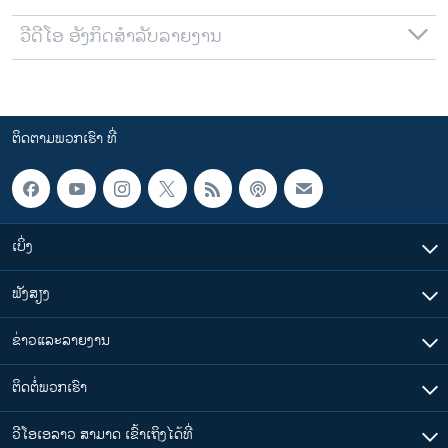
ວີດີໂອ ອັງກິດສຳລັບລາຍງານ
ຕິດຕາມພວກເຮົາ ທີ່
ເບິ່ງ
ຟັງສຽງ
ຂ່າວແລະລາຍງານ
ຕິດຕໍ່ພວກເຮົາ
ວີໂອເອລາວ ສາມາດ ເຂົ້າເຖິງໄດ້ທີ່