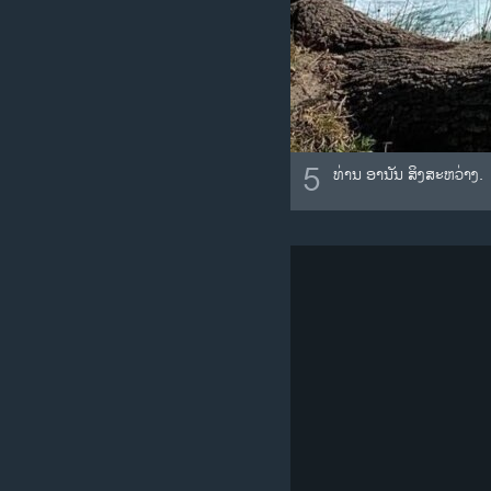
5
ທ່ານ ອາ​ນັນ ສິງ​ສະ​ຫວ່າງ.