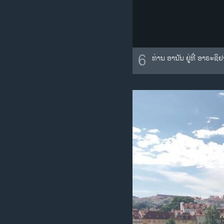
6
ທ່ານ ອາ​ນັນ ຢູ່​ທີ່ ອາ​ຣະ​ຊິ​ຢ