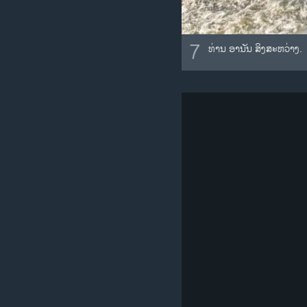
7
ທ່ານ ອາ​ນັນ ສິງ​ສະ​ຫວ່າງ.