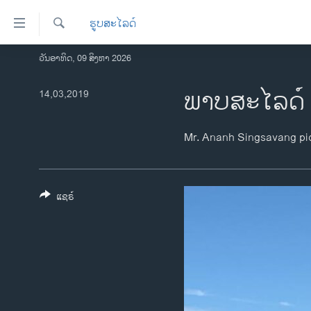
ລິ້ງ
ຮູບສະໄລດ໌
ສຳຫລັບ
ເຂົ້າ
ຄົ້ນຫາ
ວັນອາທິດ, 09 ສິງຫາ 2026
ໂຮມເພຈ
ຫາ
ລາວ
ພາບສະໄລດ໌ 
14,03,2019
ຂ້າມ
ຂ້າມ
ອາເມຣິກາ
ຂ້າມ
ການເລືອກຕັ້ງ ປະທານາທີບໍດີ ສະຫະລັດ
Mr. Ananh Singsavang pic
ໄປ
2024
ຫາ
ຂ່າວ​ຈີນ
ຊອກ
ຄົ້ນ
ແຊຣ໌
ໂລກ
ເອເຊຍ
ອິດສະຫຼະພາບດ້ານການຂ່າວ
ຊີວິດຊາວລາວ
ຊຸມຊົນຊາວລາວ