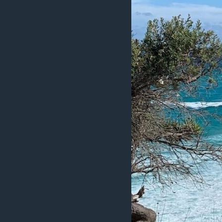
ວິທະຍາສາດ-ເທັກໂນໂລຈີ
ທຸລະກິດ
ພາສາອັງກິດ
ວີດີໂອ
ສຽງ
ລາຍການກະຈາຍສຽງ
ລາຍງານ