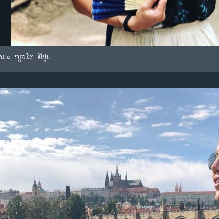
າ​ມະ, ກຽວ​ໂຕ, ຍີ່​ປຸ່ນ.