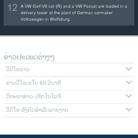
12
A VW Golf VII car (R) and a VW Passat are loaded in a
delivery tower at the plant of German carmaker
Volkswagen in Wolfsburg.
ຂ່າວປະເພດຕ່າງໆ
ວີດີໂອຂ່າວ
ຂ່າວວີໂອເອໃນ 60 ວິນາທີ
ວິທະຍາສາດ-ເທັກໂນໂລຈີ
ວີດີໂອ ອັງກິດສຳລັບລາຍງານ