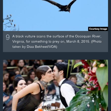
ວິທະຍາສາດ-ເທັກໂນໂລຈີ
ທຸລະກິດ
ພາສາອັງກິດ
ວີດີໂອ
9
A black vulture scans the surface of the Occoquan River,
ສຽງ
Virginia, for something to prey on, March 8, 2015. (Photo
taken by Diaa Bekheet/VOA)
ລາຍການກະຈາຍສຽງ
ຕິດຕາມພວກເຮົາ ທີ່
ລາຍງານ
ພາສາຕ່າງໆ