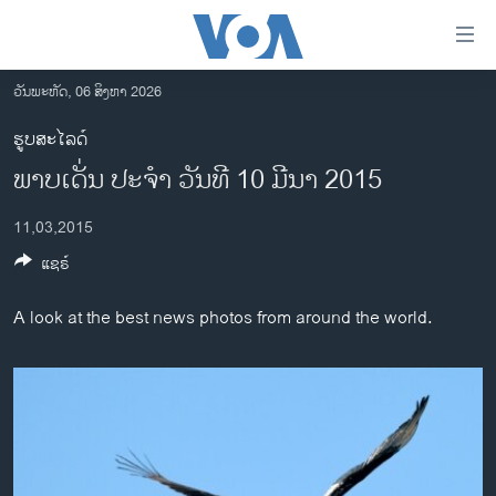
ລິ້ງ
ສຳຫລັບ
ເຂົ້າ
ວັນພະຫັດ, 06 ສິງຫາ 2026
ຫາ
ໂຮມເພຈ
ຮູບສະໄລດ໌
ຂ້າມ
ລາວ
ພາບ​ເດັ່ນ ປະ​ຈຳ ວັນ​ທີ 10 ມີ​ນາ 2015
ຂ້າມ
ອາເມຣິກາ
ຂ້າມ
11,03,2015
ໄປ
ການເລືອກຕັ້ງ ປະທານາທີບໍດີ ສະຫະລັດ 2024
ຫາ
ແຊຣ໌
ຂ່າວ​ຈີນ
ຊອກ
ຄົ້ນ
ໂລກ
A look at the best news photos from around the world.
ເອເຊຍ
ອິດສະຫຼະພາບດ້ານການຂ່າວ
ຊີວິດຊາວລາວ
ຊຸມຊົນຊາວລາວ