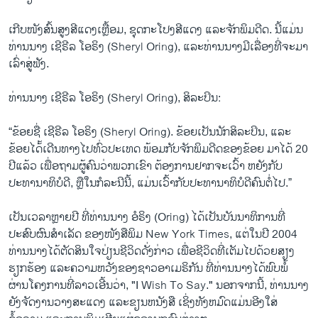
ເກີບ​ໜັງ​ສົ້ນສູງສີ​ແດງ​ເຫຼື້ອມ, ຊຸດ​ກະ​ໂປງ​ສີ​ແດງ ແລະ​ຈັກ​ພິມດີດ. ນີ້ແມ່ນ
ທ່ານນາງ ເຊີຣີລ ໂອຣິງ (Sheryl Oring), ແລະທ່ານນາງມີເລື່ອງທີ່ຈະມາ
ເລົ່າສູ່ຟັງ.
ທ່ານນາງ ເຊີຣີລ ໂອຣິງ (Sheryl Oring), ສິລະປິນ:
“ຂ້ອຍຊື່ ເຊີຣີລ ໂອຣິງ (Sheryl Oring). ຂ້ອຍເປັນ​ນັກສິລະປິນ, ແລະ
ຂ້ອຍໄດ້້ເດີນທາງໄປທົ່ວປະເທດ ພ້ອມກັບຈັກພິມດີດຂອງຂ້ອຍ ມາໄດ້ 20
ປີແລ້ວ ເພື່ອຖາມຜູ້ຄົນວ່າພວກເຂົາ ຕ້ອງການຢາກຈະເວົ້າ ຫຍັງກັບ
ປະທານາທິບໍດີ, ຫຼືໃນກໍລະນີນີ້, ແມ່ນເວົ້າກັບປະທານາທິບໍດີຄົນຕໍ່ໄປ.”
ເປັນເວລາຫຼາຍປີ ທີ່ທ່ານນາງ ອໍຣິງ (Oring) ໄດ້ເປັນບັນນາທິການທີ່
ປະສົບຜົນສຳເລັດ ຂອງໜັງສືພິມ New York Times, ແຕ່ໃນປີ 2004
ທ່ານນາງໄດ້ຕັດສິນໃຈປ່ຽນຊີວິດດັ່ງກ່າວ ເພື່ອຊີວິດທີ່ເຕັມໄປດ້ວຍສຽງ
ຮຽກຮ້ອງ ແລະຄວາມຫວັງຂອງຊາວອາເມຣິກັນ ທີ່ທ່ານນາງໄດ້ພົບພໍ້
ຜ່ານໂຄງການທີ່​ລາວເອີ້ນວ່າ, "I Wish To Say." ນອກຈາກນີ້, ທ່ານນາງ
ຍັງຈັດງານວາງສະແດງ ແລະຂຽນຫນັງສື ເຊິ່ງທັງຫມົດແມ່ນອີງໃສ່