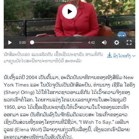
ວິທະຍາສາດ-ເທັກໂນໂລຈີ
No media source currently available
ທຸລະກິດ
ພາສາອັງກິດ
ວີດີໂອ
0:00
4:42
ສຽງ
ນັກສິລະປິນເຂດ ແມນແຮັດຕັນ ເຊື້ອເຊີນປະຊາຊົນ ອາເມຣິກັນ
ລິງໂດຍກົງ
ມາຂຽນບັດໄປສະນີຫາປະທານາທິບໍດີ ສະຫະລັດ
ລາຍການກະຈາຍສຽງ
ຕິດຕາມພວກເຮົາ ທີ່
ລາຍງານ
ນັບຕັ້ງແຕ່ປີ 2004 ເປັນ​ຕົ້ນ​ມາ, ອະດີດບັນນາທິການຂອງໜັງສືພິມ New
York Times ແລະ ໃນປັດຈຸບັນເປັນນັກສິລະປິນ, ທ່ານນາງ ເຊີຣີລ ໂອຣິງ
(Sheryl Oring) ໄດ້ໃຫ້ໂອກາດຊາວອາເມຣິກັນ ໄດ້ເວົ້າຄວາມຈິງຂອງ
ພາສາຕ່າງໆ
ພວກເຂົາຕໍ່ໂລກ. ໂດຍການແຕ່ງໂຕແບບເລຂານຸການໃນສະໄໝຊຸມປີ
1950, ລາວ ໄດ້ເຊື້ອເຊີນປະຊາຊົນໃຫ້ເວົ້າຄວາມໃນໃຈຂອງພວກເຂົາ
ອອກມາ ແລະ ບັນທຶກມັນລົງໃນຈັກພິມດີດແບບສະ ໄໝເກົ່າຂອງລາວ
ເຊິ່ງເປັນສ່ວນໜຶ່ງຂອງໂຄງການທີ່ມີຊື່ວ່າ, “I Wish To Say.” ເອລີນາ
ວູລຟ (Elena Wolf) ມີລາຍງານກ່ຽວກັບເລື່ອງນີ້, ເຊິ່ງ​ພວກ​ເຮົາ​ມີ​ລາຍ​
ລະ​ອຽດ​ມາ​ສະ​ເໜີ​ທ່ານ​ໃນ​ອັບ​ດັບ​ຕໍ່​ໄປ.