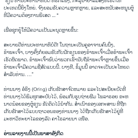
“ຮຽນ ທ່ານປະທານາທິບໍດີ ທີ່ຮັກແພງ, ກະລຸນາຢ່າລືມສິ່ງທີ່ເຮັດໃຫ້
ປະເທດນີ້ຍິ່ງໃຫຍ່. ຈົງຍອມຮັບຄວາມຫຼາກຫຼາຍ, ແລະສະຫນັບສະຫນູນຜູ້
ທີ່ມີຄວາມຕ້ອງການພິເສດ ... "
ເພື່ອ​ຊຸກຍູ້ໃຫ້​ມີຄວາມເປັນ​ມະ​ນຸດ​ຫຼາຍ​ຂຶ້ນ​:
ສະບາຍດີທ່ານປະທານາທິບໍດີ! ໃນ​ຖາ​ນະ​ເປັນ​ຄູ​ອາ​ຈານຄົນນຶ່ງ,
ຂ້າພະເຈົ້າ, ບາງ​ຄັ້ງກໍ​ຍອມ​ຮັບກັບ​ນັກ​ຮຽນ​ຂອງ​ຂ້າ​ພະ​ເຈົ້າ​ເມື່ອ​ຂ້າ​ພະ​ເຈົ້າ​
ເຮັດຜິດພາດ. ຂ້າພະເຈົ້າພົບວ່າພວກເຂົານັບຖືຂ້າພະເຈົ້າຫຼາຍຂຶ້ນເມື່ອ
ຂ້າພະເຈົ້າມີຄວາມຊື່ສັດແບບນີ້. ບາງທີ, ຂໍ້ມູນນີ້ ອາດຈະເປັນປະໂຫຍດ
ສໍາລັບທ່ານ. …”
ທ່ານນາງ ອໍຣິງ (Oring) ເກັບຮັກສາຈົດຫມາຍ ແລະໄປສະນີຍະບັດທີ່
ທ່ານນາງໄດ້ພິມທຸກສະບັບໄວ້, ພ້ອມກັບຮູບຖ່າຍຟີມ ໂພລາຣອຍ ຂະຫ
ນາດນ້ອຍຂອງຜູ້ຂຽນ ຂັດຕິດໄວ້ນຳກັນ. ສຳເນົາຂອງເອກະສານ ທີ່ຖືກ
ເກັບຮັກສາໄວ້ແບບຖາວອນຂອງທ່ານນາງ ໄດ້ຖືກເກັບຮັກສາໄວ້ຢູ່ທີ່
ມະຫາວິທະຍາໄລຂອງລັດ ຄາໂຣລາຍນາ ເໜືອ.
ອ່ານລາຍງານນີ້ເປັນພາສາອັງກິດ