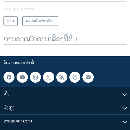
This item is part of
ຂ່າວ
ສະຫະລັດອາເມຣິກາ
ທ່ານອາດມັກອ່ານເລື້ອງນີ້ຕື່ມ
ຕິດຕາມພວກເຮົາ ທີ່
ເບິ່ງ
ຟັງສຽງ
ຂ່າວແລະລາຍງານ