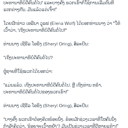
ປະທານາທິບໍດີຄົນຕໍ່ໄປ' ແລະບາງຄັ້ງ ພວກເຂົາກໍໃຊ້ການເລີ່ມຕົ້ນທີ່
ແຕກຕ່າງກັນ. ມັນແລ້ວແຕ່ເຈົ້າ!”
ໂດຍນັກຂ່າວ ເອລີນາ ວູລຟ (Elena Wolf) ໄດ້ບອກທ່ານນາງ ວ່າ "ໃຫ້
ເວົ້າວ່າ, 'ເຖິງປະທານາທິບໍດີຄົນຕໍ່ໄປ!"
ທ່ານນາງ ເຊີຣີລ ໂອຣິງ (Sheryl Oring), ສິລະປິນ:
“ເຖິງປະທານາທິບໍດີຄົນຕໍ່ໄປ?
ຜູ້ຊາຍທີ່ໃຊ້ໝວກໄດ້ບອກວ່າ:
“ແມ່ນແລ້ວ. ເຖິງປະທານາທິບໍດີຄົນຕໍ່ໄປ. ຫຼື ເຖິງທ່ານ ທຣໍາ,
ປະທານາທິບໍດີຄົນຕໍ່ໄປຂອງພວກເຮົາ!”
ທ່ານນາງ ເຊີຣີລ ໂອຣິງ (Sheryl Oring), ສິລະປິນ:
“ບາງ​ຄັ້ງ ພວກເຂົາຕ້ອງ​ຄິດ​ໜ້ອຍນຶ່ງ. ຂ້ອຍມັກຊ່ວງເວລາທີ່ໃຜຄົນນຶ່ງ
ກຳລັງຄິດວ່າ, 'ຂ້ອຍຈະເວົ້າຫຍັງ'? ມັນເປັນຊ່ວງເວລາທີ່ດີຫຼາຍແທ້ໆ!”