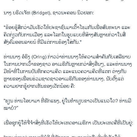
ນາງ ບຣິດເຈັທ (Bridget), ຊາວນະຄອນ ນິວຢອກ:
"ຂ້ອຍຮູ້ສຶກວ່າມັນເຮັດໃຫ້ປະຊາຊົນມາເຕົ້າໂຮມກັນເພື່ອສົນທະນາ ແລະ
ຄິດກ່ຽວກັບການເມືອງ ແລະໂລກໃນຮູບແບບທີ່ສ້າງສັນຫຼາຍກ່ວາໃນສື່
ສັງຄົມອອນລາຍນ໌ ທີ່ມີແຕ່ການຮ້ອງໃສ່ກັນ."
ທ່ານນາງ ອໍຣິງ (Oring) ກ່າວວ່າທ່ານນາງໃຫ້ຄວາມສຳຄັນກັບເສລີພາບ
ໃນການປາກເວົ້າຂອງຊາວ ອາເມຣິກັນຫຼາຍກວ່າສິ່ງອື່ນໆ, ແລະທ່ານນາງ
ມີໜ້າທີ່ໃນການບັນທຶກຄວາມຄິດ ແລະແນວຄວາມຄິດທີ່ແຕກ ຕ່າງກັນ
ຫຼາຍຂອງເພື່ອນຮ່ວມຊາດຊາວອາເມຣິກັນຂອງທ່ານນາງ. ນັບຕັ້ງແຕ່​
ຄວາມ​ຢາກ​ຮູ້​ຢາກ​ເຫັນ​ຂອງ​ເດັກ​ນ້ອຍ ຄື:
“ຮຽນ ທ່ານໂອບາມາ ທີ່ຮັກແພງ, ຢູ່ໃນທຳນຽບຂາວເປັນແນວໃດ? ທ່ານມີ
ໝາບໍ?”
ເພື່ອຊຸກຍູ້ໃຫ້ຈື່ຈໍາສິ່ງທີ່ເຮັດໃຫ້ປະເທດອາເມຣິກາ ເປັນປະເທດຄື່ທີ່ເປັນຢູ່: