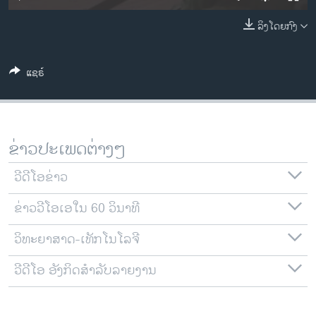
ວິທະຍາສາດ-ເທັກໂນໂລຈີ
ລິງໂດຍກົງ
ທຸລະກິດ
ພາສາອັງກິດ
ແຊຣ໌
ວີດີໂອ
ສຽງ
ລາຍການກະຈາຍສຽງ
ຂ່າວປະເພດຕ່າງໆ
ຕິດຕາມພວກເຮົາ ທີ່
ລາຍງານ
ວີດີໂອຂ່າວ
ຂ່າວວີໂອເອໃນ 60 ວິນາທີ
ພາສາຕ່າງໆ
ວິທະຍາສາດ-ເທັກໂນໂລຈີ
ວີດີໂອ ອັງກິດສຳລັບລາຍງານ