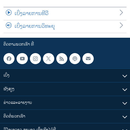
ເບິ່ງລາຍການທີວີ
ເບິ່ງລາຍການວິທະຍຸ
ຕິດຕາມພວກເຮົາ ທີ່
ເບິ່ງ
ຟັງສຽງ
ຂ່າວແລະລາຍງານ
ຕິດຕໍ່ພວກເຮົາ
ວີໂອເອລາວ ສາມາດ ເຂົ້າເຖິງໄດ້ທີ່