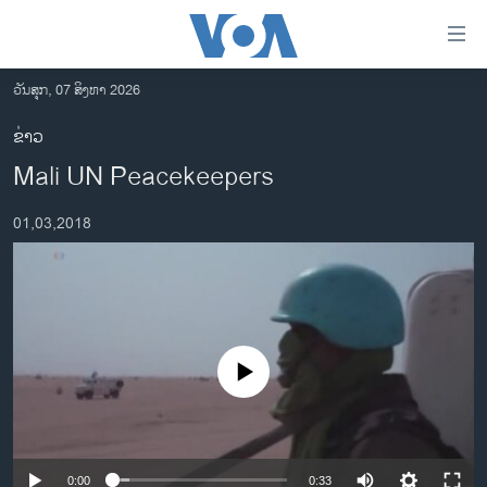
ລິ້ງ
ສຳຫລັບ
ເຂົ້າ
ວັນສຸກ, 07 ສິງຫາ 2026
ຫາ
ໂຮມເພຈ
ຂ່າວ
ຂ້າມ
ລາວ
Mali UN Peacekeepers
ຂ້າມ
ອາເມຣິກາ
ຂ້າມ
01,03,2018
ໄປ
ການເລືອກຕັ້ງ ປະທານາທີບໍດີ ສະຫະລັດ 2024
ຫາ
ຂ່າວ​ຈີນ
ຊອກ
ຄົ້ນ
ໂລກ
ເອເຊຍ
No media source currently available
ອິດສະຫຼະພາບດ້ານການຂ່າວ
ຊີວິດຊາວລາວ
ຊຸມຊົນຊາວລາວ
0:00
0:33