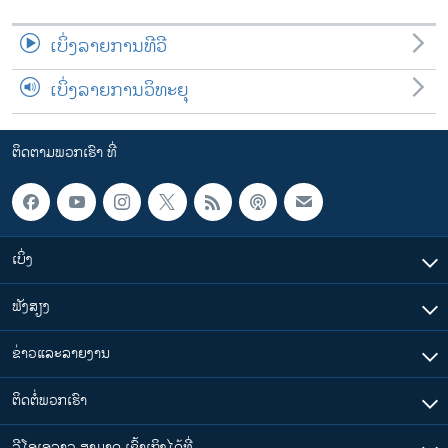
ເບິ່ງລາຍການທີວີ
ເບິ່ງລາຍການວິທະຍຸ
ຕິດຕາມພວກເຮົາ ທີ່
ເບິ່ງ
ຟັງສຽງ
ຂ່າວແລະລາຍງານ
ຕິດຕໍ່ພວກເຮົາ
ວີໂອເອລາວ ສາມາດ ເຂົ້າເຖິງໄດ້ທີ່