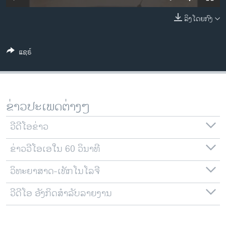
ວິທະຍາສາດ-ເທັກໂນໂລຈີ
ລິງໂດຍກົງ
ທຸລະກິດ
ພາສາອັງກິດ
ແຊຣ໌
ວີດີໂອ
ສຽງ
ລາຍການກະຈາຍສຽງ
ຂ່າວປະເພດຕ່າງໆ
ຕິດຕາມພວກເຮົາ ທີ່
ລາຍງານ
ວີດີໂອຂ່າວ
ຂ່າວວີໂອເອໃນ 60 ວິນາທີ
ພາສາຕ່າງໆ
ວິທະຍາສາດ-ເທັກໂນໂລຈີ
ວີດີໂອ ອັງກິດສຳລັບລາຍງານ