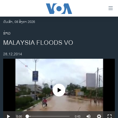
ລິ້ງ
ສຳຫລັບ
ເຂົ້າ
ວັນເສົາ, 08 ສິງຫາ 2026
ຫາ
ໂຮມເພຈ
ຂ່າວ
ຂ້າມ
ລາວ
MALAYSIA FLOODS VO
ຂ້າມ
ອາເມຣິກາ
ຂ້າມ
28,12,2014
ໄປ
ການເລືອກຕັ້ງ ປະທານາທີບໍດີ ສະຫະລັດ 2024
ຫາ
ຂ່າວ​ຈີນ
ຊອກ
ຄົ້ນ
ໂລກ
ເອເຊຍ
No media source currently available
ອິດສະຫຼະພາບດ້ານການຂ່າວ
ຊີວິດຊາວລາວ
ຊຸມຊົນຊາວລາວ
0:00
0:43