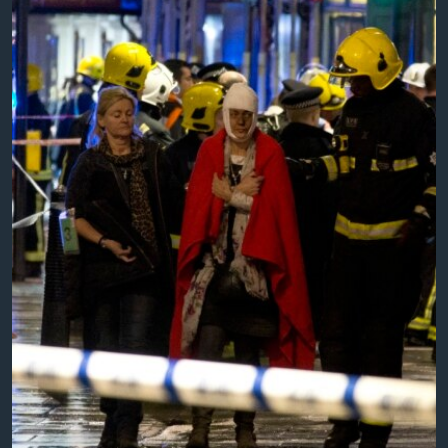
ວິທະຍາສາດ-ເທັກໂນໂລຈີ
ທຸລະກິດ
ພາສາອັງກິດ
ວີດີໂອ
ສຽງ
ລາຍການກະຈາຍສຽງ
ຕິດຕາມພວກເຮົາ ທີ່
ລາຍງານ
ພາສາຕ່າງໆ