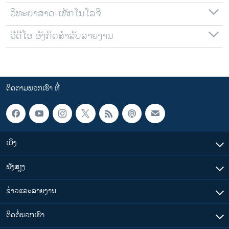
ວິທະຍາສາດ-ເທັກໂນໂລຈີ
ວີດີໂອ ອັງກິດສຳລັບລາຍງານ
ຕິດຕາມພວກເຮົາ ທີ່
ເບິ່ງ
ຟັງສຽງ
ຂ່າວແລະລາຍງານ
ຕິດຕໍ່ພວກເຮົາ