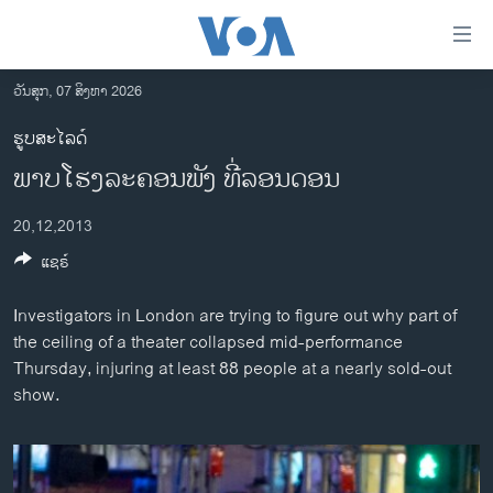
ລິ້ງ
ສຳຫລັບ
ເຂົ້າ
ວັນສຸກ, 07 ສິງຫາ 2026
ຫາ
ໂຮມເພຈ
ຮູບສະໄລດ໌
ຂ້າມ
ລາວ
ພາບໂຮງລະຄອນພັງ ທີ່ລອນດອນ
ຂ້າມ
ອາເມຣິກາ
ຂ້າມ
20,12,2013
ໄປ
ການເລືອກຕັ້ງ ປະທານາທີບໍດີ ສະຫະລັດ 2024
ຫາ
ແຊຣ໌
ຂ່າວ​ຈີນ
ຊອກ
ຄົ້ນ
ໂລກ
Investigators in London are trying to figure out why part of
the ceiling of a theater collapsed mid-performance
ເອເຊຍ
Thursday, injuring at least 88 people at a nearly sold-out
ອິດສະຫຼະພາບດ້ານການຂ່າວ
show.
ຊີວິດຊາວລາວ
ຊຸມຊົນຊາວລາວ