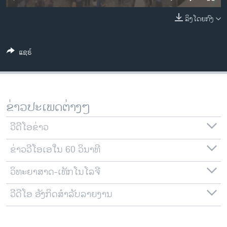
ວິທະຍາສາດ-ເທັກໂນໂລຈີ
ລິງໂດຍກົງ
ທຸລະກິດ
ພາສາອັງກິດ
ແຊຣ໌
ວີດີໂອ
ສຽງ
ລາຍການກະຈາຍສຽງ
ຂ່າວປະເພດຕ່າງໆ
ຕິດຕາມພວກເຮົາ ທີ່
ລາຍງານ
ວີດີໂອຂ່າວ
ຂ່າວວີໂອເອໃນ 60 ວິນາທີ
ພາສາຕ່າງໆ
ວິທະຍາສາດ-ເທັກໂນໂລຈີ
ວີດີໂອ ອັງກິດສຳລັບລາຍງານ