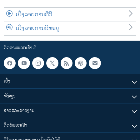
ເບິ່ງລາຍການທີວີ
ເບິ່ງລາຍການວິທະຍຸ
ຕິດຕາມພວກເຮົາ ທີ່
ເບິ່ງ
ຟັງສຽງ
ຂ່າວແລະລາຍງານ
ຕິດຕໍ່ພວກເຮົາ
ວີໂອເອລາວ ສາມາດ ເຂົ້າເຖິງໄດ້ທີ່