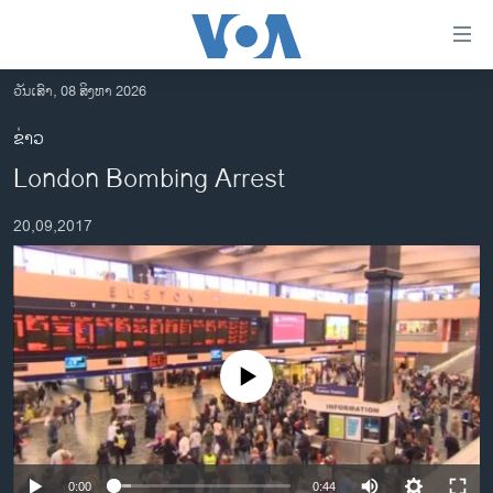
ລິ້ງ
ສຳຫລັບ
ເຂົ້າ
ວັນເສົາ, 08 ສິງຫາ 2026
ຫາ
ໂຮມເພຈ
ຂ່າວ
ຂ້າມ
ລາວ
London Bombing Arrest
ຂ້າມ
ອາເມຣິກາ
ຂ້າມ
20,09,2017
ໄປ
ການເລືອກຕັ້ງ ປະທານາທີບໍດີ ສະຫະລັດ 2024
ຫາ
ຂ່າວ​ຈີນ
ຊອກ
ຄົ້ນ
ໂລກ
ເອເຊຍ
No media source currently available
ອິດສະຫຼະພາບດ້ານການຂ່າວ
ຊີວິດຊາວລາວ
ຊຸມຊົນຊາວລາວ
0:00
0:44