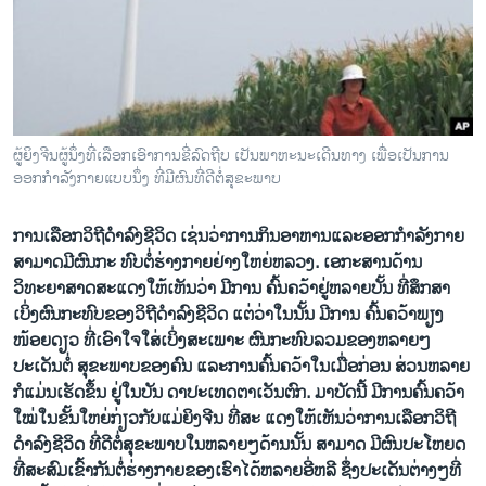
ວິທະຍາສາດ-ເທັກໂນໂລຈີ
ທຸລະກິດ
ພາສາອັງກິດ
ວີດີໂອ
ຜູ້ຍິງຈີນຜູ້ນຶ່ງທີ່ເລືອກເອົາການຂີ່ລົດຖີບ ເປັນພາຫະນະເດີນທາງ ເພື່ອເປັນການ
ສຽງ
ອອກກໍາລັງກາຍແບບນຶ່ງ ທີ່ມີຜົນທີ່ດີຕໍ່ສຸຂະພາບ
ລາຍການກະຈາຍສຽງ
ຕິດຕາມພວກເຮົາ ທີ່
ການເລືອກວິຖີດໍາລົງຊີວິດ ເຊ່ນວ່າການກິນອາຫານແລະອອກກໍາລັງກາຍ
ລາຍງານ
ສາມາດມີຜົນກະ ທົບຕໍ່ຮ່າງກາຍຢ່າງໃຫຍ່ຫລວງ. ເອກະສານດ້ານ
ວິທະຍາສາດສະແດງໃຫ້ເຫັນວ່າ ມີການ ຄົ້ນຄວ້າຢູ່ຫລາຍບັ້ນ ທີ່ສຶກສາ
ເບິ່ງຜົນກະທົບຂອງວິຖີດຳລົງຊີວິດ ແຕ່ວ່າໃນນັ້ນ ມີການ ຄົ້ນຄວ້າພຽງ
ພາສາຕ່າງໆ
ໜ້ອຍດຽວ ທີ່ເອົາໃຈໃສ່ເບິ່ງສະເພາະ ຜົນກະທົບລວມຂອງຫລາຍໆ
ປະເດັນຕໍ່ ສຸຂະພາບຂອງຄົນ ແລະການຄົ້ນຄວ້າໃນເມື່ອກ່ອນ ສ່ວນຫລາຍ
ກໍແມ່ນເຮັດຂຶ້ນ ຢູ່ໃນບັນ ດາປະເທດຕາເວັນຕົກ. ມາບັດນີ້ ມີການຄົ້ນຄວ້າ
ໃໝ່ໃນຂັ້ນໃຫຍ່ກ່ຽວກັບແມ່ຍິງຈີນ ທີ່ສະ ແດງໃຫ້ເຫັນວ່າການເລືອກວິຖີ
ດໍາລົງຊີວິດ ທີ່ດີຕໍ່ສຸຂະພາບໃນຫລາຍໆດ້ານນັ້ນ ສາມາດ ມີຜົນປະໂຫຍດ
ທີ່ສະສົມເຂົ້າກັນຕໍ່ຮ່າງກາຍຂອງເຮົາໄດ້ຫລາຍອີ່ຫລີ ຊຶ່ງປະເດັນຕ່າງໆທີ່