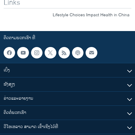
Links
Lifestyle Choices Impact Health in China
ຕິດຕາມພວກເຮົາ ທີ່
ເບິ່ງ
ຟັງສຽງ
ຂ່າວແລະລາຍງານ
ຕິດຕໍ່ພວກເຮົາ
ວີໂອເອລາວ ສາມາດ ເຂົ້າເຖິງໄດ້ທີ່