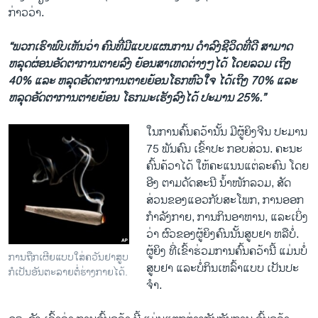
ກ່າວ​ວ່າ.
“ພວກເຮົາພົບ​ເຫັນ​ວ່າ ຄົນ​ທີ່​ມີແບບ​ແຜນ​ການ ດຳລົງ​ຊີ​ວິ​ດທີ່​ດີ ສາມາດ​
ຫລຸດຜ່ອນ​ອັດຕາການຕາຍລົງ ຍ້ອນ​ສາ​ເຫດ​ຕ່າງ​ໆໄດ້ ໂດຍ​ລວມ ​ເຖິງ
40% ​ແລະ ຫລຸດ​ອັດຕາການ​ຕາຍຍ້ອນ​ໂຣກຫົວ​ໃຈ ໄດ້​ເຖິງ 70% ແລະ
ຫລຸດ​ອັດຕາການ​ຕາຍຍ້ອນ ໂຣກມະ​ເຮັງລົງໄດ້ ປະມານ 25%.”
ໃນການຄົ້ນຄວ້ານັ້ນ ມີຜູ້ຍິງ​ຈີນ ປະມານ
75 ພັນ​ຄົນ ​ເຂົ້າ​ປະ ກອບສ່ວນ. ຄະນະ​
ຄົ້ນ​ຄ້ວາ​ໄດ້​ ໃຫ້​ຄະແນນແຕ່​ລະ​ຄົນ ​ໂດຍ​
ອີງ​ ຕາມດັດ​ສະ​ນີ ນໍ້າໜັກ​ລວມ, ສັດ
ສ່ວນ​ຂອງ​ແອວກັບ​ສະ​ໂພ​ກ, ການ​ອອກ
ກຳລັງ​ກາຍ, ການ​ກິນ​ອາຫານ, ​ແລະເບິ່ງ​
ວ່າ ຜົວ​ຂອງ​ຜູ້ຍິງ​ຄົນ​ນັ້ນສູບຢາ ​ຫລືບໍ່.
ຜູ້ຍິງ ທີ່​ເຂົ້າຮ່ວມການຄົ້ນຄວ້າ​ນີ້ ​ແມ່ນ​ບໍ່
ການຖືກເຜີຍແບບໃສ່ຄວັນຢາສູບ
ສູບຢາ ​ແລະບໍ່ກິນ​ເຫລົ້າ​ແບບ ​ເປັນ​ປະ​
ກໍເປັນອັນຕະລາຍຕໍ່ຮ່າງກາຍໄດ້.
ຈໍາ.