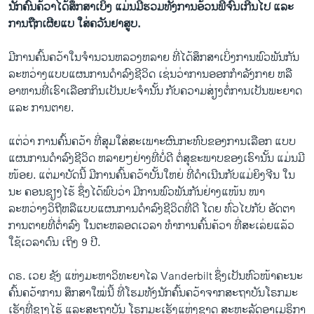
ນັກຄົ້ນຄ້ວາໄດ້ສຶກສາເບິ່ງ ແມ່ນມີຮວມທັງການອ້ວນພີຈົນເກີນໄປ ແລະ
ການຖືກເຜີຍແບ ໃສ່ຄວັນຢາສູບ.
ມີການ​ຄົ້ນຄວ້າໃນ​ຈໍານວນ​ຫລວງຫລາຍ ​ທີ່ໄດ້ສຶກສາເບິ່ງ​ການ​ພົວພັນ​ກັນ
ລະຫວ່າງແບບ​ແຜນການ​ດຳລົງ​ຊີວິດ ​ເຊ່ນ​ວ່າການອອກກໍາລັງກາຍ ຫລື
ອາຫານທີ່​ເຮົາ​ເລືອກ​ກິນ​ເປັນ​ປະ​ຈໍາ​ນັ້ນ ​ກັບຄວາມ​ສ່ຽງຕໍ່ການ​ເປັນ​ພະຍາດ ​
ແລະ ການ​ຕາຍ.
ແຕ່​ວ່າ​ ການຄົ້ນຄວ້າ ທີ່ສຸມ​ໃສ່​ສະ​ເພາະ​ຜົນ​ກະທົບຂອງ​ການ​ເລືອກ ແບບ​
ແຜນ​ການດຳລົງ​ຊີວິດ ຫລາຍໆ​ຢ່າງທີ່​ບໍ່ດີ ຕໍ່ສຸຂະພາບ​ຂອງເຮົານັ້ນ ​ແມ່ນ​ມີ
ໜ້ອຍ. ແຕ່ມາ​ບັດນີ້ ມີການຄົ້ນຄວ້າ​ບັ້ນ​ໃຫຍ່ ທີ່ດຳ​ເນີນ​ກັບ​ແມ່ຍິງ​ຈີນ ​ໃນ​
ນະ ຄອນຊຽງ​ໄຮ້ ຊຶ່ງ​ໄດ້​ພົບ​ວ່າ ມີການ​ພົວພັນ​ກັນຢ່າງ​ແໜ້ນ ໜາ
ລະຫວ່າງວິຖີ​ຫລືແບບ​ແຜນການ​ດໍາລົງ​ຊີ​ວິ​ດທີ່​ດີ​ ໂດຍ​ ທົ່ວ​ໄປ​ກັບ ອັດຕາ​
ການ​ຕາຍ​ທີ່​ຕໍ່າລົງ ໃນຕະຫລອດ​ເວລາ ທໍາການ​ຄົ້ນຄ້ວາ ທີ່ສະ​ເລ່ຍ​ແລ້ວ
ໃຊ້​ເວລາ​ດົນ ​ເຖິງ 9 ປີ.
ດຣ. ​ເວ​ຍ ຊັງ ​ແຫ່ງ​ມະຫາວິທະຍາ​ໄລ Vanderbilt ຊຶ່ງເປັນ​ຫົວໜ້າຄະນະ
ຄົ້ນຄວ້າ​ການ ​ສຶກສາ​ໃໝ່ນີ້​ ທີ່​ໂຮມ​ທັງນັກຄົ້ນຄວ້າຈາກສະ​ຖາ​ບັນໂຣກມະ​
ເຮັງທີ່​ຊຽງ​ໄຮ້ ​ແລະສະ​ຖາ​ບັນ ໂຣກມະ​ເຮັງ​ແຫ່ງ​ຊາດ ​ສະຫະລັດອາ​ເມຣິກາ