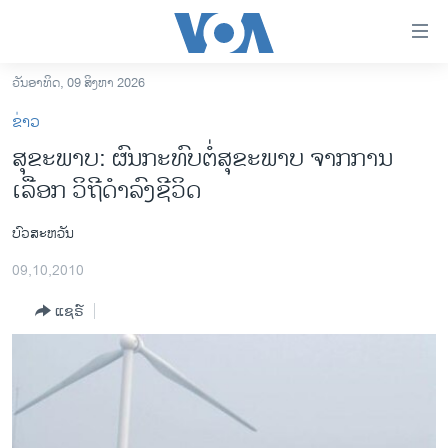
ລິ້ງ
ສຳຫລັບ
ເຂົ້າ
ວັນອາທິດ, 09 ສິງຫາ 2026
ຫາ
ໂຮມເພຈ
ຂ່າວ
ຂ້າມ
ລາວ
ສຸຂະພາບ: ຜົນກະທົບຕໍ່ສຸຂະພາບ ຈາກການ
ຂ້າມ
ອາເມຣິກາ
ເລືອກ ວິຖີດໍາລົງຊີວິດ
ຂ້າມ
ໄປ
ການເລືອກຕັ້ງ ປະທານາທີບໍດີ ສະຫະລັດ 2024
ຫາ
ບົວສະຫວັນ
ຂ່າວ​ຈີນ
ຊອກ
09,10,2010
ຄົ້ນ
ໂລກ
ແຊຣ໌
ເອເຊຍ
ອິດສະຫຼະພາບດ້ານການຂ່າວ
ຊີວິດຊາວລາວ
ຊຸມຊົນຊາວລາວ