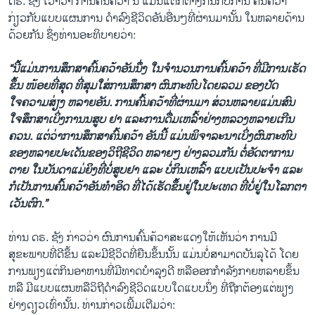
ດຣ. ຊັງ ​ເວົ້າວ່າ ການຄົ້ນຄວ້າ ນີ້ ​ແມ່ນ​ແຕກ​ຕ່າງ​ກັນ​ກັບການ ຄົ້ນຄວ້າ
ກ່ຽວກັບແບບ​ແຜນການ ​ດຳລົງ​ຊີ​ວິ​ດອັນ​ອື່ນໆທີ່​ຜ່ານ​ມາ​ນັ້ນ​ ໃນ​ຫລາຍ​ດ້ານ​
ດ້ວຍ​ກັນ ຊຶ່ງທ່າ​ນອະທິບາຍ​ວ່າ:
“ນີ້​ແມ່ນ​ການ​ສຶກສາຄົ້ນຄວ້າອັນ​ນຶ່ງ​ ໃນ​ຈຳນວນການຄົ້ນຄວ້າ ທີ່ມີ​ການ​ເຮັດ​
ຂຶ້ນ ໜ້ອຍທີ່​ສຸດ ທີ່​ສຸມ​ໃສ່​ການສຶກສາ ຜົນ​ກະທົບໂດຍ​ລວມ ຂອງ​ປັດ​
ໃຈຄວາມ​ສ່ຽງ ຫລາຍ​ອັນ. ການຄົ້ນຄວ້າທີ່​ຜ່ານ​ມາ ສ່ວນ​ຫລາຍແມ່ນສົນ​
ໃຈສຶກສາເບິ່ງການນສູບ ຢາ ​ແລະການ​ດື່ມ​ເຫລົ້າຢ່າງຫລວງຫລາຍ​ເກີນ​
ຄວນ. ​ແຕ່​ວ່າ​ການ​ສຶກສາຄົ້ນຄວ້າ ອັນນີ້ ​ແມ່ນ​ພິຈາລະນາເບິ່ງຜົນ​ກະທົບ​
ຂອງຫລາຍ​ປະ​ເດັນ​ຂອງວິຖີຊີວິດ ຫລາຍໆ​ ຢ່າງລວມກັນ ຕໍ່ອັດຕາການ​
ຕາຍ ​ໃນ​ບັນດາ​ແມ່ຍິງທີ່​ບໍ່ສູບຢາ ​ແລະ ບໍ່ກິນ​ເຫລົ້າ​ ແບບ​ເປັນ​ປະ​ຈໍາ
ແລະ​
ກໍ​ເປັນການຄົ້ນຄວ້າອັນ​ທຳ​ອິດ ທີ່​ໄດ້ເຮັດ​ຂຶ້ນຢູ່​ໃນປະ​ເທດ ທີ່​ບໍ່​ຢູ່​ໃນໂລກ​ຕາ​
ເວັນ​ຕົກ.”
ທ່ານ ດຣ. ຊັງ ກ່າວວ່າ ຜົນ​ການ​ຄົ້ນ​ຄ້ວາສະ​ແດງ​ໃຫ້​ເຫັນ​ວ່າ ການ​ມີ​
ສຸຂະພາບ​ທີ່​ດີ​ຂຶ້ນ ​ແລະ​ມີ​ຊີວິດ​ທີ່​ຍືນ​ຂຶ້ນນັ້ນ ​ແມ່ນ​ບໍ່ສາມາດ​ບັນລຸ​ໄດ້​ ​ໂດຍ​
ການ​ພຽງ​ແຕ່​ກິນ​ອາຫານ​ທີ່​ມີ​ທາດ​ບໍາລຸງ​ດີ ຫລືອອກກຳລັງ​ກາຍຫລາຍ​ຂຶ້ນ
ຫລື ມີແບບ​ແຜນ​ຫລືວິຖີດຳລົງ​ຊີວິດແບບ​ໃດແບບ​ນຶ່ງ ທີ່ຖືກ​ຕ້ອງແຕ່​ພຽງ​
ຢ່າງ​ດຽວເທົ່າ​ນັ້ນ. ທ່ານ​ກ່າວ​ເພີ້ມ​ເຕີມ​ວ່າ: