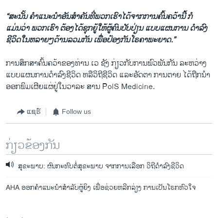
“ສະນັ້ນ ຄຳ​ແນະ​ນໍາ​ອັນ​ສໍາຄັນ​ທີ່​ພວກ​ເຮົາ​ໄດ້​ຈາກ​ການຄົ້ນຄວ້ານີ້ ກໍ
ແມ່ນວ່າ ພວກ​ເຮົາ ຕ້ອງໄດ້​ຊຸກຍູ້​ໃຫ້​ຜູ້​ຄົນ​ປັບ​ປ່ຽນ ແບບ​ແຜນ​ການ ດຳລົງ​
ຊີວິດ​ໃນ​ຫລາຍໆດ້ານລວມກັນ ​ເພື່ອ​ປ້ອງ​ກັນໂຣຄາພະຍາດ.”
ການ​ສຶກສາຄົ້ນຄວ້າຂອງ​ທ່ານ ​ເວ ຊັງ ກ່ຽວກັບການ​ພົວພັນ​ກັນ ລະຫວ່າງ​
ແບບແຜນ​ການ​ດຳລົງ​ຊີວິດ ຫລື​ວິຖີ​ຊີວິດ ​ແລະອັດຕາ ການ​ຕາຍ​ ​ໄດ້​ຖືກ​ນໍາ​
ອອກ​ພິມ​ເຜີຍ​ແຜ່​ຢູ່​ໃນວາລະ ສານ​ PolS Medicine​.
ແຊຣ໌
Follow us
ກ່ຽວຂ້ອງກັນ
ສຸຂະພາບ: ຜົນກະທົບຕໍ່ສຸຂະພາບ ຈາກການເລືອກ ວິຖີດໍາລົງຊີວິດ
AHA ອອກຄໍາແນະນໍາສໍາລັບຜູ້ຍິງ ເພື່ອຊ່ວຍຫລີກລ່ຽງ ການເປັນໂຣກຫົວໃຈ