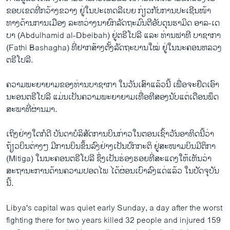
ຂອບ​ເຂດ​ທີ່ກວ້າງ​ຂວາງ ຢູ່ໃນ​ປະ​ເທດ​ລີ​ເບຍ ກ່ຽວ​ກັບ​ກ​ານ​ປະ​ເຊີນ​ໜ້າ​
ທາງ​ດ້ານການ​ເມືອງ​ ​ລະ​ຫວ່າງນາ​ຍົກ​ລັດ​ຖະ​ມົນ​ຕີ​ອັບ​ດຸນ​ຮາ​ມິດ​ ອາ​ລ-ເດ​
ບາ (Abdulhamid al-Dbeibah) ​ຢູ່​ຕ​ຣີ​ໂປ​ລີ ແລະ ທ່ານ​ຟາ​ທີ ບາ​ຊາກາ
(Fathi Bashagha) ​ທີ່​ຢາກ​ສ້າງ​ຕັ້ງ​ລັດ​ຖະ​ບານໃໝ່ ​ຢູ່​ໃນ​ນະ​ຄອນ​ຫລວງ
ຕ​ຣີ​ໂປ​ລີ.
​ຄວາມ​ພະ​ຍາ​ຍາມ​ຂອງ​ທ່ານບາ​ຊາ​ກາ ໃນ​ວັນ​ເສົາ​ແລ້ວ​ນີ້ ເພື່ອ​ຈະ​ຢຶດ​ເອົາ​
ນະ​ອນຕ​ຣີ​ໂປ​ລີ ​ແມ່ນ​ເປັນ​ຄວາມ​ພະ​ຍາ​ຍາມ​ເທື່ອ​ທີ​ສອງ​ນັບ​ແຕ່​ເດືອນພຶດ​
ສະ​ພາ​ທີ່​ຜ່ານ​ມາ.
​ເຖິງ​ຢ່າງ​ໃດກໍ​ດີ ​ບັນ​ດາ​ບໍ​ລິ​ສັດ​ການ​ບິນກ່າວ​ໃນ​ຕອນ​ເຊົ້າ​ວັນ​ອາ​ທິດ​ນີ້ວ່າ ​
ຖ້ຽວ​ບິນ​ຕ່າງໆ ​ມີ​ການ​ບິນ​ຂຶ້ນ​ລົງ​ຢ່າງເປັນ​ປົກ​ກະ​ຕິ ​ຢູ່​ສະ​ໜາມ​ບິນມີ​ຕິ​ກາ
(Mitiga) ໃນ​ນະ​ຄອນ​ຕ​ຣີ​ໂປ​ລີ ​ຊຶ່ງ​ເປັນ​ຮ່ອງ​ຮອຍ​ທີ່​ສະ​ແດງ​ໃຫ້​ເຫັນ​ວ່າ​
ສະຖາ​ນະການດ້ານຄວາມ​ປອດ​ໄພ​ ໄດ້ຜ່​ອນເບົາ​ລົງແດ່​ແລ້ວ ໃນປັດ​ຈຸ​ບັນ​
ນີ້.
Libya's capital was quiet early Sunday, a day after the worst
fighting there for two years killed 32 people and injured 159