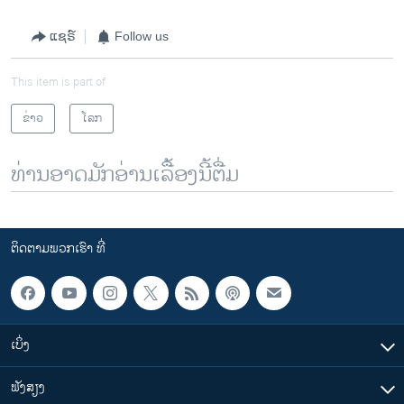
ແຊຣ໌
Follow us
This item is part of
ຂ່າວ
ໂລກ
ທ່ານອາດມັກອ່ານເລື້ອງນີ້ຕື່ມ
ຕິດຕາມພວກເຮົາ ທີ່
ເບິ່ງ
ຟັງສຽງ