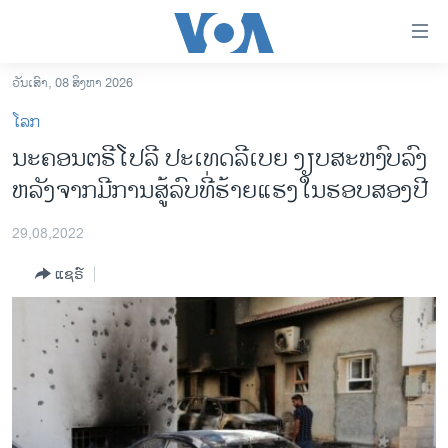
ລິ້ງ
ສຳຫລັບ
ເຂົ້າ
ວັນເສົາ, 08 ສິງຫາ 2026
ຫາ
ໂຮມເພຈ
ໂລກ
ຂ້າມ
ລາວ
ນະ​ຄອນ​ຕ​ຣີ​ໂປລີ​ ປະ​ເທດ​ລີເບຍ ງຽບ​ສະ​ຫງົບລົງ
ຂ້າມ
ອາເມຣິກາ
ຫລັງ​ຈາກ​ມີ​ການ​ສູ້​ລົບ​ທີ່​ຮ້າຍແຮງ​ໃນ​ຮອບ​ສອງ​ປີ
ຂ້າມ
ໄປ
ການເລືອກຕັ້ງ ປະທານາທີບໍດີ ສະຫະລັດ 2024
ຫາ
29,08,2022
ຂ່າວ​ຈີນ
ຊອກ
ແຊຣ໌
ຄົ້ນ
ໂລກ
ເອເຊຍ
ອິດສະຫຼະພາບດ້ານການຂ່າວ
ຊີວິດຊາວລາວ
ຊຸມຊົນຊາວລາວ