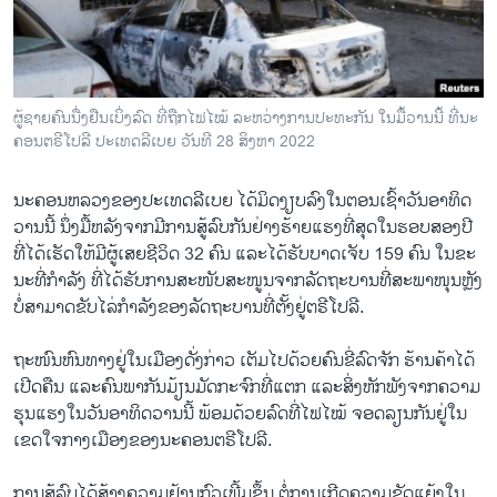
ວິທະຍາສາດ-ເທັກໂນໂລຈີ
ທຸລະກິດ
ພາສາອັງກິດ
ຜູ້​ຊາຍ​ຄົນ​ນື​່ງ​ຢືນ​ເບິ່ງ​ລົດ​ ທີ່​ຖືກ​ໄຟ​ໄໝ້ ລະ​ຫວ່າງ​ການ​ປະ​ທະ​ກັນ ໃນມື້​ວານ​ນີ້ ທີ່​ນະ​
ວີດີໂອ
ຄອນ​ຕຣີ​ໂປ​ລີ ປະ​ເທດ​ລີ​ເບຍ ວັນ​ທີ 28 ສິງ​ຫາ 2022
ສຽງ
ນະ​ຄອນ​ຫລວງ​ຂອງ​ປະ​ເທດ​ລີ​ເບຍ​ ໄດ້​ມິດ​ງຽບ​ລົງໃນ​ຕອນ​ເຊົ້າ​ວັນ​ອາ​ທິດ​
ລາຍການກະຈາຍສຽງ
ວານ​ນີ້ ນຶ່ງ​ມື້​ຫລັງ​ຈາກ​ມີ​ການ​ສູ້​ລົບ​ກັນຢ່າງ​ຮ້າຍ​ແຮງ​ທີ່​ສຸດ​ໃນ​ຮອບສອງ​ປີ
ຕິດຕາມພວກເຮົາ ທີ່
ທີ່​ໄດ້​ເຮັດ​ໃຫ້​ມີ​ຜູ້​ເສຍ​ຊີ​ວິດ 32 ຄົນ ແລ​ະ​ໄດ້​ຮັບ​ບາດ​ເຈັບ 159 ຄົນ ໃນ​ຂະ​
ລາຍງານ
ນະທີ່​ກຳ​ລັງ ທີ່​ໄດ້​ຮັບ​ການ​ສະ​ໜັບ​ສະ​ໜູນ​ຈາກ​ລັດ​ຖະ​ບານ​ທີ່​ສະ​ພາ​ໜຸນ​ຫຼັງ
ບໍ່​ສາ​ມາດ​ຂັບ​ໄລ່​ກຳ​ລັງ​ຂອງ​ລັດ​ຖະ​ບານທີ່​ຕັ້ງ​ຢູ່​ຕ​ຣີ​ໂປ​ລີ.
ພາສາຕ່າງໆ
​ຖະ​ໜົນ​ຫົນ​ທາງ​ຢູ່​ໃນ​ເມືອງດັ່ງ​ກ່າວ ​ເຕັມ​ໄປ​ດ້ວຍ​ຄົນ​ຂີ່​ລົດ​ຈັກ ຮ້ານ​ຄ້າ​ໄດ້​
ເປີດ​ຄືນ ແລະ​ຄົນ​ພາ​ກັນ​ມ້ຽ​ນ​ມັດ​ກະ​ຈົກ​ທີ່​ແຕກ ແລະ​ສິ່ງ​ຫັກ​ພັງ​ຈາກ​ຄວາມ​
ຮຸນ​ແຮງໃນວັ​ນ​ອາທິດ​ວານ​ນີ້ ພ້ອ​ມ​ດ້ວຍ​ລົດ​ທີ່​ໄຟ​ໄໝ້ ຈອ​ດ​ລຽນກັນ​ຢູ່​ໃນ​
ເຂດໃຈ​ກາງເມືອງຂອງ​ນະ​ຄອນ​ຕ​ຣີ​ໂປ​ລີ.
​ການ​ສູ້​ລົບ​ໄດ້ສ້າງ​ຄວາມ​ຢ້ານ​ກົວ​ເພີ້ມ​ຂຶ້ນ ​ຕໍ່​ການ​ເກີດຄວາມ​ຂັດ​ແຍ້ງໃນ​