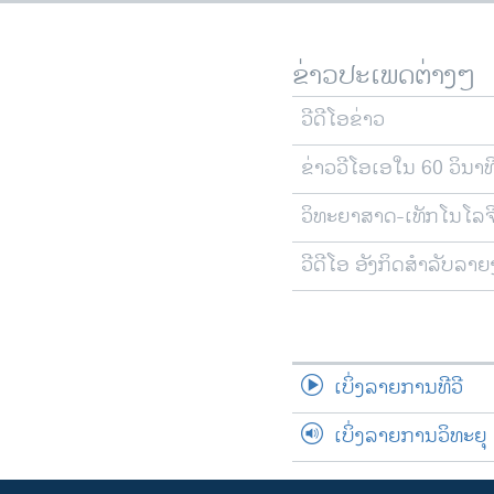
ຂ່າວປະເພດຕ່າງໆ
ວີດີໂອຂ່າວ
ຂ່າວວີໂອເອໃນ 60 ວິນາທ
ວິທະຍາສາດ-ເທັກໂນໂລຈ
ວີດີໂອ ອັງກິດສຳລັບລາ
ເບິ່ງລາຍການທີວີ
ເບິ່ງລາຍການວິທະຍຸ