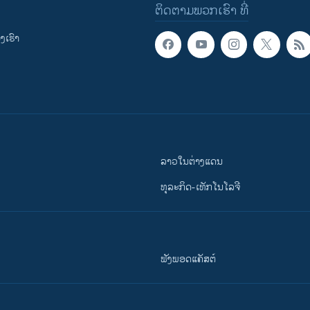
ຕິດຕາມພວກເຮົາ ທີ່
ເຮົາ
ລາວໃນຕ່າງແດນ
ທຸລະກິດ-ເທັກໂນໂລຈີ
ຟັງພອດແຄັສຕ໌