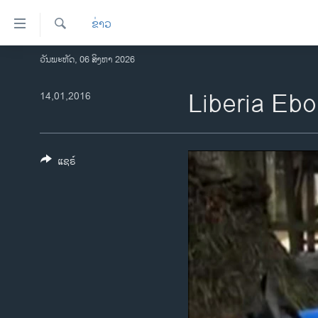
ລິ້ງ
ຂ່າວ
ສຳຫລັບ
ເຂົ້າ
ຄົ້ນຫາ
ວັນພະຫັດ, 06 ສິງຫາ 2026
ໂຮມເພຈ
ຫາ
ລາວ
Liberia Ebo
14,01,2016
ຂ້າມ
ຂ້າມ
ອາເມຣິກາ
ຂ້າມ
ການເລືອກຕັ້ງ ປະທານາທີບໍດີ ສະຫະລັດ
ໄປ
2024
ແຊຣ໌
ຫາ
ຂ່າວ​ຈີນ
ຊອກ
ຄົ້ນ
ໂລກ
ເອເຊຍ
ອິດສະຫຼະພາບດ້ານການຂ່າວ
ຊີວິດຊາວລາວ
ຊຸມຊົນຊາວລາວ