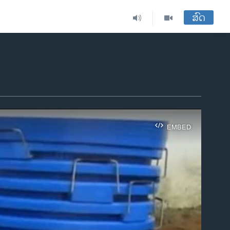
ສົດ
EMBED