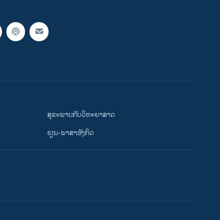
ສຸຂະພາບກັບວິທະຍາສາດ
ຮຽນ-ພາສາອັງກິດ