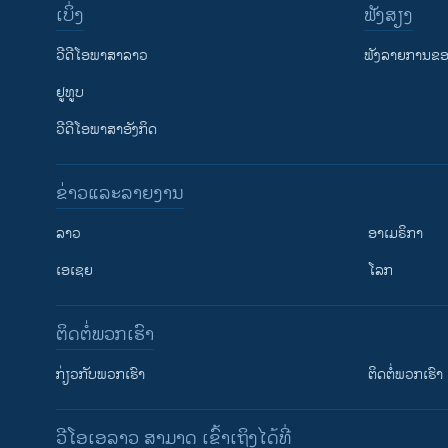
ເບິ່ງ
ຟັງສຽງ
ວີດີໂອພາສາລາວ
ຟັງລາຍການຂອງ
ຢູທູບ
ວີດີໂອພາສາອັງກິດ
ຂ່າວແລະລາຍງານ
ລາວ
ອາເມຣິກາ
ເອເຊຍ
ໂລກ
ຕິດຕໍ່ພວກເຮົາ
ກ່ຽວກັບພວກເຮົາ
ຕິດຕໍ່ພວກເຮົາ
ວີໂອເອລາວ ສາມາດ ເຂົ້າເຖິງໄດ້ທີ່