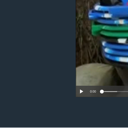
ວິທະຍາສາດ-ເທັກໂນໂລຈີ
ທຸລະກິດ
ພາສາອັງກິດ
ວີດີໂອ
ສຽງ
ລາຍການກະຈາຍສຽງ
ລາຍງານ
0:00