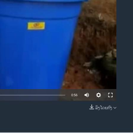
ble
0:56
ລິງໂດຍກົງ
EMBED