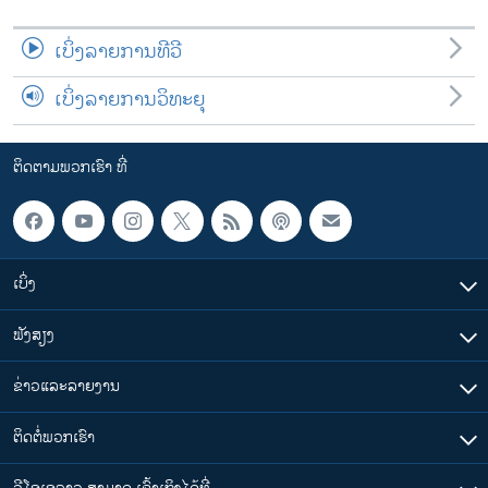
ເບິ່ງລາຍການທີວີ
ເບິ່ງລາຍການວິທະຍຸ
ຕິດຕາມພວກເຮົາ ທີ່
ເບິ່ງ
ຟັງສຽງ
ຂ່າວແລະລາຍງານ
ຕິດຕໍ່ພວກເຮົາ