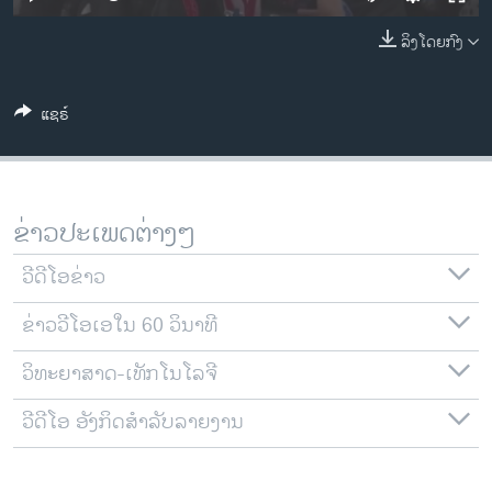
ວິທະຍາສາດ-ເທັກໂນໂລຈີ
ລິງໂດຍກົງ
ທຸລະກິດ
ພາສາອັງກິດ
ແຊຣ໌
ວີດີໂອ
ສຽງ
ລາຍການກະຈາຍສຽງ
ຂ່າວປະເພດຕ່າງໆ
ຕິດຕາມພວກເຮົາ ທີ່
ລາຍງານ
ວີດີໂອຂ່າວ
ຂ່າວວີໂອເອໃນ 60 ວິນາທີ
ພາສາຕ່າງໆ
ວິທະຍາສາດ-ເທັກໂນໂລຈີ
ວີດີໂອ ອັງກິດສຳລັບລາຍງານ