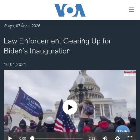
ລິ້ງ
ສຳຫລັບ
ເຂົ້າ
ວັນສຸກ, 07 ສິງຫາ 2026
ຫາ
ໂຮມເພຈ
Law Enforcement Gearing Up for
ຂ້າມ
ລາວ
Biden’s Inauguration
ຂ້າມ
ອາເມຣິກາ
ຂ້າມ
16,01,2021
ໄປ
ການເລືອກຕັ້ງ ປະທານາທີບໍດີ ສະຫະລັດ 2024
ຫາ
ຂ່າວ​ຈີນ
ຊອກ
ຄົ້ນ
ໂລກ
ເອເຊຍ
No media source currently available
ອິດສະຫຼະພາບດ້ານການຂ່າວ
ຊີວິດຊາວລາວ
ຊຸມຊົນຊາວລາວ
0:00
2:22