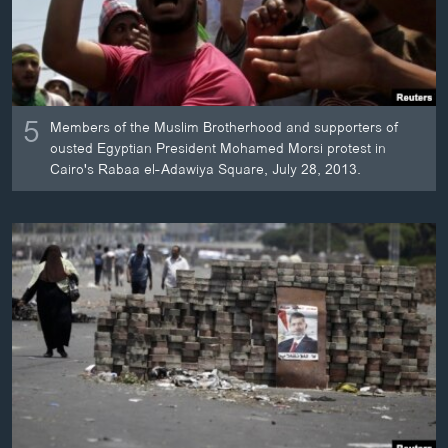
ວິທະຍາສາດ-ເທັກໂນໂລຈີ
ທຸລະກິດ
ພາສາອັງກິດ
5
ວີດີໂອ
Members of the Muslim Brotherhood and supporters of
ousted Egyptian President Mohamed Morsi protest in
ສຽງ
Cairo's Rabaa el-Adawiya Square, July 28, 2013.
ລາຍການກະຈາຍສຽງ
ຕິດຕາມພວກເຮົາ ທີ່
ລາຍງານ
ພາສາຕ່າງໆ