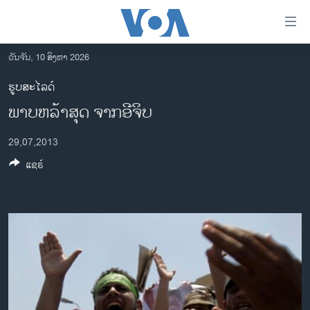
ລິ້ງ
ສຳຫລັບ
ເຂົ້າ
ວັນຈັນ, 10 ສິງຫາ 2026
ຫາ
ໂຮມເພຈ
ຮູບສະໄລດ໌
ຂ້າມ
ລາວ
ພາບຫລ້າສຸດ ຈາກອີຈິບ
ຂ້າມ
ອາເມຣິກາ
ຂ້າມ
29,07,2013
ໄປ
ການເລືອກຕັ້ງ ປະທານາທີບໍດີ ສະຫະລັດ 2024
ຫາ
ແຊຣ໌
ຂ່າວ​ຈີນ
ຊອກ
ຄົ້ນ
ໂລກ
ເອເຊຍ
ອິດສະຫຼະພາບດ້ານການຂ່າວ
ຊີວິດຊາວລາວ
ຊຸມຊົນຊາວລາວ