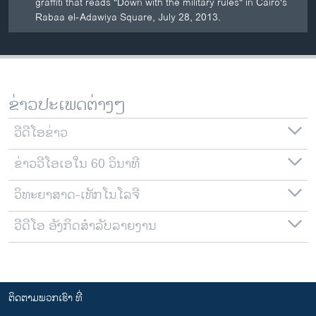
graffiti that reads "Down with the military rules" in Cairo's
Rabaa el-Adawiya Square, July 28, 2013.
ຂ່າວປະເພດຕ່າງໆ
ວີດີໂອຂ່າວ
ຂ່າວວີໂອເອໃນ 60 ວິນາທີ
ວິທະຍາສາດ-ເທັກໂນໂລຈີ
ວີດີໂອ ອັງກິດສຳລັບລາຍງານ
ຕິດຕາມພວກເຮົາ ທີ່