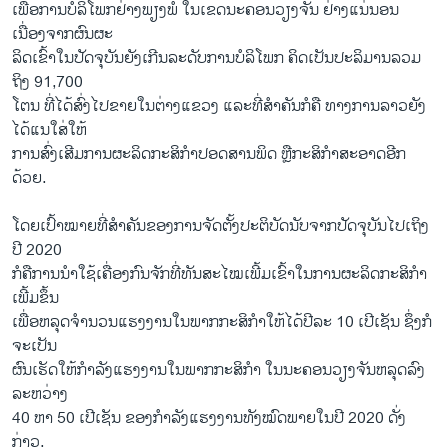
​ເພື່ອການ​ບໍລິ​ໂພ​ກຢ່າງ​ພຽງພໍ​ ໃນ​ເຂດ​ນະຄອນວຽງ​ຈັນ ຢ່າງ​ແນ່ນອນ
ເນື່ອງ​ຈາກ​ຜົນ​ຜະ
ລິດ​ເຂົ້າ​ໃນ​ປັດຈຸບັນ​ຍັງ​ເກີນ​ລະດັບ​ການ​ບໍລິ​ໂພ​ກ ຄິດ​ເປັນ​ປະລິມານລວມ​
ຖິງ 91,700
​ໂຕນ​ ທີ່​ໄດ້​ສົ່ງ​ໄປ​ຂາຍ​ໃນ​ຕ່າງ​ແຂວງ ​ແລະ​ທີ່​ສຳຄັນ​ກໍ​ຄື ​ທາງ​ການ​ລາວ​ຍັງ​
ໄດ້​ແນ​ໃສ່​ໃຫ້
ການ​ສົ່ງ​ເສີມ​ການ​ຜະລິດ​ກະ​ສິກຳ​ປອດ​ສານ​ພິດ ຫຼືກະ​ສິກຳ​ສະອາດ​ອີກ​
ດ້ວຍ.
​ໂດຍ​ເປົ້າ​ໝາຍ​ທີ່ສຳຄັນ​ຂອງ​ການຈັດ​ຕັ້ງ​ປະ​ຕິ​ບັດນັບ​ຈາກ​ປັດຈຸບັນ​ໄປ​ເຖິງ​
ປີ 2020
ກໍ​ຄື​ການນຳ​ໃຊ້​ເຄື່ອງກົນ​ຈັກທີ່​ທັນ​ສະ​ໄໝເພີ້​ມ​ເຂົ້າ​ໃນ​ການ​ຜະລິດ​ກະ​ສິ​ກຳ​
ເພີ້ມ​ຂຶ້ນ​
ເ​ພື່ອ​ຫລຸດຈຳ​ນວນແຮງ​ງານ​ໃນພາກ​ກະ​ສິ​ກຳ​ໃຫ້​ໄດ້​ປີ​ລະ 10 ​ເປີ​ເຊັນ ຊຶ່ງ​ກໍ​
ຈະ​ເປັນ​
ຜົນ​ເຮັດໃຫ້ກຳລັງ​ແຮງ​ງານ​ໃນ​ພາກ​ກະ​ສິ​ກໍາ ໃນ​ນະຄອນ​ວຽງຈັນຫລຸດ​ລົງ​
ລະຫວ່າງ
40 ຫາ 50 ເປີ​ເຊັນ ຂອງ​ກຳລັງ​ແຮງ​ງານ​ທັງ​ໝົ​ດ​ພາຍໃນ​ປີ 2020 ດັ່ງ
ກ່າວ.