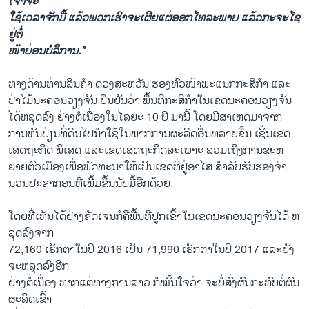
ເຈົ້າ​ຈະ
​ໃຊ້​ເວ​ລາ​ຈັກ​ມື້ ແລ້ວ​ພວກ​ເຮົາ​ຈະ​ເຜີຍ​ແຜ່​ອອກ​ໂທ​ລະ​ພາບ ແລ້ວ​ກະ​ຈະ​ໂຊ​
ຢູ່​ຕໍ່
​ໜ້າບ່ອນ​ບໍ​ລິ​ການ.”
ທາງ​ດ້ານ​ທ່ານ​ລິນ​ຄຳ ດວງ​ສະ​ຫວັນ ຮອງ​ຫົວ​ໜ້າ​ພະ​ແນກ​ກະ​ສິ​ກຳ ແລະ​
ປ່າ​ໄມ້ນະ​ຄອນ​ວຽງ​ຈັນ ຢືນ​ຢັນ​ວ່າ ພື້ນ​ທີ່​ກະ​ສິ​ກຳ​ໃນ​ເຂດ​ນະ​ຄອນ​ວຽງ​ຈັນ
ໄດ້​ຫລຸດ​ລົງ ຢ່າງ​ຕໍ່​ເນື່ອງ​ໃນ​ໄລ​ຍະ 10 ປີ ມານີ້ ໂດຍ​ມີ​ສາ​ເຫດມາຈາກ​
ການ​ຫັນປ່ຽນທີ່​ດິນ​ໄປ​ນຳ​ໃຊ້ໃນ​ພາກ​ການ​ຜະ​ລິດ​ອື່ນ​ຫລາຍ​ຂຶ້ນ ເຊັ່ນ​ເຂດ​
ເສດ​ຖະ​ກິດ ພິ​ເສດ ແລະ​ເຂດ​ເສດ​ຖະ​ກິດ​ສະ​ເພາະ ລວມ​ເຖິງ​ກາ​ນ​ຂະ​ຫ
ຍາຍ​ຕົວ​ເມືອງ​ເພື່ອ​ພັດ​ທະ​ນາໃຫ້​ເປັນ​ເຂດ​ທີ່​ຢູ່​ອາ​ໄສ ສຳ​ລັບ​ຮັບ​ຮອງ​ຈຳ​
ນວນ​ປະ​ຊາ​ກອນ​ທີ່​ເພີ້ມ​ຂຶ້ນ​ນັບ​ມື້​ອີກ​ດ້ວຍ.
ໂດຍ​ທີ່​ເຫັນ​ໄດ້​ຢ່າງ​ຊັດ​ເຈນ​ກໍ​ຄື​ພື້ນ​ທີ່​ປູກ​ເຂົ້າ​ໃນເຂດ​ນະຄອນ​ວຽງ​ຈັນ​ໄດ້ ຫ​
ລຸດ​ລົງ​ຈາກ
72,160 ​ເຮັກຕາ​ໃນ​ປີ 2016 ​ເປັນ 71,990 ​ເຮັກຕາ​ໃນ​ປີ 2017 ​ແລະ​ຍັງ​
ຈະຫລຸດລົງອີກ
​ຢ່າງ​ຕໍ່​ເນື່ອງ ຫາ​ກ​ແຕ່​ທາງ​ການ​ລາວ ​ກໍ​ໝັ້ນ​ໃຈ​ວ່າ ຈະ​ບໍ່​ສົ່ງ​ຜົນ​ກະທົບ​ຕໍ່​ຜົນ​
ຜະລິດ​ເຂົ້າ