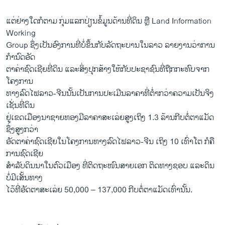
ແຕ່​ຢ່າງ​ໃດ​ກໍ​ຕາມ ​ກຸ່ມ​ແລກ​ປ່ຽນ​ຂໍ້​ມູນ​ດ້ານ​ທີ່​ດິນ ຫຼື Land Information
Working
Group ຊຶ່ງ​ເປັນ​ອົງ​ການ​ທີ່​ບໍ່​ຂຶ້ນ​ກັບ​ລັດ​ຖະ​ບານ​ໃນ​ລາວ ລາຍງ​ານ​ວ່າການ
ກຳ​ນົດ​ອັດ​
ຕາ​ຄ່າຊົດ​ເຊີຍ​ທີ່​ດິນ ແລະ​ສິ່ງ​ປຸກ​ສ້າງ​ໃຫ້​ກັບ​ປະ​ຊາ​ຊົນ​ທີ່​ຖືກ​ກະ​ທົບ​ຈາກ​
ໂຄງ​ການ
​ທາງ​ລົດ​ໄຟ​ລາວ-ຈີນ​ນັ້ນ​ເປັນການ​ປະ​ເມີນ​ລາ​ຄາ​ທີ່​ຕ່ຳ​ກວ່າ​ຄວາມ​ເປັນ​ຈິງ
ເຊັ່ນ​ທີ່​ດິນ​
ຢູ່​ເຂດ​ເມືອງ​ນາ​ຊາຍ​ທອງມີ​ລາ​ຄາ​ສະ​ເລ່ຍ​ສູງ​ເຖິງ 1.3 ລ້ານ​ກີບ​ຕໍ່ຕາແມັດ
ຊຶ່ງ​ສູງກວ່າ
​ອັດ​ຕາ​ຄ່າ​ຊົດ​ເຊີຍ​ໃນ​ໂຄງ​ການ​ທາງ​ລົດ​ໄຟ​ລາວ-ຈີນ ເຖິງ 10 ເທົ່າ​ໂຕ ກໍ​ຄື​
ການ​ຊົດ​ເຊີຍ
ສຳ​ລັບ​ດິນ​ນາ​ໃນ​ຕົວ​ເມືອງ ທີ່​ຕິດ​ຖະ​ໜົນ​ສາຍ​ເອກ ຕິດ​ທາງ​ຊອບ ແລະ​ດິນ
ບໍ່​ມີ​ເສັ້ນ​ທາງ
ໄວ້​ທີ່​ອັດ​ຕາ​ສະ​ເລ່ຍ 50,000 – 137,000 ກີບ​ຕໍ່​ຕາ​ແມັດ​ເທົ່າ​ນັ້ນ.