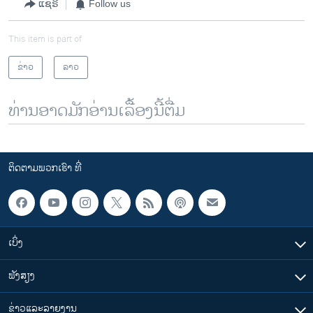
ແຊຣ໌
Follow us
This item is part of
ຂ່າວ
ລາວ
ທ່ານອາດມັກອ່ານເລື້ອງນີ້ຕື່ມ
ຕິດຕາມພວກເຮົາ ທີ່
ເບິ່ງ
ຟັງສຽງ
ຂ່າວແລະລາຍງານ