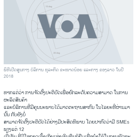
​ພິ​ທີ​ເປີດ​ສູ​ນ​ກາງ ບໍ​ລິ​ການ ທຸ​ລະ​ກິດ ຂະ​ໜາດ​ນ້ອຍ ແລະ​ກາງ ຂອງ​ລາວ ໃນ​ປີ
2018
ຫາກ​ແຕ່​ວ່າ​ ການ​ຈັດ​ຕັ້ງ​ປະ​ຕິ​ບັດ​ເພື່ອຍົກລະ​ດັບ​ຄວາມສາ​ມາດ ໃນ​ການ​
ຜະ​ລິດ​ສິນ​ຄ້າ
ແລະ​ບໍ​ລິ​ການ​ທີ່​ມີ​ຄຸນ​ນະ​ພາບ​ໄດ້​ມາດ​ຕະ​ຖານສາ​ກົນ ໃນ​ໄລ​ຍະ​ທີ່​ຜ່ານ​ມາ​
ນັ້ນ ກັບ​ຍັ​ງ​ບໍ່
​ສາ​ມາດ​ຈັດ​ຕັ້ງ​ປະ​ຕິ​ບັດ​ໄດ້​ຢ່າງ​ມີ​ປະ​ສິດ​ທິ​ພາບ ​ໂດຍ​ປາ​ກົດ​ວ່າ​ມີ SMEs
ພຽງແຕ່ 12
ເປີ​ເຊັນ ທີ່​ມີ​ໂອ​ກາດ​ເຂົ້າ​ເຖິງ​ແຫຼ່ງ​ເງິນ​ທຶນ​ກູ້​ຢືມ​ເພື່ອ​ນຳ​ໃຊ້​ໃນ​ການ​ພັດ​ທະ​