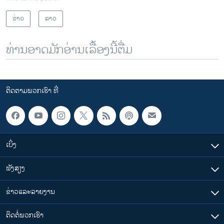
ຂ່າວ
ລາວ
ທ່ານອາດມັກອ່ານເລື້ອງນີ້ຕື່ມ
ຕິດຕາມພວກເຮົາ ທີ່
ເບິ່ງ
ຟັງສຽງ
ຂ່າວແລະລາຍງານ
ຕິດຕໍ່ພວກເຮົາ