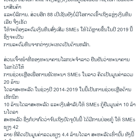
ນາ​ສິ​ນຄ້າ
ແລະ​ບໍ​ລິ​ການ.​ ສ່ວນ​ອີກ 88 ເປີ​ເຊັນຍັງ​ບໍ່​ມີ​ໂອ​ກາດ​ເຂົ້າ​ເຖິງ​ແຫຼ່ງ​ເງິນ​ທຶນ​
ເລີຍ ຈຶ່ງ​ເຮັດ​
ໃຫ້​ຈະ​ຕ້ອງ​ລະ​ດົມ​ເງິນ​ທຶນ​ສົ່ງ​ເສີມ SMEs ໃຫ້​ໄດ້​ຫຼາຍ​ຂຶ້ນ​ໃນ​ປີ 2019 ນີ້
ຊຶ່ງ​ຈະ​ເປັນ
​ການ​ລະ​ດົມ​ທຶນ​ຈ​າກ​ຕ່າງ​ປະ​ເທດ​ເປັນ​ດ້ານ​ຫລັກ.
ສ່ວນ​ເຈົ້າ​ໜ້າ​ທີ່​ຂອງ​ທະ​ນາ​ຄານ​ໂລກ​ປະ​ຈຳ​ລາວ ຢືນ​ຢັນ​ວ່າທະ​ນາ​ຄານ​
ໂລກ​ໄດ້​ໃຫ້​
ການ​ຊ່ວຍ​ເຫຼືອ​ເພື່ອ​ການ​ພັດ​ທະ​ນາ SMEs ໃນ​ລາວ ຄິດ​ເປັນ​ມູນ​ຄ່າ​ລວມ
20 ລ້ານ
ໂດ​ລາສະ​ຫະ​ລັດ ໃນ​ຊ່ວງ​ປີ 2014-2019 ໃນ​ນີ້​ເປັນ​ການ​ຊ່ວ​ຍເຫຼືອ​ດ້ານ​
ເທັກ​ນິກ
10 ລ້ານ​ໂດ​ລາ​ສະ​ຫະ​ລັດ ແລະ​ເງິນ​ສຳ​ລັບ​ໃຫ້ SMEs ກູ້​ຢືມ​ມູນ​ຄ່າ 10 ລ້າ​
ນ​ໂດ​ລາ
​ສະ​ຫະ​ລັດ ຊຶ່ງ​ກໍ​ປາ​ກົດ​ວ່າ​ຈົນ​ເຖິງ​ປັດ​ຈຸ​ບັນ​ນີ້ ​ໄດ້​ມີ​ການ​ປ່ອຍ​ກູ້ ໃຫ້ SMEs
ພຽງ 42
ລາຍ ​ທີ່ຄິດເປັນ​ມູນ​ຄ່າ​ລວມ​ພຽງ 4.4 ລ້ານ​ໂດ​ລາ​ ສະ​ຫະ​ລັດ​ເທົ່າ​ນັ້ນ ທັງ​ນີ້​