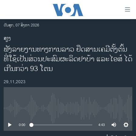
ລິ້ງ
ສຳຫລັບ
ເຂົ້າ
ວັນສຸກ, 07 ສິງຫາ 2026
ຫາ
ໂຮມເພຈ
ສຽງ
ຂ້າມ
ລາວ
ຟັງລາຍງານທາງການລາວ ຢຶດສານເຄມີຕັ້ງຕົ້ນ
ຂ້າມ
ອາເມຣິກາ
ຂ້າມ
ທີ່ໃຊ້ເປັນສ່ວນປະສົມຜະລິດຢາບ້າ ແລະໄອສ໌ ໄດ້
ໄປ
ການເລືອກຕັ້ງ ປະທານາທີບໍດີ ສະຫະລັດ 2024
ເກີນກວ່າ 93 ໂຕນ
ຫາ
ຂ່າວ​ຈີນ
ຊອກ
29,11,2023
ຄົ້ນ
ໂລກ
ເອເຊຍ
ອິດສະຫຼະພາບດ້ານການຂ່າວ
No media source currently available
ຊີວິດຊາວລາວ
0:00
4:43
ຊຸມຊົນຊາວລາວ