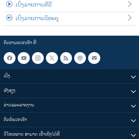
ເບິ່ງລາຍການທີວີ
ເບິ່ງລາຍການວິທະຍຸ
ຕິດຕາມພວກເຮົາ ທີ່
ເບິ່ງ
ຟັງສຽງ
ຂ່າວແລະລາຍງານ
ຕິດຕໍ່ພວກເຮົາ
ວີໂອເອລາວ ສາມາດ ເຂົ້າເຖິງໄດ້ທີ່