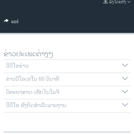
ລິງໂດຍກົງ
ວິທະຍາສາດ-ເທັກໂນໂລຈີ
ທຸລະກິດ
ແຊຣ໌
ພາສາອັງກິດ
ວີດີໂອ
ສຽງ
ຂ່າວປະເພດຕ່າງໆ
ລາຍການກະຈາຍສຽງ
ຕິດຕາມພວກເຮົາ ທີ່
ວີດີໂອຂ່າວ
ລາຍງານ
ຂ່າວວີໂອເອໃນ 60 ວິນາທີ
ວິທະຍາສາດ-ເທັກໂນໂລຈີ
ພາສາຕ່າງໆ
ວີດີໂອ ອັງກິດສຳລັບລາຍງານ