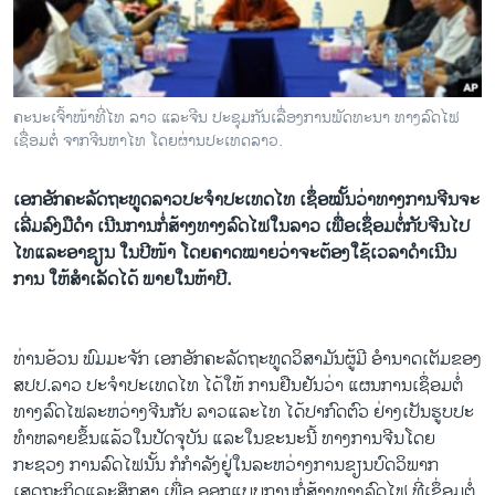
ວິທະຍາສາດ-ເທັກໂນໂລຈີ
ທຸລະກິດ
ພາສາອັງກິດ
ຄະນະເຈົ້າໜ້າທີ່ໄທ ລາວ ແລະຈີນ ປະຊຸມກັນເລື່ອງການພັດທະນາ ທາງລົດໄຟ
ວີດີໂອ
ເຊື່ອມຕໍ່ ຈາກຈີນຫາໄທ ໂດຍຜ່ານປະເທດລາວ.
ສຽງ
ເອກອັກຄະລັດຖະທູດລາວປະຈໍາປະເທດໄທ ເຊຶ່ອໝັ້ນວ່າທາງການຈີນຈະ
ລາຍການກະຈາຍສຽງ
ເລີ່ມລົງມືດໍາ ເນີນການກໍ່ສ້າງທາງລົດໄຟໃນລາວ ເພື່ອເຊຶ່ອມຕໍ່ກັບຈີນໄປ
ຕິດຕາມພວກເຮົາ ທີ່
ໄທແລະອາຊຽນ ໃນປີໜ້າ ໂດຍຄາດໝາຍວ່າຈະຕ້ອງໃຊ້ເວລາດໍາເນີນ
ລາຍງານ
ການ ໃຫ້ສໍາເລັດໄດ້ ພາຍໃນຫ້າປີ.
ພາສາຕ່າງໆ
ທ່ານອ້ວນ ພົມມະຈັກ ເອກອັກຄະລັດຖະທູດວິສາມັນຜູ້ມີ ອໍານາດເຕັມຂອງ
ສປປ.ລາວ ປະຈໍາປະເທດໄທ ໄດ້ໃຫ້ ການຢືນຢັນວ່າ ແຜນການເຊຶ່ອມຕໍ່
ທາງລົດໄຟລະຫວ່າງຈີນກັບ ລາວແລະໄທ ໄດ້ປາກົດຕົວ ຢ່າງເປັນຮູບປະ
ທໍາຫລາຍຂຶ້ນແລ້ວໃນປັດຈຸບັນ ແລະໃນຂະນະນີ້ ທາງການຈີນໂດຍ
ກະຊວງ ການລົດໄຟນັ້ນ ກໍກໍາລັງຢູ່ໃນລະຫວ່າງການຂຽນບົດວິພາກ
ເສດຖະກິດແລະສຶກສາ ເພື່ອ ອອກແບບການກໍ່ສ້າງທາງລົດໄຟ ທີ່ເຊຶ່ອມຕໍ່