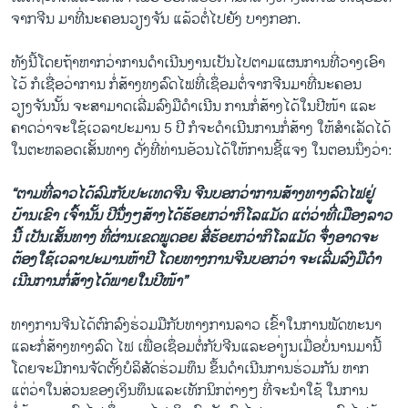
ຈາກຈີນ ມາທີ່ນະຄອນວຽງຈັນ ແລ້ວຕໍ່ໄປຍັງ ບາງກອກ.
ທັງນີ້ໂດຍຖ້າຫາກວ່າການດໍາເນີນງານເປັນໄປຕາມແຜນການທີ່ວາງເອົາ
ໄວ້ ກໍເຊື່ອວ່າການ ກໍ່ສ້າງທງລົດໄຟທີ່ເຊຶ່ອມຕໍ່ຈາກຈີນມາທີ່ນະຄອນ
ວຽງຈັນນັ້ນ ຈະສາມາດເລີ່ມລົງມືດໍາເນີນ ການກໍ່ສ້າງໄດ້ໃນປີໜ້າ ແລະ
ຄາດວ່າຈະໃຊ້ເວລາປະມານ 5 ປີ ກໍຈະດໍາເນີນການກໍ່ສ້າງ ໃຫ້ສໍາເລັດໄດ້
ໃນຕະຫລອດເສັ້ນທາງ ດັ່ງທີ່ທ່ານອ້ວນໄດ້ໃຫ້ການຊີ້ແຈງ ໃນຕອນນຶ່ງວ່າ:
“ຕາມທີ່ລາວໄດ້ລົມກັບປະເທດຈີນ ຈີນບອກວ່າການສ້າງທາງລົດໄຟຢູ່
ບ້ານເຂົາ ເຈົ້ານັ້ນ ປີນຶ່ງໆສ້າງໄດ້ຮ້ອຍກວ່າກິໂລແມັດ ແຕ່ວ່າທີ່ເມືອງລາວ
ນີ້ ເປັນເສັ້ນທາງ ທີ່ຜ່ານເຂດພູດອຍ ສີ່ຮ້ອຍກວ່າກິໂລແມັດ ຈຶ່ງອາດຈະ
ຕ້ອງໃຊ້ເວລາປະມານຫ້າປີ ໂດຍທາງການຈີນບອກວ່າ ຈະເລີ່ມລົງມືດໍາ
ເນີນການກໍ່ສ້າງໄດ້ພາຍໃນປີໜ້າ”
ທາງການຈີນໄດ້ຕົກລົງຮ່ວມມືກັບທາງການລາວ ເຂົ້າໃນການພັດທະນາ
ແລະກໍ່ສ້າງທາງລົດ ໄຟ ເພື່ອເຊຶ່ອມຕໍ່ກັບຈີນແລະອາ່ຽນເມື່ອບໍ່ນານມານີ້
ໂດຍຈະມີການຈັດຕັ້ງບໍລິສັດຮ່ວມທຶນ ຂຶ້ນດໍາເນີນການຮ່ວມກັນ ຫາກ
ແຕ່ວ່າໃນສ່ວນຂອງເງິນທຶນແລະເທັກນິກຕ່າງໆ ທີ່ຈະນໍາໃຊ້ ໃນການ