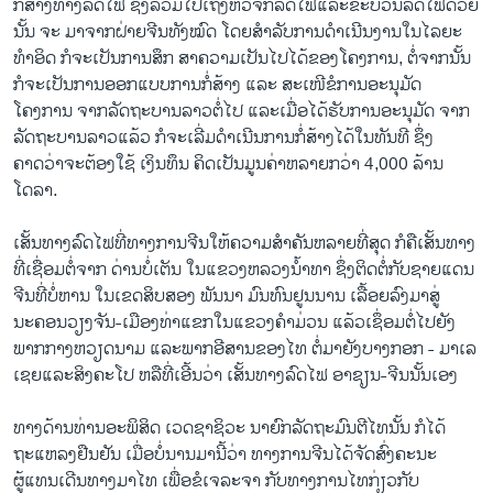
ກໍ່ສ້າງທາງລົດໄຟ ຊຶ່ງລວມໄປເຖິງຫົວຈັກລົດໄຟແລະຂະບວນລົດໄຟດ້ວຍ
ນັ້ນ ຈະ ມາຈາກຝ່າຍຈີນທັງໝົດ ໂດຍສໍາລັບການດຳເນີນງານໃນໄລຍະ
ທໍາອິດ ກໍຈະເປັນການສຶກ ສາຄວາມເປັນໄປໄດ້ຂອງໂຄງການ, ຕໍ່ຈາກນັ້ນ
ກໍຈະເປັນການອອກແບບການກໍ່ສ້າງ ແລະ ສະເໜີຂໍການອະນຸມັດ
ໂຄງການ ຈາກລັດຖະບານລາວຕໍ່ໄປ ແລະເມື່ອໄດ້ຮັບການອະນຸມັດ ຈາກ
ລັດຖະບານລາວແລ້ວ ກໍຈະເລີ່ມດໍາເນີນການກໍ່ສ້າງໄດ້ໃນທັນທີ ຊຶ່ງ
ຄາດວ່າຈະຕ້ອງໃຊ້ ເງິນທຶນ ຄິດເປັນມູນຄ່າຫລາຍກວ່າ 4,000 ລ້ານ
ໂດລາ.
ເສັ້ນທາງລົດໄຟທີ່ທາງການຈີນໃຫ້ຄວາມສໍາຄັນຫລາຍທີ່ສຸດ ກໍຄືເສັ້ນທາງ
ທີ່ເຊື່ອມຕໍ່ຈາກ ດ່ານບໍ່ເຕັນ ໃນແຂວງຫລວງນໍ້າທາ ຊຶ່ງຕິດຕໍ່ກັບຊາຍແດນ
ຈີນທີ່ບໍ່ຫານ ໃນເຂດສິບສອງ ພັນນາ ມົນທົນຢູນນານ ເລື້ອຍລົງມາສູ່
ນະຄອນວຽງຈັນ-ເມືອງທ່າແຂກໃນແຂວງຄໍາມ່ວນ ແລ້ວເຊຶ່ອມຕໍ່ໄປຍັງ
ພາກກາງຫວຽດນາມ ແລະພາກອີສານຂອງໄທ ຕໍ່ມາຍັງບາງກອກ - ມາເລ
ເຊຍແລະສິງຄະໂປ ຫລືທີ່ເອີ້ນວ່າ ເສັ້ນທາງລົດໄຟ ອາຊຽນ-ຈີນນັ້ນເອງ
ທາງດ້ານທ່ານອະພິສິດ ເວດຊາຊິວະ ນາຍົກລັດຖະມົນຕີໄທນັ້ນ ກໍໄດ້
ຖະແຫລງຢືນຢັນ ເມື່ອບໍ່ນານມານີ້ວ່າ ທາງການຈີນໄດ້ຈັດສົ່ງຄະນະ
ຜູ້ແທນເດີນທາງມາໄທ ເພື່ອຂໍເຈລະຈາ ກັບທາງການໄທກ່ຽວກັບ