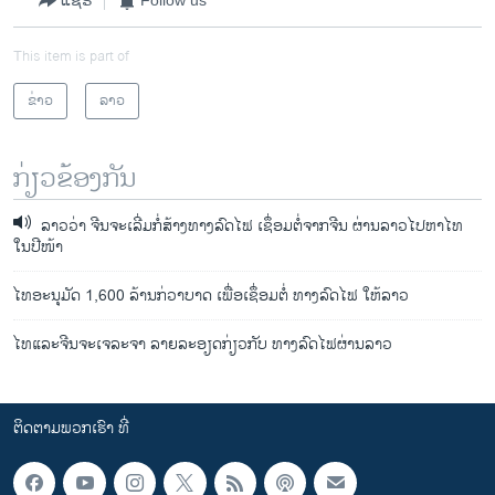
ແຊຣ໌
Follow us
This item is part of
ຂ່າວ
ລາວ
ກ່ຽວຂ້ອງກັນ
ລາວວ່າ ຈີນຈະເລີ່ມກໍ່ສ້າງທາງລົດໄຟ ເຊຶ່ອມຕໍ່ຈາກຈີນ ຜ່ານລາວໄປຫາໄທ
ໃນປີໜ້າ
ໄທອະນຸມັດ 1,600 ລ້ານກ່ວາບາດ ເພື່ອເຊຶ່ອມຕໍ່ ທາງລົດໄຟ ໃຫ້ລາວ
ໄທ​ແລະ​ຈີນ​ຈະ​​ເຈລະຈາ ລາຍລະອຽດກ່ຽວກັບ ທາງລົດໄຟຜ່ານລາວ
ຕິດຕາມພວກເຮົາ ທີ່