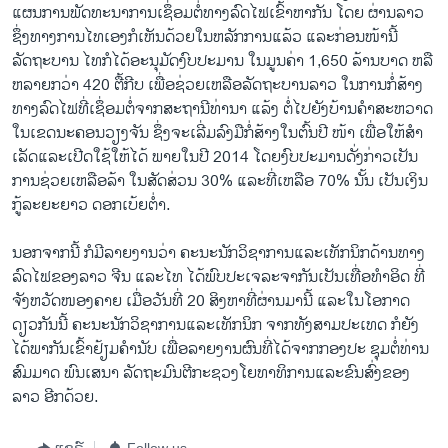
ແຜນການພັດທະນາການເຊຶ່ອມຕໍ່ທາງລົດໄຟເຂົ້າຫາກັນ ໂດຍ ຜ່ານລາວ
ຊຶ່ງທາງການໄທເອງກໍເຫັນດ້ວຍໃນຫລັກການແລ້ວ ແລະກ່ອນໜ້ານີ້
ລັດຖະບານ ໄທກໍໄດ້ອະນຸມັດງົບປະມານ ໃນມູນຄ່າ 1,650 ລ້ານບາດ ຫລື
ຫລາຍກວ່າ 420 ຕື້ກີບ ເພື່ອຊ່ວຍເຫລືອລັດຖະບານລາວ ໃນການກໍ່ສ້າງ
ທາງລົດໄຟທີ່ເຊຶ່ອມຕໍ່ຈາກສະຖານີທ່ານາ ແລ້ງ ຕໍ່ໄປຍັງບ້ານຄໍາສະຫວາດ
ໃນເຂດນະຄອນວຽງຈັນ ຊຶ່ງຈະເລີ່ມລົງມືກໍ່ສ້າງໃນຕົ້ນປີ ໜ້າ ເພື່ອໃຫ້ສໍາ
ເລັດແລະເປີດໃຊ້ໃຫ້ໄດ້ ພາຍໃນປີ 2014 ໂດຍງົບປະມານດັ່ງກ່າວເປັນ
ການຊ່ວຍເຫລືອລ້າ ໃນສັດສ່ວນ 30% ແລະທີ່ເຫລືອ 70% ນັ້ນ ເປັນເງິນ
ກູ້ລະຍະຍາວ ດອກເບ້ຍຕໍ່າ.
ນອກຈາກນີ້ ກໍມີລາຍງານວ່າ ຄະນະນັກວິຊາການແລະເທັກນິກດ້ານທາງ
ລົດໄຟຂອງລາວ ຈີນ ແລະໄທ ໄດ້ພົບປະເຈລະຈາກັນເປັນເທື່ອທຳອິດ ທີ່
ຈັງຫວັດໜອງຄາຍ ເມື່ອວັນທີ່ 20 ສິງຫາທີ່ຜ່ານມານີ້ ແລະໃນໂອກາດ
ດຽວກັນນີ້ ຄະນະນັກວິຊາການແລະເທັກນິກ ຈາກທັງສາມປະເທດ ກໍຍັງ
ໄດ້ພາກັນເຂົ້າຢ້ຽມຄໍານັບ ເພື່ອລາຍງານຜົນທີ່ໄດ້ຈາກກອງປະ ຊຸມຕໍ່ທ່ານ
ສົມມາດ ພົນເສນາ ລັດຖະມົນຕີກະຊວງໂຍທາທິການແລະຂົນສົ່ງຂອງ
ລາວ ອີກດ້ວຍ.