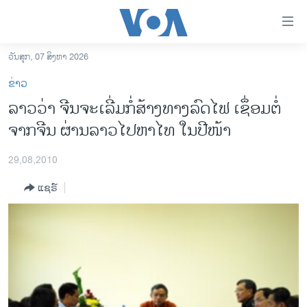
ລິ້ງ
ສຳຫລັບ
ເຂົ້າ
ວັນສຸກ, 07 ສິງຫາ 2026
ຫາ
ໂຮມເພຈ
ຂ່າວ
ຂ້າມ
ລາວ
ລາວວ່າ ຈີນຈະເລີ່ມກໍ່ສ້າງທາງລົດໄຟ ເຊຶ່ອມຕໍ່
ຂ້າມ
ອາເມຣິກາ
ຈາກຈີນ ຜ່ານລາວໄປຫາໄທ ໃນປີໜ້າ
ຂ້າມ
ໄປ
ການເລືອກຕັ້ງ ປະທານາທີບໍດີ ສະຫະລັດ 2024
ຫາ
29,08,2010
ຂ່າວ​ຈີນ
ຊອກ
ແຊຣ໌
ຄົ້ນ
ໂລກ
ເອເຊຍ
ອິດສະຫຼະພາບດ້ານການຂ່າວ
ຊີວິດຊາວລາວ
ຊຸມຊົນຊາວລາວ