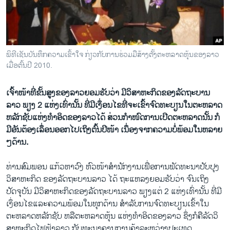
ວິທະຍາສາດ-ເທັກໂນໂລຈີ
ທຸລະກິດ
ພາສາອັງກິດ
ພິທີເຊັນບັນທຶກຄວາມເຂົ້າໃຈ ກ່ຽວກັບການຮ່ວມມືສ້າງຕັ້ງຕະຫລາດຫຸ້ນຂອງລາວ
ວີດີໂອ
ເມື່ອຕົ້ນປີ 2010.
ສຽງ
ເຈົ້າໜ້າ​ທີ່​ຂັ້ນ​ສູງ​ຂອງ​ລາວ​ຍອມຮັບ​ວ່າ ມີ​ວິ​ສາ​ຫະກິດ​ຂອງ​ລັດຖະບານ​
ລາຍການກະຈາຍສຽງ
ລາວ​ ພຽງ 2 ​ແຫ່ງ​ເທົ່າ​ນັ້ນ ​ທີ່​ມີ​ເງຶ່​ອນ​ໄຂ​ທີ່ຈະ​ເຂົ້າຈົດ​ທະບຽນ​ໃນ​ຕະຫລາດ​
ຕິດຕາມພວກເຮົາ ທີ່
ຫລັກ​ຊັບ​ແຫ່ງ​ທໍາ​ອິດ​ຂອງ​ລາວ​ໄດ້ ສ່ວນ​ກໍາໜົດການ​ເປີດ​ຕະຫລາດ​ນັ້ນ ​ກໍ​
ລາຍງານ
ມີ​ອັນຕ້ອງ​ເລຶ່ອນອອກ​ໄປ​ເຖິງ​ຕົ້ນປີໜ້າ ​ເນຶ່ອງຈາກ​ຄວາມ​ບໍ່​ພ້ອມ​ໃນ​ຫລາຍ
ໆ​ດ້ານ.
ພາສາຕ່າງໆ
ທ່ານ​ສົມ​ພອນ ​ແກ້ວ​ຫາ​ວົງ ຫົວໜ້າ​ສຳນັກງານ​ເພື່ອ​ການ​ພັດທະນາ​ປັບປຸງ​
ວິ​ສາຫ​ະກິດ ​ຂອງ​ລັດຖະບາ​ນລາວ ​ໄດ້ ຖະ​ແຫລ​ງຍອມຮັບ​ວ່າ ຈົນ​ເຖິງ​
ປັດຈຸບັນ​ ມີ​ວິ​ສາ​ຫະກິດ​ຂອງ​ລັດຖະບານ​ລາວ​ ພຽງ​ແຕ່ 2 ​ແຫ່ງ​ເທົ່າ​ນັ້ນ​ ທີ່​ມີ​
ເງຶ່​ອນ​ໄຂ​ແລະ​ຄວາມ​ພ້ອມ​ໃນ​ທຸກ​ດ້ານ​ ສໍາລັບ​ການ​ຈົດ​ທະບຽນ​ເຂົ້າ​ໃນ​
ຕະຫລາດ​ຫລັກຊັບ ຫລື​ຕະຫລາດ​ຫຸ້ນ ​ແຫ່ງ​ທໍາ​ອິດຂອງ​ລາວ ຊຶ່ງ​ກໍ​ຄື​ລັດວິ​
ສາ​ຫະກິດ​ໄຟຟ້າ​ລາວ ​ກັບ​ທະນາຄານ​ການ​ຄ້າ​ລະຫວ່າງ​ປະ​ເທດ.