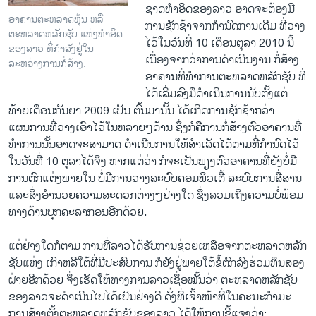
ຊາດ​ທໍ​າອິດ​ຂອງ​ລາວ​ ອາດ​ຈະ​ຕ້ອງ​ມີ​
ອາຄານຕະຫລາດຫຸ້ນ ຫລື
ການ​ຊັກ​ຊ້າ​ຈາກ​ກໍານົດ​ການ​ເດີມ​ ທີ່​ວາງ​
ຕະຫລາດຫລັກຊັບ ແຫ່ງທຳອິດ
ໄວ້​ໃນ​ວັນ​ທີ່ 10 ​ເດືອນ​ຕຸລາ 2010 ນີ້ ​
ຂອງລາວ ທິ່ກໍາລັງຢູ່ໃນ
ເນຶ່ອງຈາກ​ວ່າການ​ດໍາ​ເນີນ​ງານ ກໍ່ສ້າງ​
ລະຫວ່າງການກໍ່ສ້າງ.
ອາຄານ​ທີ​່ທໍາ​ການ​ຕະຫລາດ​ຫລັກ​ຊັບ ທີ່​
ໄດ້​ເລີ່​ມລົງ​ມື​ດໍາ​ເນີນ​ການ​ນັບ​ຕັ້ງ​ແຕ່​
ທ້າຍ​ເດືອນ​ກັນຍາ 2009 ​ເປັນ ຕົ້ນ​ມາ​ນັ້ນ​ ໄດ້​ເກີດ​ການ​ຊັກ​ຊ້າ​ກວ່າ​
ແຜນການ​ທີ່ວາງ​ເອົາ​ໄວ້​ໃນ​ຫລາຍໆ​ດ້ານ ຊຶ່ງ​ກໍ​ຄື​ການ​ກໍ່ສ້າງ​ຕົວ​ອາຄານ​ທີ່​
ທໍາການ​ນັ້ນອາດ​ຈະ​ສາມາດ​ ດໍາ​ເນີນ​ການ​ໃຫ້​ສໍາ​ເລັດ​ໄດ້​ຕາມ​ທີ່​ກໍານົດ​ໄວ້​
ໃນ​ວັນ​ທີ່ 10 ຕຸລາ​ໄດ້​ຈິງ ຫາກ​ແຕ່​ວ່າ​ ກໍຈະ​ເປັນ​ພຽງ​ຕົວ​ອາຄານ​ທີ່​ຍັງ​ບໍ່​ມີ​
ການ​ຕົກ​ແຕ່ງ​ພາຍ​ໃນ ບໍ່​ມີ​ການວາງ​ລະບົບ​ຄອມ​ພິວ​ເຕີ້ ລະບົບ​ການ​ສື່ສານ ​
ແລະ​ສິ່ງ​ອໍານວຍ​ຄວາມ​ສະດວກ​ຕ່າງໆ​ຢ່າງ​ໃດ ຊຶ່ງ​ລວມ​ເຖິງ​ຄວາມ​ບໍ​່ພ້ອມ​
ທາງ​ດ້ານ​ບຸກຄະລາ​ກອນ​ອີກ​ດ້ວຍ.
ແຕ່​ຢ່າງ​ໃດ​ກໍ​ຕາມ ການ​ທີ່​ລາວ​ໄດ້​ຮັບ​ກາ​ນຊ່ວຍ​ເຫລືອ​ຈາກ​ຕະຫລາດ​ຫລັກ​
ຊັບ​ແຫ່ງ​ ເກົາຫລີ​ໃຕ້​ທີ່ີມີ​ປະສົບ​ການ​ ກໍ​ຍັງ​ຢູ່​ພາຍ​ໃຕ້​ຂໍ້​ຕົກລົງ​ຮ່ວມ​ທຶນ​ສອງ​
ຝ່າຍ​ອີກ​ດ້ວຍ ຈຶ່ງ​ເຮັດ​ໃຫ້​ທາງ​ການ​ລາວ​ເຊຶ່ອໝັ້ນ​ວ່າ​ ຕະຫລາດຫລັກ​ຊັບ​
ຂອງ​ລາວ​ຈະ​ດໍາ​ເນີນ​ໄປ​ໄດ້​ເປັນ​ຢ່າງ​ດີ ​ດັ່ງ​ທີ່​ເຈົ້າໜ້າ​ທີ່​ໃນ​ຄະນະ​ກໍາມະ
ການ​ສ້າງ​ຕັ້ງ​ຕະຫລາດ​ຫລັກ​ຊັບຂອງ​ລາວ ​ໄດ້​ໃຫ້ການ​ຊີ້​ແຈງ​ວ່າ: