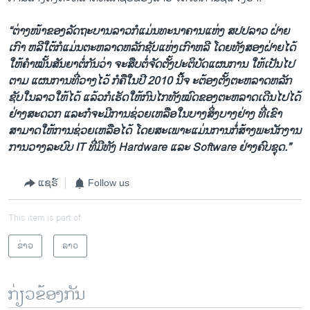
“ຕ່າງ​ໜ້າ​ຂອງ​ລັດຖະບານ​ລາວ​ກໍ​ແມ່ນ​ທະນາຄານ​ແຫ່ງ​ ສປປລາວ ຝ່າຍ​
ເກົາ ຫລີ​ໃຕ້​ກໍ​ແມ່ນ​ຕະຫລາດ​ຫລັກ​ຊັບ​ແຫ່ງ​ເກົາຫລີ ​ໂດຍ​ທັງ​ສອງ​ຝ່າຍ​ໄດ້​
ໃຫ້​ຄໍາ​ໝັ້ນ​ສັນ​ຍາ​ຕໍ່​ກັນ​ວ່າ​ ຈະ​ສືບ​ຕໍ່​ຈັດຕັ້ງ​ປະຕິບັດແຜນການ​ ໃຫ້​ເປັນ​ໄປ​
ຕາມ ແຜນການ​ທີ່​ວາງ​ໄວ້​ ກໍ​ຄື​ໃນ​ປີ​ 2010 ນີ້​ຈ ະ​ຕ້ອງ​ຕັ້ງ​ຕະຫລາດ​ຫລັກ​
ຊັບ​ໃນ​ລາວ​ໃຫ້​ໄດ້ ​ແລ້ວ​ກໍ​ເຮັດ​ໃຫ້​ກົນໄກທັງ​ໝົດ​ຂອງ​ຕະຫລາດ​ເດີນ​ໄປ​ໄດ້​
ຢ່າງ​ສະດວກ ​ແລະ​ກໍ​ຈະ​ມີ​ການ​ຊ່ວຍ​ເຫລືອ​ໃນ​ບາງ​ສິ່ງ​ບາງ​ຢ່າງ​ ທີ່​ເຂົາ
ສາມາດໃຫ້ການ​ຊ່ວຍ​ເຫລືອ​ໄດ້ ​ໂດຍ​ສະ​ເພາະແມ່ນ​ການ​ກໍ່ສ້າງ​ພະ​ນັກງານ
ການວາງ​ລະບົບ IT ທີ່​ມີ​ທັງ Hardware ​ແລະ Software ຢ່າງ​ຄົບ​ຊຸດ.”
ແຊຣ໌
Follow us
This item is part of
ຂ່າວ
ລາວ
ກ່ຽວຂ້ອງກັນ