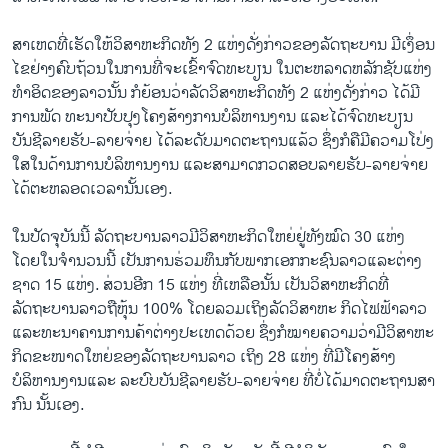
ສາເຫດ​ທີ່​ເຮັດ​ໃຫ້​ວິ​ສາ​ຫະກິດ​ທັງ 2 ​ແຫ່ງ​ດັ່ງກ່າວ​ຂອງ​ລັດຖະບານ ​ມີ​ເງຶ່​ອນ​
ໄຂ​ຢ່າງ​ຄົບ​ຖ້ວນ​ໃນ​ການ​ທີ່​ຈະ​ເຂົ້າຈົດ​ທະບຽນ ​ໃນ​ຕະຫລາດ​ຫລັກ​ຊັບ​ແຫ່ງ​
ທໍາ​ອິດ​ຂອງ​ລາວ​ນັ້ນ ກໍ​ຍ້ອນ​ວ່າ​ລັດ​ວິ​ສາ​ຫະກິດທັງ 2 ​ແຫ່ງ​ດັ່ງກ່າວ ​ໄດ້​ມີ​
ການ​ພັດ ທະນາ​ປັບປຸງ​ໂຄງ​ສ້າງ​ການ​ບໍລິຫານ​ງານ ​ແລະ​ໄດ້​ຈົດ​ທະບຽນ​
ບັນຊີ​ລາຍ​ຮັບ-ລາຍ​ຈ່າຍ​ ໄດ້​ລະ​ດັບມາດຕະຖານ​ແລ້ວ ຊຶ່ງ​ກໍ​ຄື​ມີ​ຄວາມ​ໂປ່​ງ​
ໃສ​ໃນ​ດ້ານ​ການ​ບໍລິຫານ​ງານ ​ແລະ​ສາມາດ​ກວດ​ສອບ​ລາຍ​ຮັບ-ລາຍ​ຈ່າຍ​
ໄດ້​ຕະຫລອດ​ເວລາ​ນັ້ນ​ເອງ.
ໃນ​ປັດ​ຈຸ​ບັນ​ນີ້ ລັດຖະບານ​ລາວ​ມີ​ວິ​ສາ​ຫະກິດ​ໃຫຍ່​ຢູ່​ທັງ​ໝົດ 30 ​ແຫ່ງ ​
ໂດຍ​ໃນ​ຈໍານວນ​ນີ້​ ເປັນ​ການ​ຮ່ວມ​ທຶນ​ກັບພາກ​ເອກ​ກະ​ຊົນ​ລາວ​ແລະ​ຕ່າງ​
ຊາດ 15 ​ແຫ່ງ. ສ່ວນ​ອີກ 15 ​ແຫ່ງ​ ທີ່​ເຫລືອ​ນັ້ນ ​ເປັນ​ວິ​ສາ​ຫະກິດ​ທີ່​
ລັດຖະບານລາວຖື​ຫຸ້ນ 100% ​ໂດຍ​ລວມ​ເຖິງ​ລັດ​ວິ​ສາ​ຫະ ກິດ​ໄຟຟ້າ​ລາວ ​
ແລະທະນາຄານ​ການ​ຄ້າ​ຕ່າງ​ປະ​ເທດ​ດ້ວຍ ຊຶ່ງ​ກໍໝາຍ​ຄວາ​ມວ່າມີ​ວິ​ສາ​ຫະ
ກິດ​ຂະໜາດ​ໃຫຍ່​ຂອງ​ລັດຖະບານ​ລາວ​ ເຖິງ 28 ​ແຫ່ງ ​ທີ່​ມີ​ໂຄງ​ສ້າງ​
ບໍລິຫານ​ງານ​ແລະ ລະ​ບົບບັນຊີ​ລາຍ​ຮັບ-ລາຍ​ຈ່າຍ ​ທີ່​ບໍ່​ໄດ້​ມາດຕະຖານ​ສາ​
ກົນ ​ນັ້ນ​ເອງ.