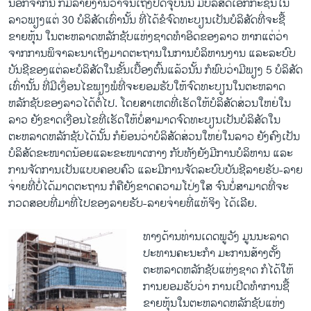
ນອກ​ຈາກ​ນີ້ ກໍ​ມີ​ລາຍ​ງານ​ວ່າ​ຈົນ​ເຖິງ​ປັດຈຸບັນ​ນີ້​ ມີ​ບໍລິສັດ​ເອກ​ກະ​ຊົນ​ໃນ​
ລາວ​ພຽງ​ແຕ່ 30 ບໍລິສັດ​ເທົ່ານັ້ນ​ ທີ່​ໄດ້​ຂໍຈົດ​ທະບຽນ​ເປັນ​ບໍລິສັດ​ທີ່​ຈະ​ຊື້​
ຂາຍ​ຫຸ້ນ​ ໃນ​ຕະຫລາດ​ຫລັກ​ຊັບແຫ່ງ​ຊາດ​ທໍາ​ອິດ​ຂອງ​ລາວ ຫາກ​ແຕ່​ວ່າ ​
ຈາກ​ການພິຈາລະ​ນາ​ເຖິງ​ມາດຕະຖານ​ໃນ​ການບໍລິ​ຫານ​ງານ ​ແລະ​ລະບົບ​
ບັນຊີ​ຂອງ​ແຕ່​ລະ​ບໍລິສັດ​ໃນ​ຂັ້ນ​ເບື້ອງ​ຕົ້ນແລ້ວ​ນັ້ນ ກໍ​ພົບ​ວ່າ​ມີ​ພຽງ 5 ບໍລິສັດ​
ເທົ່າ​ນັ້ນ ​ທີ່​ມີ​ເງຶ່​ອນ​ໄຂ​ພຽງພໍ​ທີ່​ຈະ​ຍອມຮັບ​ໃຫ້​ຈົດ​ທະບຽນ​ໃນ​ຕະຫລາດ​
ຫລັກ​ຊັບ​ຂອງ​ລາວ​ໄດ້​ຕໍ່​ໄປ. ​ໂດຍສາ​ເຫດ​ທີ່​ເຮັດ​ໃຫ້​ບໍລິສັດ​ສ່ວນ​ໃຫຍ່​ໃນ​
ລາວ ​ຍັງ​ຂາດ​ເງື່ອນ​ໄຂ​ທີ່​ເຮັດ​ໃຫ້​ບໍ່​ສາມາດ​ຈົດ​ທະບຽນ​ເປັນ​ບໍລິສັດ​ໃນ​
ຕະຫລາດ​ຫລັກ​ຊັບ​ໄດ້​ນັ້ນ ກໍ​ຍ້ອນ​ວ່າ​ບໍລິສັດ​ສ່ວນ​ໃຫຍ່​ໃນ​ລາວ​ ຍັງ​ຄົງ​ເປັນ​
ບໍລິສັດ​ຂະໜາດນ້ອຍແລະ​ຂະໜາດ​ກາງ ກັບ​ທັງ​ຍັງ​ມີ​ການ​ບໍ​ລິ​ຫານ ແລະ
ການ​ຈັດການ​ເປັນ​ແບບ​ຄອບຄົວ​ ແລະ​ມີ​ການຈັດ​ລະບົບບັນຊີ​ລາຍ​ຮັບ-ລາຍ​
ຈ່າຍ​ທີ່​ບໍ່​ໄດ້​ມາດຕະຖານ ກໍ​ຄື​ຍັງ​ຂາດ​ຄວາມ​ໂປ່​ງ​ໃສ​ ຈົນ​ບໍ່​ສາມາດ​ທີ່​ຈະ​
ກວດ​ສອບ​ທີ່ມາ​ທີ່​ໄປຂອງ​ລາຍ​ຮັບ-ລາຍ​ຈ່າຍ​ທີ່​ແທ້​ຈິງ​ ໄດ້​ເລີ​ຍ.
ທາງ​ດ້ານ​ທ່ານ​ເດດ​ພູ​ວັງ ມູນ​ນະລາດ
ປະທານ​ຄະນະ​ກໍາ ມະການ​ສ້າງ​ຕັ້ງ​
ຕະຫລາດ​ຫລັກ​ຊັບ​ແຫ່ງ​ຊາດ​ ກໍ​ໄດ້​ໃຫ້
ການ​ຍອມຮັບ​ວ່າ ການ​ເປີດ​ທໍາ​ການ​ຊື້​
ຂາຍ​ຫຸ້ນ​ໃນ​ຕະຫລາດ​ຫລັກ​ຊັບ​ແຫ່ງ​