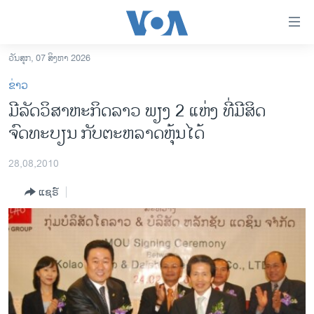
ລິ້ງ
ສຳຫລັບ
ເຂົ້າ
ວັນສຸກ, 07 ສິງຫາ 2026
ຫາ
ໂຮມເພຈ
ຂ່າວ
ຂ້າມ
ລາວ
ມີລັດວິສາຫະກິດລາວ ພຽງ 2 ແຫ່ງ ທີ່ມີສິດ
ຂ້າມ
ອາເມຣິກາ
ຈົດທະບຽນ ກັບຕະຫລາດຫຸ້ນໄດ້
ຂ້າມ
ໄປ
ການເລືອກຕັ້ງ ປະທານາທີບໍດີ ສະຫະລັດ 2024
ຫາ
28,08,2010
ຂ່າວ​ຈີນ
ຊອກ
ແຊຣ໌
ຄົ້ນ
ໂລກ
ເອເຊຍ
ອິດສະຫຼະພາບດ້ານການຂ່າວ
ຊີວິດຊາວລາວ
ຊຸມຊົນຊາວລາວ