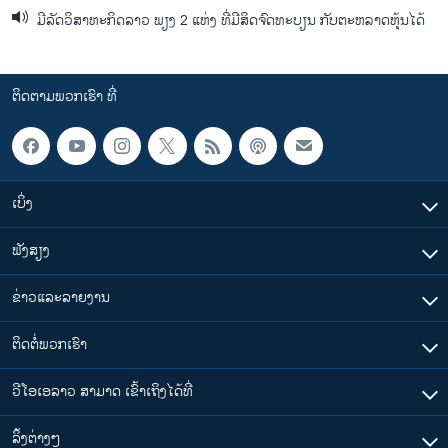
ມີລັດວິສາຫະກິດລາວ ພຽງ 2 ແຫ່ງ ທີ່ມີສິດຈົດທະບຽນ ກັບຕະຫລາດຫຸ້ນໄດ້
ຕິດຕາມພວກເຮົາ ທີ່
ເບິ່ງ
ຟັງສຽງ
ຂ່າວແລະລາຍງານ
ຕິດຕໍ່ພວກເຮົາ
ວີໂອເອລາວ ສາມາດ ເຂົ້າເຖິງໄດ້ທີ່
​ລິ້ງ​ຕ່າງໆ