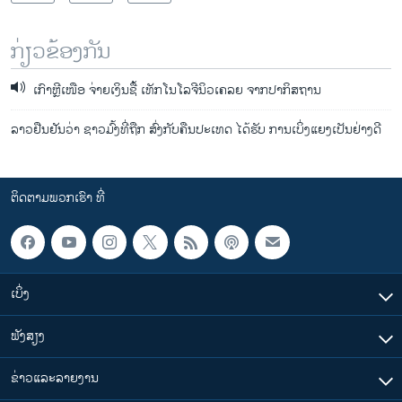
ກ່ຽວຂ້ອງກັນ
ເກົາຫຼີເໜືອ ຈ່າຍເງິນຊື້ ເທັກໂນໂລຈີນິວເຄລຍ ຈາກປາກິສຖານ
ລາວຢືນຢັນວ່າ ຊາວມົ້ງທີ່ຖືກ ສົ່ງກັບຄືນປະເທດ ໄດ້ຮັບ ການເບິ່ງແຍງເປັນຢ່າງດີ
ຕິດຕາມພວກເຮົາ ທີ່
ເບິ່ງ
ຟັງສຽງ
ຂ່າວແລະລາຍງານ