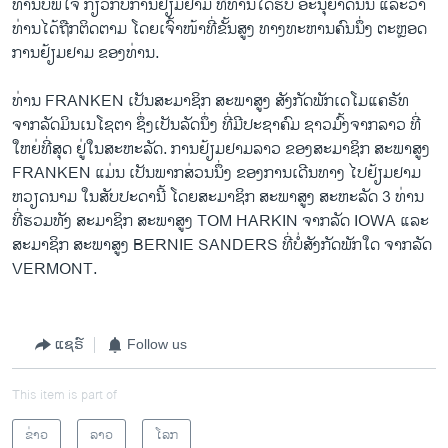
ທ່ານບໍ່ພໍໃຈ ກ່ຽວກັບ​ການຢ້ຽມຢາມ ທີ່ທ່ານໄດ້ຮັບ ອະນຸຍາດນັ້ນ ​ແລະວ່າ
ທ່ານໄດ້ຖືກຕິດຕາມ ໂດຍເຈົ້າໜ້າທີ່ຂັ້ນສູງ ທາງທະຫານຄົນນຶ່ງ ຕະຫຼອດ
ການຢ້ຽມຢາມ ຂອງທ່ານ.
ທ່ານ FRANKEN ​ເປັນສະມາຊິກ ສະພາສູງ ສັງກັດພັກເດໂມແຄຣັທ
ຈາກລັດມິນເນໂຊຕາ ຊຶ່ງເປັນລັດນຶ່ງ ທີ່ມີປະຊາຄົມ ຊາວມົ້ງຈາກລາວ ທີ່
ໃຫຍ່ທີ່ສຸດ ຢູ່ໃນສະຫະລັດ. ການ​ຢ້ຽມຢາມລາວ ຂອງສະມາຊິກ ສະພາສູງ
FRANKEN ​ແມ່ນ ເປັນພາກສ່ວນນຶ່ງ ຂອງການເດີນທາງ ໄປຢ້ຽມຢາມ
ຫວຽດນາມ ໃນສັບປະດານີ້ ໂດຍສະມາຊິກ ສະພາສູງ ສະຫະລັດ 3 ທ່ານ
ທີ່ຮວມທັງ ສະມາຊິກ ສະພາສູງ TOM HARKIN ຈາກລັດ IOWA ແລະ
ສະມາຊິກ ສະພາສູງ BERNIE SANDERS ທີ່ບໍ່ສັງກັດພັກ​ໃດ ຈາກລັດ
VERMONT.
ແຊຣ໌
Follow us
This item is part of
ຂ່າວ
ລາວ
ໂລກ