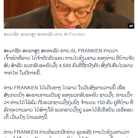
ວິທະຍາສາດ-ເທັກໂນໂລຈີ
ທຸລະກິດ
ພາສາອັງກິດ
ສະມາຊິກ ສະພາສູງ ສະຫະລັດ ທ່ານ Al Franken
ວີດີໂອ
ສຽງ
ສະມາຊິກ ສະພາສູງ ສະຫະລັດ ທ່ານ AL FRANKEN ກ່າວວ່າ
ເຈົ້າໜ້າທີ່ລາວ ໄດ້ຈຳກັດຮັດແຄບ ການໄປຢ້ຽມຢາມ ຂອງທ່ານ ທີ່​ບ້ານ​ຈັດ​
ລາຍການກະຈາຍສຽງ
ສັນ ​ສຳລັບ ພວກອົບພະຍົບມົ້ງ 4,500 ຄົນທີ່ຖືກບັງຄັບ ສົ່ງກັບຄືນໄປລາວ
ຕິດຕາມພວກເຮົາ ທີ່
ຈາກໄທ ໃນປີກາຍນີ້.
ລາຍງານ
ທ່ານ FRANKEN ໄດ້ເດີນທາງ ໄປລາວ ໃນວັນອັງຄານວານນີ້ ເພື່ອ
ສັງເກດເບິ່ງ ສະພາບການເປັນຢູ່ ຂອງພວກອົບພະຍົບ ຊາວມົ້ງ. ທ່ານເວົ້າ
ພາສາຕ່າງໆ
ວ່າ ທ່ານໄດ້ໂອ້ລົມ ກັບພວກຊາວມົ້ງກຸ່ມນຶ່ງ ຈຳນວນ 150 ຄົນ ຢູ່ທີ່ບ້ານ ທີ່
ລັດຖະບານລາວ ໄດ້ສ້າງໃຫ້ ພວກຊາວມົ້ງຢູ່ ແລະໄດ້ຂີ່ເຮືອບິນ ເຮຣີຄອບ
ເຕີ້ ເວີ່ນເບິ່ງ ບ້ານແຫ່ງນີ້.
ທ່ານ FRANKEN ກ່າວຕໍ່ພວກນັກຂ່າວ ລຸນຫລັງ ການໄປຢ້ຽມຢາມວ່າ