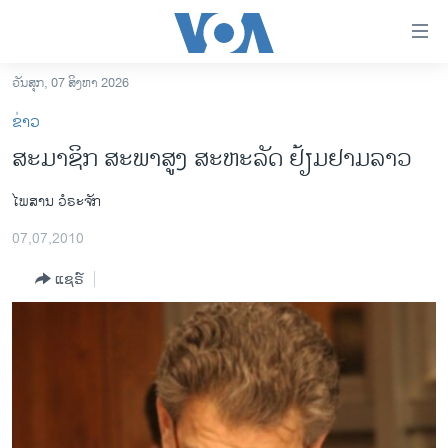
ລິ້ງ
ສຳຫລັບ
ເຂົ້າ
ວັນສຸກ, 07 ສິງຫາ 2026
ຫາ
ໂຮມເພຈ
ຂ່າວ
ຂ້າມ
ລາວ
ສະມາຊິກ ສະພາສູງ ສະຫະລັດ ຢ້ຽມຢາມລາວ
ຂ້າມ
ອາເມຣິກາ
ຂ້າມ
ໄພສານ ວໍຣະຈັກ
ໄປ
ການເລືອກຕັ້ງ ປະທານາທີບໍດີ ສະຫະລັດ 2024
ຫາ
07,07,2010
ຂ່າວ​ຈີນ
ຊອກ
ຄົ້ນ
ແຊຣ໌
ໂລກ
ເອເຊຍ
ອິດສະຫຼະພາບດ້ານການຂ່າວ
ຊີວິດຊາວລາວ
ຊຸມຊົນຊາວລາວ