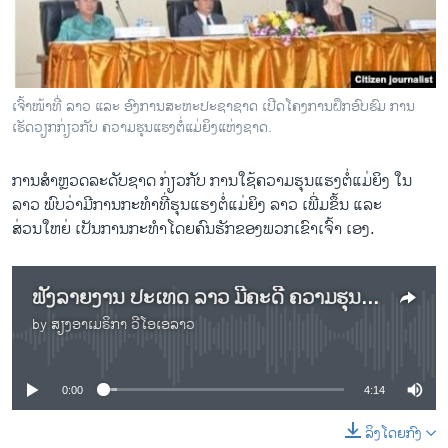
ວິທະຍາສາດ-ເທັກໂນໂລຈີ
ທຸລະກິດ
ພາສາອັງກິດ
ເຈົ້າໜ້າທີ່ ລາວ ແລະ ອົງການສະຫະປະຊາຊາດ ເປີດໂຄງການຝຶກອົບຮົມ ການ
ວີດີໂອ
ເຮັດວຽກກ່ຽວກັບ ຄວາມຮຸນແຮງຕໍ່ແມ່ຍິງແຫ່ງຊາດ.
ສຽງ
ການສຳຫຼວດລະດັບຊາດ ກ່ຽວກັບ ການໃຊ້ຄວາມຮຸນແຮງຕໍ່ແມ່ຍິງ ໃນ
ລາຍການກະຈາຍສຽງ
ລາວ ພົບວ່າມີການກະທຳທີ່ຮຸນແຮງຕໍ່ແມ່ຍິງ ລາວ ເພີ່ມຂຶ້ນ ແລະ
ຕິດຕາມພວກເຮົາ ທີ່
ສ່ວນໃຫຍ່ ເປັນການກະທຳໂດຍຄົນຮັກຂອງພວກເຂົາເຈົ້າ ເອງ.
ລາຍງານ
ຟັງລາຍງານ ປະເທດ ລາວ ມີຄະດີ ຄວາມຮຸນແຮງ ຕໍ່ແມ່ຍິງ ເພີ່ມຂຶ້ນ
ພາສາຕ່າງໆ
by
ສຽງອາເມຣິກາ ວີໂອເອລາວ
No media source currently available
0:00
4:14
ລິງໂດຍກົງ