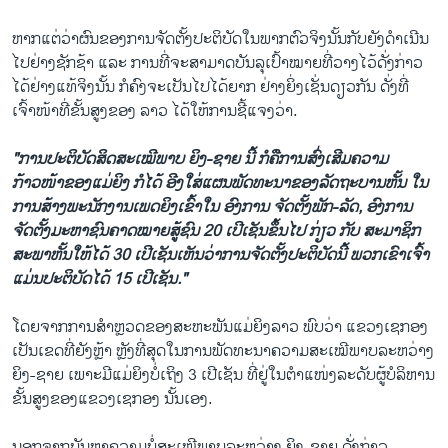
ຫາກແຕ່ວ່າຜົນຂອງການຈັດຕັ້ງປະຕິບັດໃນພາກຕົວຈິງນັ້ນກັບຍັງດຳເນີນ
ໄປຢ່າງຊັກຊ້າ ແລະ ການທີ່ຈະສາມາດບັນລຸເປົ້າໝາຍທີ່ວາງໄວ້ດັ່ງກ່າວ
ໄດ້ຢ່າງແທ້ຈິງນັ້ນ ກໍຄົງຈະເປັນໄປໄດ້ຍາກ ຢ່າງຍິ່ງເຊັ່ນດຽວກັນ ດັ່ງທີ່
ເຈົ້າໜ້າທີ່ຂັ້ນສູງຂອງ ລາວ ໄດ້ໃຫ້ການຊີ່້ແຈງວ່າ.
"ການປະຕິບັດສິດສະເໝີພາບ ຍິງ-ຊາຍ ນີ້ ກໍຄືການສົ່ງເສີມຄວາມ
ກ້າວໜ້າຂອງແມ່ຍິງ ກໍໄດ້ ອີງໃສ່ແຜນພັດທະນາຂອງລັດຖະບານຫັ້ນ ໃນ
ການສ້າງພະນັກງານເພດຍິງເຂົ້າໃນ ອົງການ ຈັດຕັ້ງພັກ-ລັດ, ອົງການ
ຈັດຕັ້ງມະຫາຊົນຄາດໝາຍສູ້ຊົນ 20 ເປີເຊັນຂຶ້ນໄປ ກ່ຽວ ກັບ ສະມາຊິກ
ສະພາຫັ້ນໃຫ້ໄດ້ 30 ເປີເຊັນເຫັນວ່າການຈັດຕັ້ງປະຕິບັດນີ້ ພວກເຂົາເຈົ້າ
ແມ່ນປະຕິບັດໄດ້ 15 ເປີເຊັນ."
ໂດຍຈາກການສຳຫຼວດຂອງສະຫະພັນແມ່ຍິງລາວ ພົບວ່າ ແຂວງເຊກອງ
ເປັນເຂດທີ່ຍັງຫຼ້າ ຫຼັງທີ່ສຸດໃນການພັດທະນາຄວາມສະເໝີພາບລະຫວ່າງ
ຍິງ-ຊາຍ ເພາະມີແມ່ຍິງບໍ່ເຖິງ 3 ເປີເຊັນ ທີ່ຢູ່ໃນຕຳແໜ່ງລະດັບຜູ້ບໍລິຫານ
ຂັ້ນສູງຂອງແຂວງເຊກອງ ນັ້ນເອງ.
ນອກຈາກບັນຫາຄວາມບໍ່ສະເໝີພາບລະຫວ່າງ ຍິງ-ຊາຍ ດັ່ງກ່າວ