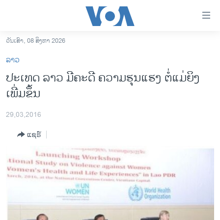
ລິ້ງ
ສຳຫລັບ
ເຂົ້າ
ວັນເສົາ, 08 ສິງຫາ 2026
ຫາ
ໂຮມເພຈ
ລາວ
ຂ້າມ
ລາວ
ປະເທດ ລາວ ມີຄະດີ ຄວາມຮຸນແຮງ ຕໍ່ແມ່ຍິງ
ຂ້າມ
ອາເມຣິກາ
ເພີ່ມຂຶ້ນ
ຂ້າມ
ໄປ
ການເລືອກຕັ້ງ ປະທານາທີບໍດີ ສະຫະລັດ 2024
ຫາ
29,03,2016
ຂ່າວ​ຈີນ
ຊອກ
ແຊຣ໌
ຄົ້ນ
ໂລກ
ເອເຊຍ
ອິດສະຫຼະພາບດ້ານການຂ່າວ
ຊີວິດຊາວລາວ
ຊຸມຊົນຊາວລາວ