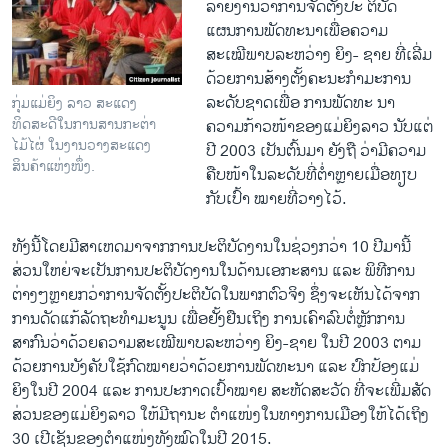
ລາຍງານວ່າການຈັດຕັ້ງປະ ຕິບັດ
ແຜນການພັດທະນາເພື່ອຄວາມ
ສະເໝີພາບລະຫວ່າງ ຍິງ- ຊາຍ ທີ່ເລີ່ມ
ດ້ວຍການສ້າງຕັ້ງຄະນະກຳມະການ
ລະດັບຊາດເພື່ອ ການພັດທະ ນາ
ກຸ່ມແມ່ຍິງ ລາວ ສະແດງ
ທິດສະດີໃນການສານກະຕ່າ
ຄວາມກ້າວໜ້າຂອງແມ່ຍິງລາວ ນັບແຕ່
ໄມ້ໄຜ່ ໃນງານວາງສະແດງ
ປີ 2003 ເປັນຕົ້ນມາ ຍັງຖື ວ່າມີຄວາມ
ສິນຄ້າແຫ່ງໜຶ່ງ.
ຄືບໜ້າໃນລະດັບທີ່ຕ່ຳຫຼາຍເມື່ອທຽບ
ກັບເປົ້າ ໝາຍທີ່ວາງໄວ້.
ທັງນີ້ໂດຍມີສາເຫດມາຈາກການປະຕິບັດງານໃນຊ່ວງກວ່າ 10 ປີມານີ້
ສ່ວນໃຫຍ່ຈະເປັນການປະຕິບັດງານໃນດ້ານເອກະສານ ແລະ ພິທີການ
ຕ່າງໆຫຼາຍກວ່າການຈັດຕັ້ງປະຕິບັດໃນພາກຕົວຈິງ ຊຶ່ງຈະເຫັນໄດ້ຈາກ
ການດັດແກ້ລັດຖະທຳມະນູນ ເພື່ອຢັ້ງຢືນເຖິງ ການເຄົາລົບຕໍ່ຫຼັກການ
ສາກົນວ່າດ້ວຍຄວາມສະເໝີພາບລະຫວ່າງ ຍິງ-ຊາຍ ໃນປີ 2003 ຕາມ
ດ້ວຍການບັງຄັບໃຊ້ກົດໝາຍວ່າດ້ວຍການພັດທະນາ ແລະ ປົກປ້ອງແມ່
ຍິງໃນປີ 2004 ແລະ ການປະກາດເປົ້າໝາຍ ສະຫັດສະວັດ ທີ່ຈະເພີ່ມສັດ
ສ່ວນຂອງແມ່ຍິງລາວ ໃຫ້ມີຖານະ ຕຳແໜ່ງໃນທາງການເມືອງໃຫ້ໄດ້ເຖິງ
30 ເປີເຊັນຂອງຕຳແໜ່ງທັງໝົດໃນປີ 2015.