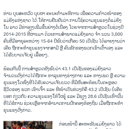
ທ່ານ ບຸນສະຫວັດ ບຸບຜາ ຄະນະກຳມະທິການ ເພື່ອຄວາມກ້າວໜ້າຂອງ
ແມ່ຍິງແຫ່ງຊາດ ໄດ້ ໃຫ້ການຢືນຢັນວ່າ ການໃຊ້ຄວາມຮຸນແຮງຕໍ່ແມ່ຍິງ
ໃນ ລາວ ມີທ່າອຽງເພີ່ມຂຶ້ນຢ່າງຕໍ່ເນື່ອງ ໂດຍຈາກການສຳຫຼວດໃນຊ່ວງປີ
2014-2015 ທີ່ຜ່ານມາ ດ້ວຍການສຳພາດແມ່ຍິງລາວ ຈຳ ນວນ 3,000
ຄົນທີ່ມີອາຍຸລະຫວ່າງ 15-64 ປີພົບວ່າເກືອບ 50 ເປີເຊັນ ໄດ້ລາຍງານວ່າ
ເຄີຍ ຖືກກະທຳຮຸນແຮງຈາກສາມີ ຫຼື ຄົນຮັກຂອງພວກເຂົາເຕົ້າເອງ ແລະ
ໄດ້ຮັບບາດເຈັບຢູ່ ເລື້ອຍໆ.
ພ້ອມກັນນີ້ ການສຳຫຼວດຍັງພົບວ່າ 43.1 ເປີເຊັນຂອງແມ່ຍິງລາວ
ຈຳນວນດັ່ງກ່າວໄດ້ຖືກກະ ທາລຸນທາງຮ່າງກາຍ ແລະ ທາງເພດ ຫຼື ຄວາມ
ຮຸນແຮງໃດໜຶ່ງທີ່ໄດ້ຮັບຄວາມເຈັບປວດ ທີ່ມີຜົນສະທ້ອນໃນຕະຫຼອດ
ຊີວິດຂອງ ພວກ ເຂົາເຈົ້າ ແລະ ທີ່ໜ້າເປັນຫ່ວງກໍຄື 43.2 ເປີເຊັນ ບໍ່ເຄີຍ
ບອກ ກ່ຽວກັບ ຄວາມຮຸນແຮງໃຫ້ໃຜຮູ້ ແລະ ມີພຽງ 28.6 ເປີເຊັນເທົ່ານັ້ນ
ທີ່ໄດ້ຂໍການ ຊ່ວຍເຫຼືອຈາກອຳນາດການປົກຄອງທ້ອງຖິ່ນ ເມື່ອຖືກກະທຳ
ຮຸນແຮງດັ່ງກ່າວ.
ກ່ອນໜ້ານີ້ ສະຫະພັນແມ່ຍິງລາວ ໄດ້