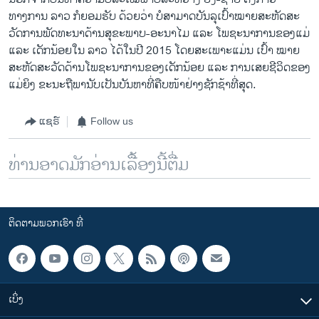
ທາງການ ລາວ ກໍຍອມຮັບ ດ້ວຍວ່າ ບໍສາມາດບັນລຸເປົ້າໝາຍສະຫັດສະ
ວັດການພັດທະນາດ້ານສຸຂະພາບ-ອະນາໄມ ແລະ ໂພຊະນາການຂອງແມ່
ແລະ ເດັກນ້ອຍໃນ ລາວ ໄດ້ໃນປີ 2015 ໂດຍສະເພາະແມ່ນ ເປົ້າ ໝາຍ
ສະຫັດສະວັດດ້ານໂພຊະນາການຂອງເດັກນ້ອຍ ແລະ ການເສຍຊີວິດຂອງ
ແມ່ຍິງ ຂະນະຖືພານັບເປັນບັນຫາທີ່ຄືບໜ້າຢ່າງຊັກຊ້າທີ່ສຸດ.
ແຊຣ໌
Follow us
ທ່ານອາດມັກອ່ານເລື້ອງນີ້ຕື່ມ
ຕິດຕາມພວກເຮົາ ທີ່
ເບິ່ງ