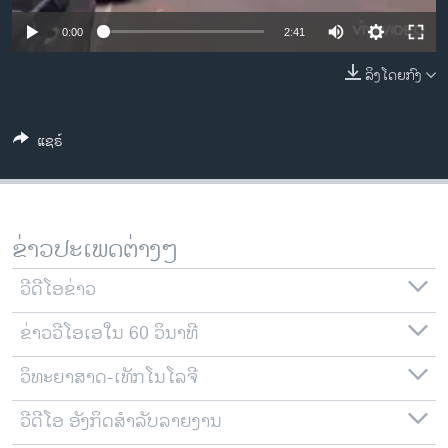
ວິທະຍາສາດ-ເທັກໂນໂລຈີ
0:00
2:41
ທຸລະກິດ
ລິງໂດຍກົງ
ພາສາອັງກິດ
ວີດີໂອ
ແຊຣ໌
ສຽງ
ລາຍການກະຈາຍສຽງ
ຕິດຕາມພວກເຮົາ ທີ່
ລາຍງານ
ຂ່າວປະເພດຕ່າງໆ
ວີດີໂອຂ່າວ
ພາສາຕ່າງໆ
ຂ່າວວີໂອເອໃນ 60 ວິນາທີ
ວິທະຍາສາດ-ເທັກໂນໂລຈີ
ວີດີໂອ ອັງກິດສຳລັບລາຍງານ