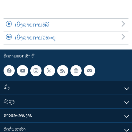
ເບິ່ງລາຍການທີວີ
ເບິ່ງລາຍການວິທະຍຸ
ຕິດຕາມພວກເຮົາ ທີ່
ເບິ່ງ
ຟັງສຽງ
ຂ່າວແລະລາຍງານ
ຕິດຕໍ່ພວກເຮົາ