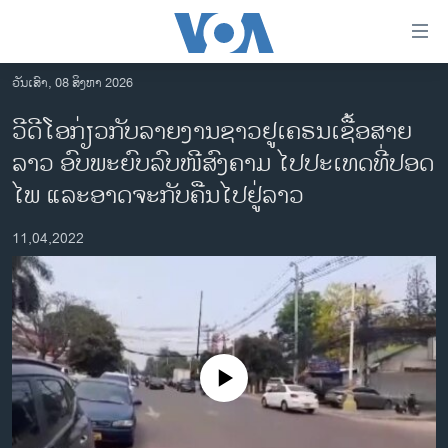
ລິ້ງ
ສຳຫລັບ
ເຂົ້າ
ວັນເສົາ, 08 ສິງຫາ 2026
ຫາ
ໂຮມເພຈ
ວີດີໂອກ່ຽວກັບລາຍງານຊາວຢູເຄຣນເຊື້ອສາຍ
ຂ້າມ
ລາວ
ລາວ ອົບພະຍົບລົບໜີສົງຄາມ ໄປປະເທດທີ່ປອດ
ຂ້າມ
ອາເມຣິກາ
ຂ້າມ
ໄພ ແລະອາດຈະກັບຄືນໄປຢູ່ລາວ
ໄປ
ການເລືອກຕັ້ງ ປະທານາທີບໍດີ ສະຫະລັດ 2024
ຫາ
11,04,2022
ຂ່າວ​ຈີນ
ຊອກ
ຄົ້ນ
ໂລກ
ເອເຊຍ
ອິດສະຫຼະພາບດ້ານການຂ່າວ
No media source currently available
ຊີວິດຊາວລາວ
ຊຸມຊົນຊາວລາວ