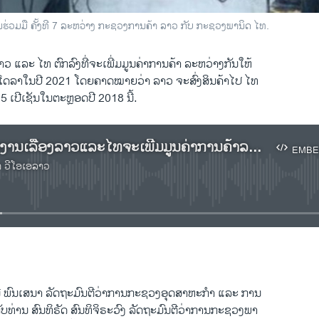
ານຮ່ວມມື ຄັ້ງທີ 7 ລະຫວ່າງ ກະຊວງການຄ້າ ລາວ ກັບ ກະຊວງພານິດ ໄທ.
ວ ແລະ ໄທ ຕົກລົງທີ່ຈະເພີ່ມມູນຄ່າການຄ້າ ລະຫວ່າງກັນໃຫ້
ນໂດລາໃນປີ 2021 ໂດຍຄາດໝາຍວ່າ ລາວ ຈະສົ່ງສິນຄ້າໄປ ໄທ
 15 ເປີເຊັນໃນຕະຫຼອດປີ 2018 ນີ້.
ເຊີນຟັງລາຍງານເລື້ອງລາວແລະໄທຈະເພີ້ມມູນຄ່າການຄ້າລະຫວ່າງກັນ ຂຶ້ນເຖິງ 11 ຕື້ໂດລາ ໃນ 2021
EMBE
າ ວີໂອເອລາວ
No media source currently available
EMBED
ນີ ພົນເສນາ ລັດຖະມົນຕີວ່າການກະຊວງອຸດສາຫະກຳ ແລະ ການ
ກັບທ່ານ ສົນທິຣັດ ສົນທິຈິຣະວົງ ລັດຖະມົນຕີວ່າການກະຊວງພາ