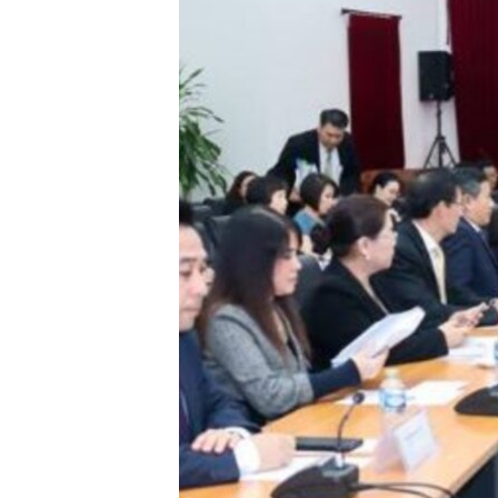
ວິທະຍາສາດ-ເທັກໂນໂລຈີ
ທຸລະກິດ
ພາສາອັງກິດ
ວີດີໂອ
ສຽງ
ລາຍການກະຈາຍສຽງ
ລາຍງານ