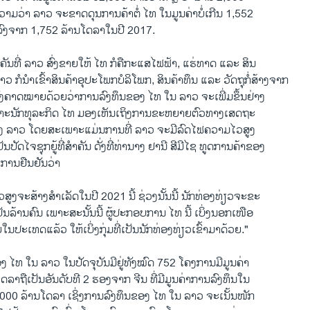
ມວ່າ ລາວ ຈະຂາດດຸນການຄ້າຕໍ່ ໄທ ໃນມູນຄ່າບໍ່ເກີນ 1,552
ດລົງຈາກ 1,752 ລ້ານໂດລາໃນປີ 2017.
ຳຄັນທີ່ ລາວ ສົ່ງຂາຍໃຫ້ ໄທ ກໍຄືກະແສໄຟຟ້າ, ແຮ່ທາດ ແລະ ສິນ
າວ ກໍນຳເຂົ້າສິນຄ້າອຸປະໂພກບໍລິໂພກ, ສິນຄ້າທຶນ ແລະ ວັດຖຸກໍ່ສ້າງຈາກ
ັງຄາດໝາຍດ້ວຍວ່າການລົງທຶນຂອງ ໄທ ໃນ ລາວ ຈະເພີ່ມຂຶ້ນຢ່າງ
ັນ ເພາະນັກທຸລະກິດ ໄທ ມອງເຫັນເຖິງການຂະຫຍາຍຕົວທາງເສດຖະ
ງຂອງ ລາວ ໂດຍສະເພາະແມ່ນການທີ່ ລາວ ຈະມີລົດໄຟຄວາມໄວສູງ
ປັນປັດໄຈຊຸກຍູ້ທີ່ສຳຄັນ ດັ່ງທີ່ທ່ານາງ ຢານີ ສີມີໄຊ ທູດການຄ້າຂອງ
້ການຢືນຢັນວ່າ
ູງຈະສ້າງສຳເລັດໃນປີ 2021 ນີ້ ຊ່ວງນັ້ນນີ້ ນັກທ່ອງທ່ຽວຈະຂະ
ັນລ້ານຄົນ ເພາະສະນັ້ນນີ້ ຜູ້ປະກອບການ ໄທ ນີ້ ເບິ່ງນອກເໜືອ
ໃນປະເທດແລ້ວ ໃຫ້ເບິ່ງກຸ່ມທີ່ເປັນນັກທ່ອງທ່ຽວເຂົ້າມາດ້ວຍ."
 ໄທ ໃນ ລາວ ໃນປັດຈຸບັນມີຢູ່ທັງໝົດ 752 ໂຄງການມີມູນຄ່າ
ລາຖືເປັນອັນດັບທີ 2 ຮອງຈາກ ຈີນ ທີ່ມີມູນຄ່າການລົງທຶນໃນ
,000 ລ້ານໂດລາ ເຊິ່ງການລົງທຶນຂອງ ໄທ ໃນ ລາວ ຈະເນັ້ນໜັກ