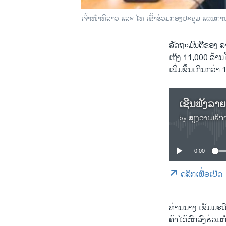
ເຈົ້າໜ້າທີ່ລາວ ແລະ ໄທ ເຂົ້າຮ່ວມກອງປະຊຸມ ແຜນກ
ລັດຖະມົນຕີຂອງ ລາ
ເຖິງ 11,000 ລ້າ
ເພີ່ມຂຶ້ນເກີນກວ່າ
by
ສຽງອາເມຣິກ
0:00
ຄລິກເພື່ອເປີດ
ທ່ານນາງ ເຂັມມະ
ຄ້າໄດ້ຕົກລົງຮ່ວມ