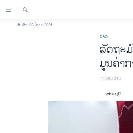
ລິ້ງ
ສຳຫລັບ
ເຂົ້າ
ຄົ້ນຫາ
ວັນເສົາ, 08 ສິງຫາ 2026
ໂຮມເພຈ
ຫາ
ລາວ
ລາວ
ຂ້າມ
ລັດຖະມົ
ຂ້າມ
ອາເມຣິກາ
ຂ້າມ
ການເລືອກຕັ້ງ ປະທານາທີບໍດີ ສະຫະລັດ
ມູນຄ່າ
ໄປ
2024
ຫາ
ຂ່າວ​ຈີນ
ຊອກ
11,09,2018
ຄົ້ນ
ໂລກ
ແຊຣ໌
ເອເຊຍ
ອິດສະຫຼະພາບດ້ານການຂ່າວ
ຊີວິດຊາວລາວ
ຊຸມຊົນຊາວລາວ