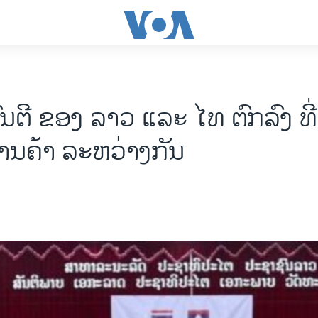
ນຕີ ຂອງ ລາວ ແລະ ໄທ ຕົກລົງ ທີ່
ການຄ້າ ລະຫວ່າງກັນ