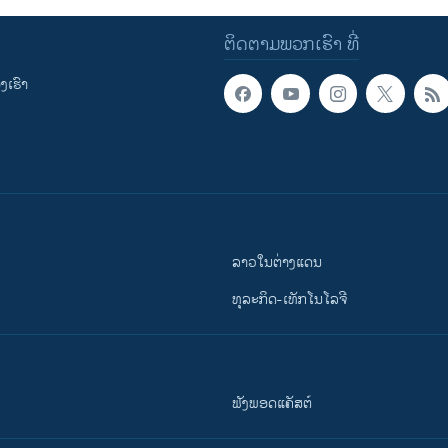
ຕິດຕາມພວກເຮົາ ທີ່
ເຮົາ
ລາວໃນຕ່າງແດນ
ທຸລະກິດ-ເທັກໂນໂລຈີ
ຟັງພອດແຄັສຕ໌