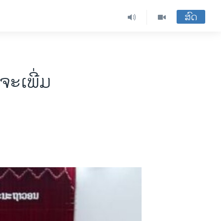
ສົດ
ຈະເພີ່ມ