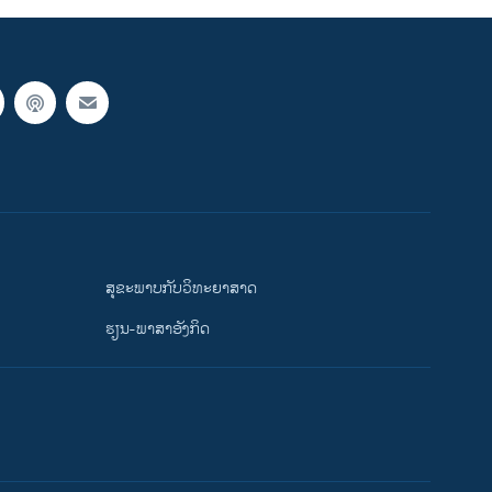
ສຸຂະພາບກັບວິທະຍາສາດ
ຮຽນ-ພາສາອັງກິດ