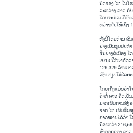
ນິດຂອງ ໄທ ໃນໂອ
ລະຫວ່າງ ລາວ ກັບ 
ໂດຍຈະຮ່ວມມືກັນເຂ
ຫວ່າງກັນໃຫ້ເຖິງ
ທັງນີ້ໂດຍທ່ານ ສົນ
ຢ່າງເປັນຮູບປະທຳ
ຂຶ້ນຢ່າງຕໍ່ເນື່
2018 ນີ້ກໍປາກົດວ
126,329 ລ້ານບາດ 
ເຊັນ ທຽບໃສ່ໄລຍະ
ໂດຍເຖິງແມ່ນວ່າໃນ
ຄ້າຕໍ່ ລາວ ຄິດເປ
ມາດເພີ່ມການສົ່ງອ
ຈາກ ໄທ ເພີ່ມຂຶ້ນ
ຄາດໝາຍໄດ້ວ່າ ໃນ
ນ້ອຍກວ່າ 216,565
ສົ່ງອອກຂອງ ລາວ 