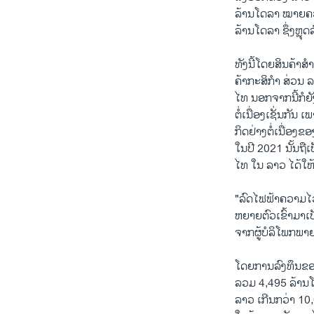
ລ້ານໂດລາ ໝາຍຄວາ
ລ້ານໂດລາ ຊຶ່ງຫຼຸ
ທັງນີ້ໂດຍສິນຄ້າສ
ຄ້າກະສິກຳ ສ່ວນ ລ
ໄທ ນອກຈາກນີ້ກໍຍ
ຕໍ່ເນື່ອງເຊັ່ນກ
ກິດຢ່າງຕໍ່ເນື່ອ
ໃນປີ 2021 ນັ້ນຖືເ
ໄທ ໃນ ລາວ ໄດ້ໃຫ
"ລົດໄຟຟ້າຄວາມໄວສ
ຫຍາຍຕົວເຂົ້າມາເປ
ຈາກຜູ້ບໍລິໂພກພາຍ
ໂດຍການລົງທຶນຂອງ
ລວມ 4,495 ລ້ານໂດ
ລາວ ເກີນກວ່າ 10