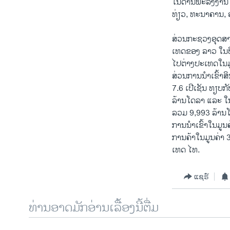
ໃນດ້ານພະລັງງານໄ
ທ່ຽວ, ທະນາຄານ, 
ສ່ວນກະຊວງອຸດສາ
ເທດຂອງ ລາວ ໃນປີ
ໄປຕ່າງປະເທດໃນມູນ
ສ່ວນການນຳເຂົ້າສິ
7.6 ເປີເຊັນ ທຽບກ
ລ້ານໂດລາ ແລະ ໃ
ລວມ 9,993 ລ້ານໂ
ການນຳເຂົ້າໃນມູນຄ
ການຄ້າໃນມູນຄ່າ 
ເທດ ໄທ.
ແຊຣ໌
ທ່ານອາດມັກອ່ານເລື້ອງນີ້ຕື່ມ