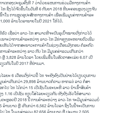
ກາດກອງປະຊຸມຄັ້ງທີ 7 ວ່າດ້ວຍແຜນການຮ່ວມມືທາງການຄ້າ
ໄທ ຊຶ່ງໄດ້ຈັດຂຶ້ນໃນວັນທີ 6 ກັນຍາ 2018 ທີ່ນະຄອນຫຼວງວຽງຈັນ
ົ້າໃນ ການຫຼຸດອຸປະສັກທາງການຄ້າ ເພື່ອເພີ່ມມູນຄ່າການຄ້າລະ
 11,000 ລ້ານໂດລາພາຍໃນປີ 2021 ໃຫ້ໄດ້.
ທິຣັດ ເຊື່ອວ່າ ລາວ-ໄທ ສາມາດທີ່ຈະບັນລຸເປົ້າໝາຍດັ່ງກ່າວໄດ້
 ເພາະວ່າການຄ້າລະຫວ່າງ ລາວ-ໄທ ມີທ່າອຽງຂະຫຍາຍຕົວເພີ່ມ
ອງ ໂດຍເຫັນໄດ້ຈາກສະພາວະການຄ້າໃນຊ່ວງເດືອນມັງກອນ-ກໍລະກົດ
່າການຄ້າລະຫວ່າງ ລາວ ກັບ ໄທ ມີມູນຄຄ່າລວມເກີນກວ່າ
ຫຼື 3,828 ລ້ານໂດລາ ໂດຍເພີ່ມຂຶ້ນໃນອັດຕາສະເລ່ຍ 6.07 ເປີ
ດຽວກັນໃນປີ 2017 ທີ່ຜ່ານມາ.
ໄລຍະ 6 ເດືອນດັ່ງກ່າວນີ້ ໄທ ຈະຍັງຄົງເປັນຝ່າຍໄດ້ປຽບດຸນການ
ັນມູນຄ່າເກີນກວ່າ 29,898 ລ້ານບາດກໍຕາມ ຫາກແຕ່ ລາວ ກໍສາ
ອກໄປ ໄທ ໄດ້ກວ່າ 15 ເປີເຊັນໃນຂະນະທີ່ ລາວ ນຳເຂົ້າສິນຄ້າ
ພຽງ 1.16 ເປີເຊັນ ທຽບໃສ່ໄລຍະດຽວກັນ ທັງຍັງເຮັດໃຫ້ສາມາດ
ຕະຫຼອດປີ 2018 ນີ້ ການຄ້າລະຫວ່າງ ລາວ-ໄທ ຈະມີມູນຄ່າລວມບໍ່
 ລ້ານບາດ ຫຼື ເກີນກວ່າ 6,562 ລ້ານໂດລາ ຊຶ່ງໃນນີ້ຈະເປັນການ
ໄປ ໄທ ໃນມູນຄ່າລວມ 82,656 ລ້ານບາດ ຫຼື ປະມານ 2,505