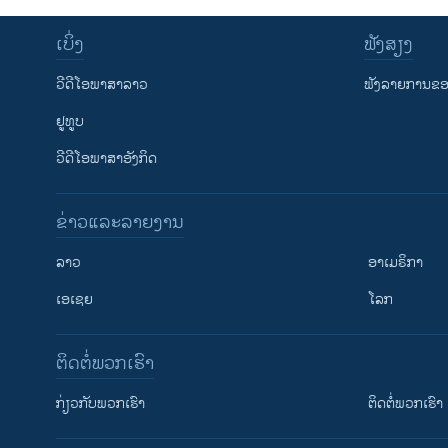
ເບິ່ງ
ຟັງສຽງ
ວີດີໂອພາສາລາວ
ຟັງລາຍການຂອງ
ຢູທູບ
ວີດີໂອພາສາອັງກິດ
ຂ່າວແລະລາຍງານ
ລາວ
ອາເມຣິກາ
ເອເຊຍ
ໂລກ
ຕິດຕໍ່ພວກເຮົາ
ກ່ຽວກັບພວກເຮົາ
ຕິດຕໍ່ພວກເຮົາ