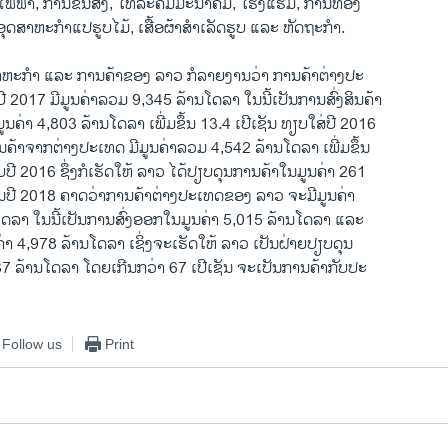
ຟຟ້າ, ການຂົນສົ່ງ, ໂທລະຄົມມະນາຄົມ, ໂຮງແຮມ, ການທ່ອງ
ອຸດສາຫະກຳແປຮູບໄມ້, ເສື້ອຜ້າສຳເລັດຮູບ ແລະ ຫັດຖະກຳ.
ຫະກຳ ແລະ ການຄ້າຂອງ ລາວ ກໍລາຍງານວ່າ ການຄ້າຕ່າງປະ
 2017 ມີມູນຄ່າລວມ 9,345 ລ້ານໂດລາ ໃນນີ້ເປັນການສົ່ງສິນຄ້າ
ຄ່າ 4,803 ລ້ານໂດລາ ເພີ່ມຂຶ້ນ 13.4 ເປີເຊັນ ທຽບໃສ່ປີ 2016
ນຄ້າຈາກຕ່າງປະເທດ ມີມູນຄ່າລວມ 4,542 ລ້ານໂດລາ ເພີ່ມຂຶ້ນ
ັບປີ 2016 ຊຶ່ງກໍເຮັດໃຫ້ ລາວ ໄດ້ປຽບດຸນການຄ້າໃນມູນຄ່າ 261
ນປີ 2018 ຄາດວ່າການຄ້າຕ່າງປະເທດຂອງ ລາວ ຈະມີມູນຄ່າ
ດລາ ໃນນີ້ເປັນການສົ່ງອອກໃນມູນຄ່າ 5,015 ລ້ານໂດລາ ແລະ
່າ 4,978 ລ້ານໂດລາ ເຊິ່ງຈະເຮັດໃຫ້ ລາວ ເປັນຝ່າຍປຽບດຸນ
37 ລ້ານໂດລາ ໂດຍເກີນກວ່າ 67 ເປີເຊັນ ຈະເປັນການຄ້າກັບປະ
Follow us
Print