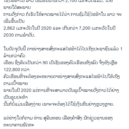
ໃຊ້ໄຟຟ້າໃນ ລາວ ເພີ່ມຂຶ້ນເກີນກວ່າ 2,100 ເມກະວັດແລ້ວ, ໂດຍ
ພາຍໃຕ້ສະພາບ
ການດັ່ງກ່າວ ກໍເຮັດໃຫ້ຄາດໝາຍໄດ້ວ່າ ການຊົມໃຊ້ໄຟຟ້າໃນ ລາວ ຈະ
ເພີ່ມຂຶ້ນເປັນ
2,862 ເມກະວັດໃນປີ 2020 ແລະ ເກີນກວ່າ 7,200 ເມກະວັດໃນປີ
2030 ຕາມລຳດັບ.
ໃນປັດຈຸບັນນີ້ ຕາໜ່າງສາຍສົ່ງກະແສໄຟຟ້າໄດ້ໄປເຖິງປະຊາຊົນແລ້ວ 1
ລ້ານກວ່າຄົວ
ເຮືອນ ຊຶ່ງຄິດເປັນກວ່າ 90 ເປີເຊັນຂອງຄົວເຮືອນທັງໝົດ ຈຶ່ງຍັງເຫຼືອ
122,800 ກວ່າ
ຄົວເຮືອນທີ່ຈະຕ້ອງຂະຫຍາຍຕາໜ່າງສາຍສົ່ງກະແສໄຟຟ້າໄປໃຫ້ເຖິງ
ຕາມເປົ້າໝາຍ
ພາຍໃນປີ 2020 ແຕ່ການທີ່ຈະສາມາດບັນລຸເປົ້າໝາຍດັ່ງກ່າວໄດ້ຢ່າງ
ເປັນຮູບປະທຳ
ນັ້ນກໍບໍ່ແມ່ນເລື່ອງງ່າຍ ເພາະຈະຕ້ອງໄດ້ໃຊ້ເງິນທຶນຢ່າງຫຼວງຫຼາຍ.
ແຕ່ຢ່າງໃດກໍຕາມ ທ່ານ ສຸລິນທອນ ເລືອງຄຳສິງ ນັກຊ່ຽວຊານຂອງ
ທະນາຄານພັດທະ