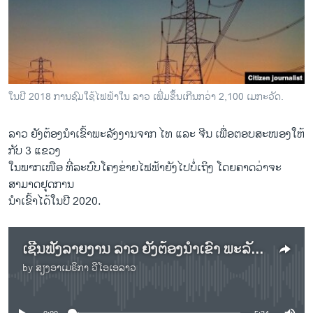
ວິທະຍາສາດ-ເທັກໂນໂລຈີ
ທຸລະກິດ
ພາສາອັງກິດ
ວີດີໂອ
ໃນປີ 2018 ການຊົມໃຊ້ໄຟຟ້າໃນ ລາວ ເພີ່ມຂຶ້ນເກີນກວ່າ 2,100 ເມກະວັດ.
ສຽງ
ລາວ ຍັງຕ້ອງນຳເຂົ້າພະລັງງານຈາກ ໄທ ແລະ ຈີນ ເພື່ອຕອບສະໜອງໃຫ້
ລາຍການກະຈາຍສຽງ
ກັບ 3 ແຂວງ
ຕິດຕາມພວກເຮົາ ທີ່
ລາຍງານ
ໃນພາກເໜືອ ທີ່ລະບົບໂຄງຂ່າຍໄຟຟ້າຍັງໄປບໍ່ເຖິງ ໂດຍຄາດວ່າຈະ
ສາມາດຢຸດການ
ນຳເຂົ້າໄດ້ໃນປີ 2020.
ພາສາຕ່າງໆ
ເຊີນຟັງລາຍງານ ລາວ ຍັງຕ້ອງນຳເຂົ້າ ພະລັງງານຈາກ ໄທ ແລະ ຈີນ ເພື່ອຕອບສະໜອງ ໃຫ້ກັບ 3 ແຂວງໃນພາກເໜືອ
by
ສຽງອາເມຣິກາ ວີໂອເອລາວ
No media source currently available