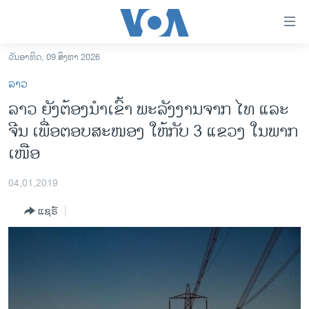
ລິ້ງ
ສຳຫລັບ
ເຂົ້າ
ວັນອາທິດ, 09 ສິງຫາ 2026
ຫາ
ໂຮມເພຈ
ລາວ
ຂ້າມ
ລາວ
ລາວ ຍັງຕ້ອງນຳເຂົ້າ ພະລັງງານຈາກ ໄທ ແລະ
ຂ້າມ
ອາເມຣິກາ
ຈີນ ເພື່ອຕອບສະໜອງ ໃຫ້ກັບ 3 ແຂວງ ໃນພາກ
ຂ້າມ
ໄປ
ການເລືອກຕັ້ງ ປະທານາທີບໍດີ ສະຫະລັດ 2024
ເໜືອ
ຫາ
ຂ່າວ​ຈີນ
ຊອກ
04,01,2019
ຄົ້ນ
ໂລກ
ແຊຣ໌
ເອເຊຍ
ອິດສະຫຼະພາບດ້ານການຂ່າວ
ຊີວິດຊາວລາວ
ຊຸມຊົນຊາວລາວ