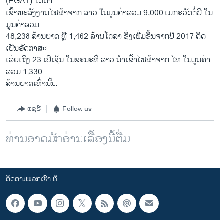
(EGAT) ໄດ້ນຳ
ເຂົ້າພະລັງງານໄຟຟ້າຈາກ ລາວ ໃນມູນຄ່າລວມ 9,000 ເມກະວັດຕໍ່ປີ ໃນ
ມູນຄ່າລວມ
48,238 ລ້ານບາດ ຫຼື 1,462 ລ້ານໂດລາ ຊຶ່ງເພີ່ມຂຶ້ນຈາກປີ 2017 ຄິດ
ເປັນອັດຕາສະ
ເລ່ຍເຖິງ 23 ເປີເຊັນ ໃນຂະນະທີ່ ລາວ ນຳເຂົ້າໄຟຟ້າຈາກ ໄທ ໃນມູນຄ່າ
ລວມ 1,330
ລ້ານບາດເທົ່ານັ້ນ.
ແຊຣ໌
Follow us
ທ່ານອາດມັກອ່ານເລື້ອງນີ້ຕື່ມ
ຕິດຕາມພວກເຮົາ ທີ່