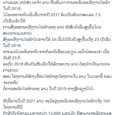
ນາເອເຊຍ (ADB) ປະຈຳ ລາວ ຢືນຢັນວ່າ ການຜະລິດພະລັງງານໄຟຟ້າ
ໃນປີ 2018
ໄດ້ຂະຫຍາຍຕົວເພີ່ມຂຶ້ນຈາກປີ 2017 ຄິດເປັນອັດຕາສະເລ່ຍ 7.5
ເປີເຊັນເຮັດໃຫ້
ການສົ່ງອອກພະລັງງານໄຟຟ້າຂອງ ລາວ ຍັງສືບຕໍ່ເພີ່ມສູງຂຶ້ນໂດຍ
ສະເພາະແມ່ນການ
ສົ່ງພະລັງງານໄຟຟ້າໄປຂາຍໃຫ້ ໄທ ນັ້ນໄດ້ປັບຕົວສູງຂຶ້ນເຖິງ 23 ເປີເຊັນ
ໃນປີ 2018,
ຫາກແຕ່ດ້ວຍຜົນກະທົບຈາກກໍລະນີເຂື່ອນເຊປຽນ-ເຊນໍ້ານ້ອຍແຕກ ເມື່ອ
ວັນທີ 23 ກໍ
ລະກົດ 2018 ອັນເປັນຜົນເຮັດໃຫ້ລັດຖະບານ ລາວ ຕ້ອງດຳເນີນມາດຕະ
ການກວດ
ສອບ ໂຄງການກໍ່ສ້າງເຂື່ອນໄຟຟ້າທຸກໂຄງການໃນ ລາວ ໃນເວລານີ້ ຍ່ອມ
ຈະກະທົບ
ຕໍ່ການຜະລິດໄຟຟ້າຂອງ ລາວ ໃນປີ 2019 ຢ່າງຫຼີກລ່ຽງບໍ່ໄດ້.
ທັງນີ້ພາຍໃນປີ 2021 ລາວ ຈະມີແຫຼ່ງຜະລິດພະລັງງານໄຟຟ້າເຖິງ 100
ໂຄງການທີ່ມີ
ກຳລັງຕິດຕ້ອງລວມຫຼາຍກວ່າ 13,000 ເມກະວັດ ທີ່ສາມາດຜະລິດກະແສ