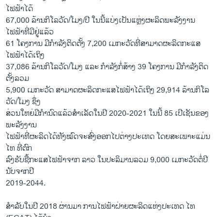
ໄຟຟ້າໄດ້
67,000 ລ້ານກິໂລວັດ/ໂມງ/ປີ ໃນນີ້ແບ່ງເປັນແຫຼ່ງຜະລິດພະລັງງານ
ໄຟຟ້າທີ່ມີຢູ່ແລ້ວ
61 ໂຄງການ ມີກຳລັງຕິດຕັ້ງ 7,200 ເມກະວັດທີ່ສາມາດຜະລິດກະແສ
ໄຟຟ້າໄດ້ເຖິງ
37,086 ລ້ານກິໂລວັດ/ໂມງ ແລະ ກຳລັງກໍ່ສ້າງ 39 ໂຄງການ ມີກຳລັງຕິດ
ຕັ້ງລວມ
5,900 ເມກະວັດ ສາມາດຜະລິດກະແສໄຟຟ້າໄດ້ເຖິງ 29,914 ລ້ານກິໂລ
ວັດ/ໂມງ ຊຶ່ງ
ສ່ວນໃຫຍ່ມີກຳນົດແລ້ວສຳເລັດໃນປີ 2020-2021 ໃນນີ້ 85 ເປີເຊັນຂອງ
ພະລັງງານ
ໄຟຟ້າທີ່ຜະລິດໄດ້ທັງໝົດຈະສົ່ງອອກໄປຕ່າງປະເທດ ໂດຍສະເພາະແມ່ນ
ໄທ ທີ່ຕົກ
ລົງຮັບຊື້ກະແສໄຟຟ້າຈາກ ລາວ ໃນປະລິມານລວມ 9,000 ເມກະວັດຕໍ່ປີ
ນັບຈາກປີ
2019-2044.
ສຳລັບໃນປີ 2018 ຜ່ານມາ ການໄຟຟ້າຝ່າຍຜະລິດແຫ່ງປະເທດ ໄທ