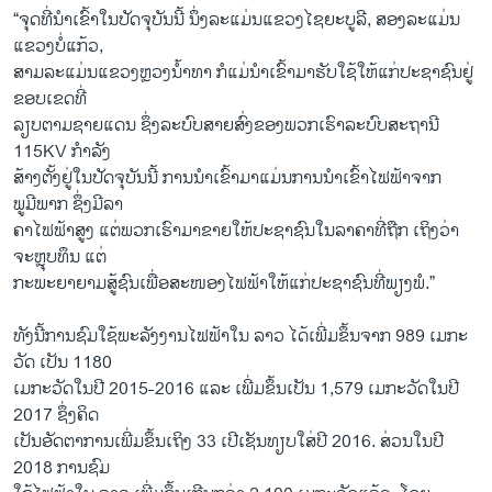
“ຈຸດທີ່ນຳເຂົ້າໃນປັດຈຸບັນນີ້ ນຶ່ງລະແມ່ນແຂວງໄຊຍະບູລີ, ສອງລະແມ່ນ
ແຂວງບໍ່ແກ້ວ,
ສາມລະແມ່ນແຂວງຫຼວງນໍ້າທາ ກໍແມ່ນຳເຂົ້າມາຮັບໃຊ້ໃຫ້ແກ່ປະຊາຊົນຢູ່
ຂອບເຂດທີ່
ລຽບຕາມຊາຍແດນ ຊຶ່ງລະບົບສາຍສົ່ງຂອງພວກເຮົາລະບົບສະຖານີ
115KV ກຳລັງ
ສ້າງຕັ້ງຢູ່ໃນປັດຈຸບັນນີ້ ການນຳເຂົ້າມາແມ່ນການນຳເຂົ້າໄຟຟ້າຈາກ
ພູມີພາກ ຊຶ່ງມີລາ
ຄາໄຟຟ້າສູງ ແຕ່ພວກເຮົາມາຂາຍໃຫ້ປະຊາຊົນໃນລາຄາທີ່ຖືກ ເຖິງວ່າ
ຈະຫຼຸບທຶນ ແຕ່
ກະພະຍາຍາມສູ້ຊົນເພື່ອສະໜອງໄຟຟ້າໃຫ້ແກ່ປະຊາຊົນທີ່ພຽງພໍ.”
ທັງນີ້ການຊົມໃຊ້ພະລັງງານໄຟຟ້າໃນ ລາວ ໄດ້ເພີ່ມຂຶ້ນຈາກ 989 ເມກະ
ວັດ ເປັນ 1180
ເມກະວັດໃນປີ 2015-2016 ແລະ ເພີ່ມຂຶ້ນເປັນ 1,579 ເມກະວັດໃນປີ
2017 ຊຶ່ງຄິດ
ເປັນອັດຕາການເພີ່ມຂຶ້ນເຖິງ 33 ເປີເຊັນທຽບໃສ່ປີ 2016. ສ່ວນໃນປີ
2018 ການຊົມ