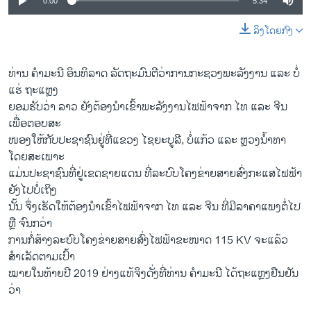
0:00
5:34
ລິງໂດຍກົງ
ທ່ານ ຄຳມະນີ ອິນທິລາດ ລັດຖະມົນຕີວ່າການກະຊວງພະລັງງານ ແລະ ບໍ່
ແຮ່ ຖະແຫຼງ
ຍອມຮັບວ່າ ລາວ ຍັງຕ້ອງນຳເຂົ້າພະລັງງານໄຟຟ້າຈາກ ໄທ ແລະ ຈີນ
ເພື່ອຕອບສະ
ໜອງໃຫ້ກັບປະຊາຊົນຢູ່ທີ່ແຂວງ ໄຊຍະບູລີ, ບໍ່ແກ້ວ ແລະ ຫຼວງນໍ້າທາ
ໂດຍສະເພາະ
ແມ່ນປະຊາຊົນທີ່ຢູ່ເຂດຊາຍແດນ ທີ່ລະບົບໂຄງຂ່າຍສາຍສົ່ງກະແສໄຟຟ້າ
ຍັງໄປບໍ່ເຖິງ
ນັ້ນ ຈຶ່ງເຮັດໃຫ້ຕ້ອງນຳເຂົ້າໄຟຟ້າຈາກ ໄທ ແລະ ຈີນ ທີ່ມີລາຄາແພງຕໍ່ໄປ
ຫຼື ຈົນກວ່າ
ການກໍ່ສ້າງລະບົບໂຄງຂ່າຍສາຍສົ່ງໄຟຟ້າຂະໜາດ 115 KV ຈະແລ້ວ
ສຳເລັດຕາມເປົ້າ
ໝາຍໃນທ້າຍປີ 2019 ຢ່າງແທ້ຈິງດັ່ງທີ່ທ່ານ ຄຳມະນີ ໄດ້ຖະແຫຼງຢືນຢັນ
ວ່າ