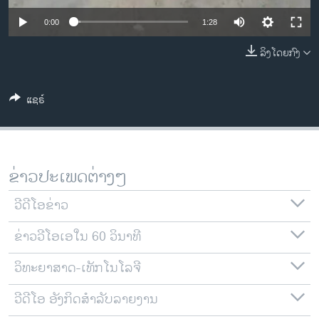
ວິທະຍາສາດ-ເທັກໂນໂລຈີ
0:00
1:28
ທຸລະກິດ
ລິງໂດຍກົງ
ພາສາອັງກິດ
ວີດີໂອ
ແຊຣ໌
ສຽງ
ລາຍການກະຈາຍສຽງ
ຕິດຕາມພວກເຮົາ ທີ່
ລາຍງານ
ຂ່າວປະເພດຕ່າງໆ
ວີດີໂອຂ່າວ
ພາສາຕ່າງໆ
ຂ່າວວີໂອເອໃນ 60 ວິນາທີ
ວິທະຍາສາດ-ເທັກໂນໂລຈີ
ວີດີໂອ ອັງກິດສຳລັບລາຍງານ