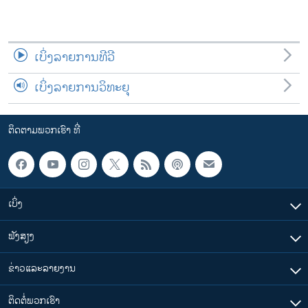
ເບິ່ງລາຍການທີວີ
ເບິ່ງລາຍການວິທະຍຸ
ຕິດຕາມພວກເຮົາ ທີ່
ເບິ່ງ
ຟັງສຽງ
ຂ່າວແລະລາຍງານ
ຕິດຕໍ່ພວກເຮົາ