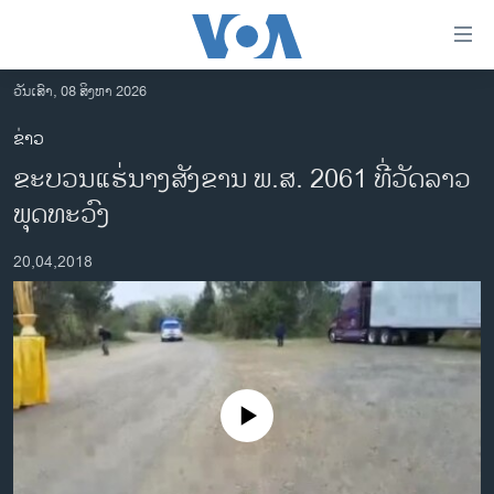
ລິ້ງ
ສຳຫລັບ
ເຂົ້າ
ວັນເສົາ, 08 ສິງຫາ 2026
ຫາ
ໂຮມເພຈ
ຂ່າວ
ຂ້າມ
ລາວ
ຂະບວນແຮ່ນາງສັງຂານ ພ.ສ. 2061 ທີ່ວັດລາວ
ຂ້າມ
ອາເມຣິກາ
ຂ້າມ
ພຸດທະວົງ
ໄປ
ການເລືອກຕັ້ງ ປະທານາທີບໍດີ ສະຫະລັດ 2024
ຫາ
20,04,2018
ຂ່າວ​ຈີນ
ຊອກ
ຄົ້ນ
ໂລກ
ເອເຊຍ
ອິດສະຫຼະພາບດ້ານການຂ່າວ
No media source currently available
ຊີວິດຊາວລາວ
ຊຸມຊົນຊາວລາວ