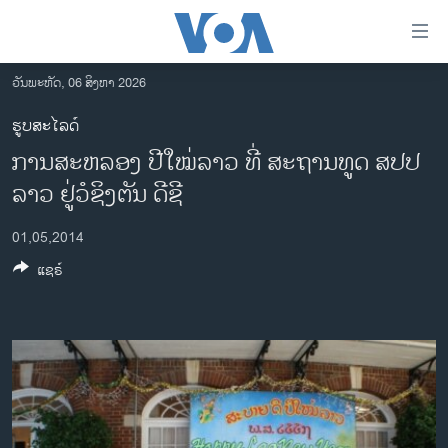
ລິ້ງ
ສຳຫລັບ
ເຂົ້າ
ວັນພະຫັດ, 06 ສິງຫາ 2026
ຫາ
ໂຮມເພຈ
ຮູບສະໄລດ໌
ຂ້າມ
ລາວ
ການສະຫລອງ ປີໃໝ່ລາວ ທີ່ ສະຖານທູດ ສປປ
ຂ້າມ
ອາເມຣິກາ
ຂ້າມ
ລາວ ຢູ່ວໍຊິງຕັນ ດີຊີ
ໄປ
ການເລືອກຕັ້ງ ປະທານາທີບໍດີ ສະຫະລັດ 2024
ຫາ
01,05,2014
ຂ່າວ​ຈີນ
ຊອກ
ແຊຣ໌
ຄົ້ນ
ໂລກ
ເອເຊຍ
ອິດສະຫຼະພາບດ້ານການຂ່າວ
ຊີວິດຊາວລາວ
ຊຸມຊົນຊາວລາວ