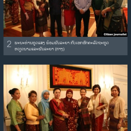
2
ພະນະທ່ານທູດແສງ ພ້ອມພັນລະຍາ ກັບເອກອັກຄະລັດຖະທູດ
ຫວຽດນາມແລະພັນລະຍາ (ກາງ)