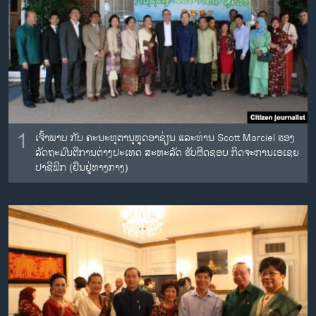
ວິທະຍາສາດ-ເທັກໂນໂລຈີ
ທຸລະກິດ
ພາສາອັງກິດ
ວີດີໂອ
ສຽງ
1
ເຈົ້າພາບ ກັບ ຄະນະທຸຕານຸທູດອາຊ່ຽນ ແລະທ່ານ Scott Marciel ຮອງ
ລາຍການກະຈາຍສຽງ
ຕິດຕາມພວກເຮົາ ທີ່
ລັດຖະມົນຕີການຕ່າງປະເທດ ສະຫະລັດ ຮັບຜີດຊອບ ກິດຈະການເອເຊຍ
ລາຍງານ
ປາຊີຟິກ (ຢືນຢູ່ທາງກາງ)
ພາສາຕ່າງໆ