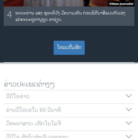
4
ພະນະທ່ານ ແສງ ສຸຂະທິວົງ ມີຄວາມເຫັນ ກ່ອນພິທີບາສີແບບກັນເອງ
ແກ່ຄະນະທູຕານຸທູດ ອາຊ່ຽນ.
ໂຫລດຕື່ມອີກ
ຂ່າວປະເພດຕ່າງໆ
ວີດີໂອຂ່າວ
ຂ່າວວີໂອເອໃນ 60 ວິນາທີ
ວິທະຍາສາດ-ເທັກໂນໂລຈີ
ວີດີໂອ ອັງກິດສຳລັບລາຍງານ