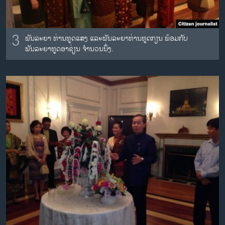
3
ພັນລະຍາ ທ່ານທູດແສງ ແລະພັນລະຍາທ່ານທູດກຽນ ພ້ອມກັບ
ພັນລະຍາທູດອາຊ່ຽນ ຈຳນວນນຶ່ງ.