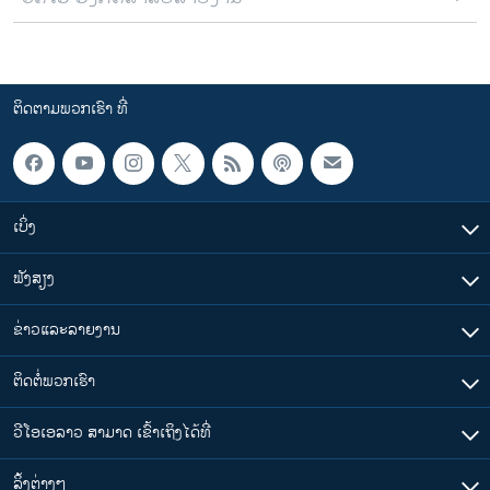
ຕິດຕາມພວກເຮົາ ທີ່
ເບິ່ງ
ຟັງສຽງ
ຂ່າວແລະລາຍງານ
ຕິດຕໍ່ພວກເຮົາ
ວີໂອເອລາວ ສາມາດ ເຂົ້າເຖິງໄດ້ທີ່
​ລິ້ງ​ຕ່າງໆ