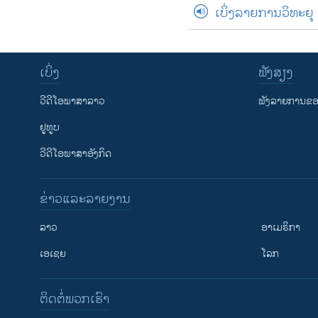
ເບິ່ງລາຍການວິທະຍຸ
ເບິ່ງ
ຟັງສຽງ
ວີດີໂອພາສາລາວ
ຟັງລາຍການຂອງ
ຢູທູບ
ວີດີໂອພາສາອັງກິດ
ຂ່າວແລະລາຍງານ
ລາວ
ອາເມຣິກາ
ເອເຊຍ
ໂລກ
ຕິດຕໍ່ພວກເຮົາ