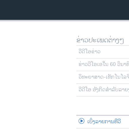
ວິທະຍາສາດ-ເທັກໂນໂລຈີ
ທຸລະກິດ
ພາສາອັງກິດ
ວີດີໂອ
ຂ່າວປະເພດຕ່າງໆ
ສຽງ
ວີດີໂອຂ່າວ
ລາຍການກະຈາຍສຽງ
ຂ່າວວີໂອເອໃນ 60 ວິນາທ
ລາຍງານ
ວິທະຍາສາດ-ເທັກໂນໂລຈ
ວີດີໂອ ອັງກິດສຳລັບລາ
ເບິ່ງລາຍການທີວີ