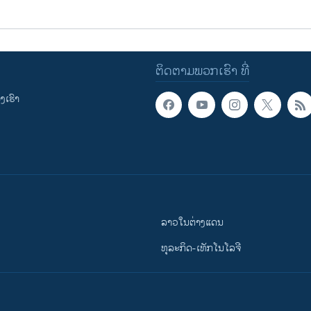
ຕິດຕາມພວກເຮົາ ທີ່
ເຮົາ
ລາວໃນຕ່າງແດນ
ທຸລະກິດ-ເທັກໂນໂລຈີ