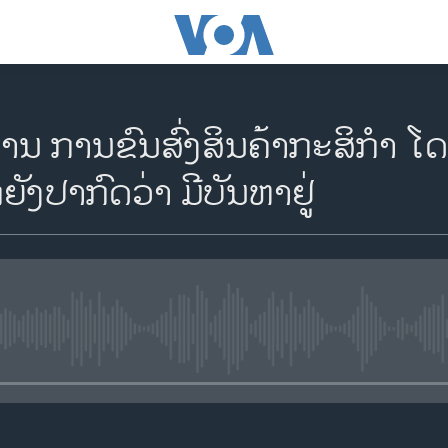
ານ ການຂົນສົ່ງສິນຄ້າກະສິກໍາ ໂດ
ໍຍັງປາກົດວ່າ ມີບັນຫາຢູ່
No media source currently availa