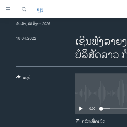
ລິ້ງ
ສຽງ
ສຳຫລັບ
ເຂົ້າ
ຄົ້ນຫາ
ວັນເສົາ, 08 ສິງຫາ 2026
ໂຮມເພຈ
ຫາ
ລາວ
ເຊີນຟັງລາຍງ
18,04,2022
ຂ້າມ
ຂ້າມ
ອາເມຣິກາ
ບໍລິສັດລາວ ກ
ຂ້າມ
ການເລືອກຕັ້ງ ປະທານາທີບໍດີ ສະຫະລັດ
ໄປ
2024
ຫາ
ຂ່າວ​ຈີນ
ຊອກ
ແຊຣ໌
ຄົ້ນ
ໂລກ
ເອເຊຍ
ອິດສະຫຼະພາບດ້ານການຂ່າວ
0:00
ຊີວິດຊາວລາວ
ຄລິກເພື່ອເປີດ
ຊຸມຊົນຊາວລາວ