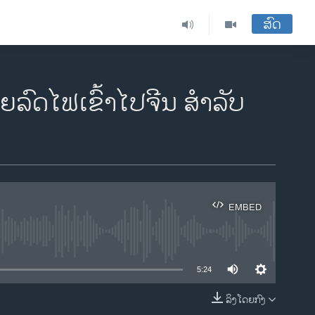
ສົດ
ຍລົດໄຟເຂົ້າໄປຈີນ ສໍາລັບ
EMBED
ble
5:24
ລິງໂດຍກົງ
EMBED