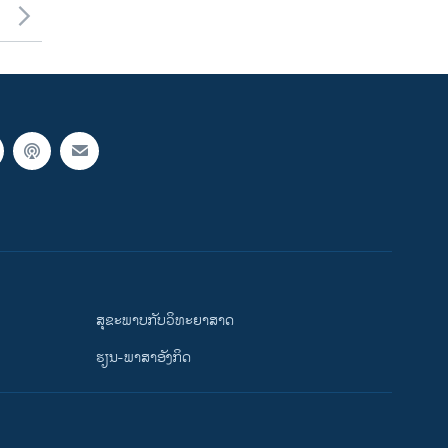
ສຸຂະພາບກັບວິທະຍາສາດ
ຮຽນ-ພາສາອັງກິດ