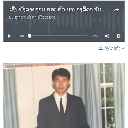
ເຊີນຟັງລາຍງານ ຄອບຄົວ ຍານາງສີດາ ຈັນສົມບັດ ຢູ່​ເມືອງສປຣິງຟີລ ລັດເວີຈີເນຍ ມີຈິດໃຈໃສສັດທາສາສະໜາພຸດ ຈຶ່ງໄດ້ອຸທິດຊັບສິນແລະເວລສ່ວນຕົວ ສ້າງສາວັດລາວ
by
ສຽງອາເມຣິກາ ວີໂອເອລາວ
No media source currently available
0:00
7:51
ລິງໂດຍກົງ