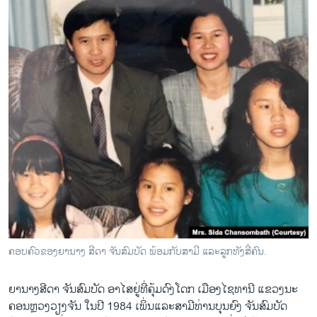
ຄອບຄົວຂອງຍານາງ ສີດາ ຈັນສົມບັດ ພ້ອມກັບສາມີ ແລະລູກທັງສີ່ຄົນ.
ຍານາງສີດາ ຈັນສົມບັດ ອາໄສຢູ່ທີ່ຄຸ້ມດົງໂດກ ເມືອງໄຊທານີ ແຂວງນະ
ຄອນຫຼວງວຽງຈັນ ໃນປີ 1984 ເພິ່ນແລະສາມີທ່ານບຸນຍົງ ຈັນສົມບັດ