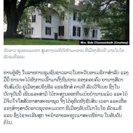
ວິທະຍາສາດ-ເທັກໂນໂລຈີ
ທຸລະກິດ
ພາສາອັງກິດ
ວີດີໂອ
ສຽງ
ວັດລາວ ພຸດທະເມດຕາ ສູນກາງປະຕິບັດກຳມະຖານ ທີ່ເມືອງອັບເປີ ມາຣໂບໂຣ
ລັດແມຣີແລນ.
ລາຍການກະຈາຍສຽງ
ຕິດຕາມພວກເຮົາ ທີ່
ລາຍງານ
ທ່ານຜູ້ຟັງ ໃນລາຍການຊຸມຊົນຊາວລາວໃນທະວີບອາເມຣິກາສຳລັບ ແລງ
ມື້ນີ້ ທ່ານຈະໄດ້ຟັງການເຂົ້າມາຕັ້ງຖິ່ນຖານ ຂອງຄອບຄົວ ຍານາງສີດາ
ຈັນສົມບັດ ຢູ່​ເມືອງສປຣິງຟີລ ແຟແຟັກສ໌ ຄາວຕີ ລັດເວີຈີເນຍ ຊຶ່ງໃນ
ພາສາຕ່າງໆ
ປັດຈຸບັນນີ້ ເພິ່ນແລະສາມີ ໄດ້ກະສຽນອອກກິນເບ້ຍບຳນານແລ້ວ ແລະໄດ້
ມີຈິດໃຈໃສສັດທາສາສະໜາພຸດ ຈຶ່ງໄດ້ອຸທິດທັງຊັບສິນ ເວລາ ແລະເຫື່ອ
ແຮງສ້າງສາວັດລາວພຸດທະເມດຕາ ທີ່ເມືອງອັບເປີມາໂບໂຣ ລັດແມຣີ
ແລນ ຊຶ່ງໄຊຈະເລີນສຸກ ຈະນຳລາຍລະອຽດມາສະເໜີທ່ານ ໃນອັນດັບ
ຕໍ່ໄປ.