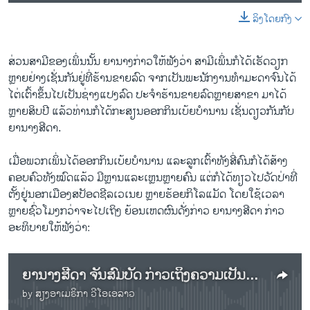
ລິງໂດຍກົງ
ສ່ວນສາມີຂອງເພິ່ນນັ້ນ ຍານາງກ່າວໃຫ້ຟັງວ່າ ສາມີເພິ່ນກໍໄດ້ເຮັດວຽກ
ຫຼາຍຢ່າງເຊັ່ນກັນຢູ່ທີ່ຮ້ານຂາຍລົດ ຈາກເປັນພະນັກງານທຳມະດາຈົນໄດ້
ໄຕ່ເຕົ້າຂຶ້ນໄປເປັນຊ່າງແປງລົດ ປະຈຳຮ້ານຂາຍລົດຫຼາຍສາຂາ ມາໄດ້
ຫຼາຍສິບປີ ແລ້ວທ່ານກໍໄດ້ກະສຽນອອກກິນເບ້ຍບຳນານ ເຊັ່ນດຽວກັນກັບ
ຍານາງສີດາ.
ເມື່ອພວກເພິ່ນໄດ້ອອກກິນເບ້ຍບຳນານ ແລະລູກເຕົ້າທັງສີ່ຄົນກໍໄດ້ສ້າງ
ຄອບຄົວທັງໝົດແລ້ວ ມີຫຼານແລະເຫຼນຫຼາຍຄົນ ແຕ່ກໍໄດ້ທຽວໄປວັດປ່າທີ່
ຕັ້ງຢູ່ນອກເມືອງສປັອດຊີລເວເນຍ ຫຼາຍຮ້ອຍກິໂລແມັດ ໂດຍໃຊ້ເວລາ
ຫຼາຍຊົ່ວໂມງກວ່າຈະໄປເຖິງ ຍ້ອນເຫດຜົນດັ່ງກ່າວ ຍານາງສີດາ ກ່າວ
ອະທິບາຍໃຫ້ຟັງວ່າ:
ຍານາງສີດາ ຈັນສົມບັດ ກ່າວເຖິງຄວາມເປັນມາຂອງວັດລາວພຸດທະເມດຕາ
by
ສຽງອາເມຣິກາ ວີໂອເອລາວ
No media source currently available