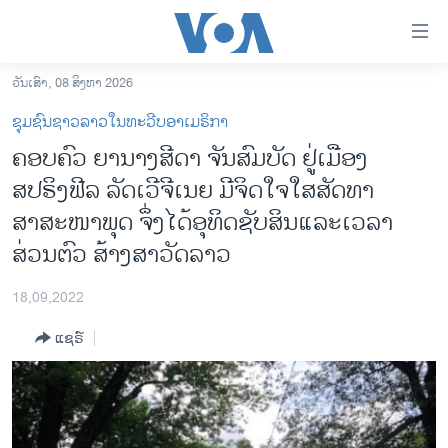
ລິ້ງ
ສຳຫລັບ
ເຂົ້າ
ວັນເສົາ, 08 ສິງຫາ 2026
ຫາ
ໂຮມເພຈ
ຊຸມຊົນຊາວລາວໃນທະວີບອາເມຣິກາ
ຂ້າມ
ລາວ
ຄອບຄົວ ຍານາງສີດາ ຈັນສົມບັດ ຢູ່​ເມືອງ
ຂ້າມ
ອາເມຣິກາ
ສປຣິງຟີລ ລັດເວີຈີເນຍ ມີຈິດໃຈໃສສັດທາ
ຂ້າມ
ໄປ
ການເລືອກຕັ້ງ ປະທານາທີບໍດີ ສະຫະລັດ 2024
ສາສະໜາພຸດ ຈຶ່ງໄດ້ອຸທິດຊັບສິນແລະເວລາ
ຫາ
ສ່ວນຕົວ ສ້າງສາວັດລາວ
ຂ່າວ​ຈີນ
ຊອກ
ຄົ້ນ
ໂລກ
18,09,2022
ເອເຊຍ
ແຊຣ໌
ອິດສະຫຼະພາບດ້ານການຂ່າວ
ຊີວິດຊາວລາວ
ຊຸມຊົນຊາວລາວ