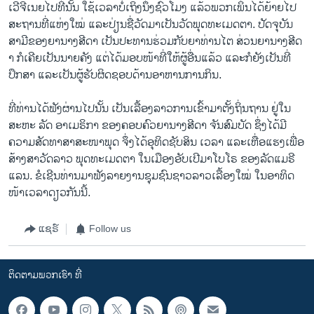
ເວີຈີເນຍໄປທີ່ນັ້ນ ໃຊ້ເວລາບໍ່ເຖິງນຶ່ງຊົ່ວໂມງ ແລ້ວພວກເພິ່ນໄດ້ຍ້າຍໄປ
ສະຖານທີ່ແຫ່ງໃໝ່ ແລະປ່ຽນຊື່ວັດມາເປັນວັດພຸດທະເມດຕາ. ປັດຈຸບັນ
ສາມີຂອງຍານາງສີດາ ເປັນປະທານຮ່ວມກັບຍາທ່ານໄຕ ສ່ວນຍານາງສີດ
າ ກໍເຄີຍເປັນນາຍຄັງ ແຕ່ໄດ້ມອບໜ້າທີ່ໃຫ້ຜູ້ອື່ນແລ້ວ ແລະກໍຍັງເປັນທີ່
ປຶກສາ ແລະເປັນຜູ້ຮັບຜິດຊອບດ້ານອາຫານການກິນ.
ທີ່ທ່ານໄດ້ຟັງຜ່ານໄປນັ້ນ ເປັນເລື້ອງລາວການເຂົ້າມາຕັ້ງຖິ່ນຖານ ຢູ່ໃນ
ສະຫະ ລັດ ອາເມຣິກາ ຂອງຄອບຄົວຍານາງສີດາ ຈັນສົມບັດ ຊຶ່ງໄດ້ມີ
ຄວາມສັດທາສາສະໜາພຸດ ຈຶ່ງໄດ້ອຸທິດຊັບສິນ ເວລາ ແລະເຫື່ອແຮງເພື່ອ
ສ້າງສາວັດລາວ ພຸດທະເມດຕາ ໃນເມືອງອັບເປີມາໂບໂຣ ຂອງລັດແມຣີ
ແລນ. ຂໍເຊີນທ່ານມາຟັງລາຍງານຊຸມຊົນຊາວລາວເລື້ອງໃໝ່ ໃນອາທິດ
ໜ້າເວລາດຽວກັນນີ້.
ແຊຣ໌
Follow us
ຕິດຕາມພວກເຮົາ ທີ່