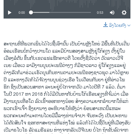
0:00
0:53
ລິງໂດຍກົງ
ສະຖານທີ່ທີ່ພວກເພິ່ນໄດ້ໄປຊື້ເອົານັ້ນ ເປັນບ້ານຫຼັງໃຫຍ່ ມີພື້ນທີ່ເປັນເດີ່ນ
ອ້ອມເຮືອນບໍ່ກວ້າງປານໃດ ແລະມີບ້ານສອງສາມຫຼັງຢູ່ໃກ້ຄຽງ ຕັ້ງຢູ່ໃນ
ເມືອງລໍຕັນ ຂຶ້ນກັບເຂດແຟແຟັກຄາວຕີ ໂດຍຕັ້ງຊື່ວັດວ່າ ວັດລາວເວີຈີ
ເນຍ ເມື່ອເວ ລາມີງານບຸນປະເພນີຕ່າງໆ ກໍມີຊາວລາວ ຢູ່ໃກ້ຄຽງແລະຢູ່
ຕ່າງລັດກໍມາຮ່ວມເຮັດບຸນກິນທານຕາມປະເພນີຂອງຊາວພຸດ ມາໄດ້ຫຼາຍ
ປີ ແລະທາງວັດກໍໄດ້ຈັດງານບຸນຊ່ວງເຮືອ ໃນເດືອນກັນຍາ ຢູ່ທີ່ອ່າວໂພ
ຮິກ ຊຶ່ງເປັນສວນສາທາ ລະນະຢູ່ບໍ່ໄກຈາກວັດ ມາໄດປີທີ 7 ແລ້ວ. ຕໍ່ມາ
ໃນປີ 2017 ຫາ 2018 ກໍໄດ້ມີບັນຫາກັບບ້ານໃກ້ເຮືອນຄຽງທີ່ຈົ່ມວ່າ ເມື່ອ
ມີງານບຸນເທື່ອໃດ ລົດເຂົ້າອອກທາງນ້ອຍ ສ້າງຄວາມຍາກລຳບາກໃຫ້ແກ່
ພວກເຂົາເຈົ້າ ຊຶ່ງຍານາງ ອະທິບາຍໃຫ້ຟັງວ່າ ຍ້ອນສາເຫດນີ້ແຫລະ
ພວກຄະນະກຳມະການໂດຍມີມື້ລາງທ່ານຈຳປາ ຈັນທະວົງ ເປັນປະທານ
ໄດ້ຕັດສິນໃຈ ຊອກຫາສະຖານທີ່ແຫ່ງໃໝ່ ແລ້ວກໍໄດ້ໄປຊື້ດິນຢູ່ທີ່ເມືອງອັບ
ເປີມາຣໂບໂຣ ລັດແມຣີແລນ ຫ່າງຈາກລັດເວີຈີເນຍ ບໍ່ໄກ ຖ້າຂັບລົດຈາກ