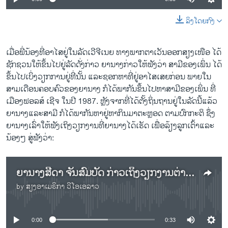
ລິງໂດຍກົງ
ເມື່ອພີ່ນ້ອງທີ່ອາໄສຢູ່ໃນລັດເວີຈີເນຍ ທາງພາກຕາເວັນອອກສຽງເໜືອ ໄດ້
ຊັກຊວນໃຫ້ຂຶ້ນໄປຢູ່ລັດດັ່ງກ່າວ ຍານາງກ່າວໃຫ້ຟັງວ່າ ສາມີຂອງເພິ່ນ ໄດ້
ຂຶ້ນໄປເບິ່ງວຽກການຢູ່ທີ່ນັ້ນ ແລະຊອກຫາທີ່ຢູ່ອາໄສເສຍກ່ອນ ພາຍໃນ
ສາມເດືອນຄອບຄົວຂອງຍານາງ ກໍໄດ້ພາກັນຂຶ້ນໄປຫາສາມີຂອງເພິ່ນ ທີ່
ເມືອງຟອລສ໌ ເຊີຈ ໃນປີ 1987. ຫຼັງຈາກທີ່ໄດ້ຕັ້ງຖິ່ນຖານຢູ່ໃນລັດນີ້ແລ້ວ
ຍານາງແລະສາມີ ກໍໄດ້ພາກັນຫາຢູ່ຫາກິນມາຕະຫຼອດ ຕາມປົກກະຕິ ຊຶ່ງ
ຍານາງເລົ່າໃຫ້ຟັງເຖິງວຽກງານທີ່ຍານາງໄດ້ເຮັດ ເພື່ອລ້ຽງລູກເຕົ້າແລະ
ນ້ອງໆ ສູ່ຟັງວ່າ:
ຍານາງສີດາ ຈັນສົມບັດ ກ່າວເຖິງວຽກງານຕ່າງໆທີ່ຕົນໄດ້ເຮັດ
by
ສຽງອາເມຣິກາ ວີໂອເອລາວ
No media source currently available
0:00
0:33