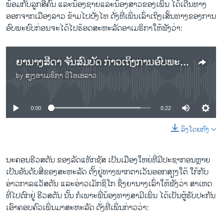
ພ້ອມກັບລູກສີ່ຄົນ ແລະນ້ອງຊາຍແລະນ້ອງສາວຂອງເພິ່ນ ໄດ້ເດີນທາງ
ອອກຈາກເມືອງລາວ ຂ້າມໄປຝັ່ງໄທ ດັ່ງທີ່ເພິ່ນເລົ່າເຖິງເສັ້ນທາງຂອງການ
ອົບພະຍົບກ່ອນຈະໄດ້ໄປຮ້ອດສະຫະລັດອາເມຣິກາໃຫ້ຟັງວ່າ:
ຍານາງສີດາ ຈັນສົມບັດ ກ່າວເຖິງການອົບພະຍົບໄປຝັ່ງໄທ
by
ສຽງອາເມຣິກາ ວີໂອເອລາວ
No media source currently available
0:00
0:22
ລິງໂດຍກົງ
ນະຄອນຮີວສຕັນ ຂອງລັດແທັກຊັສ ເປັນເມືອງໃຫຍ່ທີ່ມີປະຊາກອນຫຼາຍ
ເປັນອັນດັບສີ່ຂອງສະຫະລັດ ຕັ້ງຢູ່ທາງພາກຕາເວັນອອກສຽງໃຕ້ ໃກ້ກັບ
ອ່າວກາລແວັສຕັນ ແລະອ່າວເມັກຊິໂກ ຊຶ່ງຍານາງເລົ່າໃຫ້ຟັງວ່າ ສາເຫດ
ທີ່ໄປຕົກຢູ່ ຮີວສຕັນ ນັ້ນ ກໍເພາະພີ່ນ້ອງທາງສາມີເພິ່ນ ໄດ້ເປັນຜູ້ຮັບປະກັນ
ເອົາຄອບຄົວເພິ່ນມາສະຫະລັດ ດັ່ງທີ່ເພິ່ນກ່າວວ່າ: