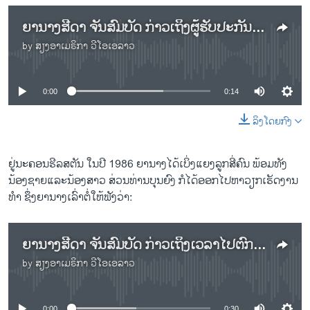
ຍານາງສີດາ ຈັນສົມບັດ ກ່າວເຖິງຜູ້ຮັບປະກັນມາສະຫະລັດ
by
ສຽງອາເມຣິກາ ວີໂອເອລາວ
No media source currently available
0:00
0:14
ລິງໂດຍກົງ
ຢູ່ນະຄອນຮີລສຕັນ ໃນປີ 1986 ຍານາງໄດ້ເບິ່ງແຍງລູກສີ່ຄົນ ພ້ອມທັງ
ນ້ອງຊາຍແລະນ້ອງສາວ ສ່ວນທ່ານບຸນຍົງ ກໍໄດ້ອອກໄປຫາວຽກເຮັດງານ
ທຳ ຊຶ່ງຍານາງເລົ່າຕໍ່ໃຫ້ຟັງວ່າ:
ຍານາງສີດາ ຈັນສົມບັດ ກ່າວເຖິງເວລາໄປຕົກຢູ່ນະຄອນຮີລສຕັນ
by
ສຽງອາເມຣິກາ ວີໂອເອລາວ
No media source currently available
0:00
0:30