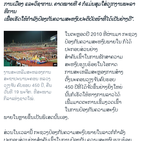
ການ​ເມືອງ ​ແລະ​ວິຊາ​ການ​. ຄາດໝາຍ​ທີ 4 ກໍ​ແມ່ນ​ສຸມໃສ່​ວຽກ​ງານ​ພະ​ລາ​
ທິ​ການ
ເພື່ອເຮັດ​ໃຫ້​ກໍາລັງ​ປ້ອງ​ກັນ​ຄວາມ​ສະຫງົບ​ປະຕິບັດ​ໜ້າ​ທີ່​ໄດ້​ເປັນ​ຢ່າງ​ດີ”.
ໃນ​ຕະຫຼອດປີ 2010 ທີ່​ຜ່ານ​ມາ ກະຊວງ​
ປ້ອງ​ກັນ​ຄວາມ​ສະ​ຫງົບ​ພາຍ​ໃນ ກໍໄດ້​
ປະກອບສ່ວນ​ຢ່າງ​
ສໍ​າຄັນ​ເຂົ້າ​ໃນ​ການ​ຮັກສາ​ຄວາມ
ສະຫງົບ​ຮຽບຮ້ອຍ​ໃນ​ໂອກາດ​
ການສະ​ເຫລີ​ມສະຫຼອງການ​ສ້າງ
ງານສະເຫລີມສະຫລອງການ
ສະຖາປະນານະຄອນ ຫລວງ
ຕັ້ງນະຄອນ​ວຽງ​ຈັນ​ຄົບ​ຮອບ
ວຽງຈັນ ຄົບຮອບ 450 ປີ, ຄືນ
450 ປີ​ທີ່​ໄດ້​ຈັດ​ຂຶ້ນ​ຢ່າງ​ຍິ່ງ​ໃຫຍ່​
ວັນທີ 19 ພະຈິກ. ທີ່ສະໜາມ
ນັ້ນກໍ​ເຮັດ​ໃຫ້​ທາງ​ການ​ລາວ​ໄດ້​
ກິລາແຫ່ງຊາດໃໝ່.
ເພີ້ມ​ມາດ​ຕະການ​ເຂັ້ມງວດ​ເຂົ້າ​
ໃນ​ການ​ປ້ອງ​ກັນ​ຄວາມ​ສະ​ງົບ
ພາຍ​ໃນຫຼາຍຂຶ້ນ​ເປັນ​ພິ​ເສດ​ນັ້ນ​ເອງ.
ສ່ວນ​ໃນ​ເວລາ​ນີ້ ກະ​ຊວງ​ປ້ອງ​ກັນ​ຄວາ​ມສະ​ງົບ​ພາຍ​ໃນ​ລາວ​ກໍກໍາລັງ​
ປະກອບສ່ວນ​ຢ່າງ​ສໍາຄັນ​ເຂົ້າ​ໃນ​ການ​ປ້ອງ​ກັນ ຄວາມ​ສະຫງົບ​ຮຽບຮ້ອຍ​