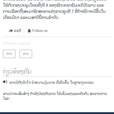
ໃຫ້​ກັບ​ກອງ​ປະຊຸມ​ໃຫຍ່​ຄັ້ງທີ 9 ຂອງ​ພັກ​ປະຊາຊົນ​ປະຕິວັດ​ລາວ ​ແລະ​
ການ​ເລືອກ​ຕັ້ງສະມາຊິກ​ສະພາ​ແຫ່ງ​ຊາດ​ຊຸດ​ທີ 7 ທີ່​ກໍາ​ໜົດ​ຈະ​ມີ​ຂຶ້ນ​ໃນ​
ເດືອນ​ມີນາ ​ແລະ​ເມສາ​ປີນີ້​ຕາມ​ລໍາດັບ.
ແຊຣ໌
Follow us
This item is part of
ຂ່າວ
ລາວ
ກ່ຽວຂ້ອງກັນ
ລາວບໍ່ກັງວົນໃຈ ນໍາຄວາມວຸ້ນວາຍ ທີ່ເກີດຂຶ້ນ ໃນຫຼາຍໆປະເທດ
ລາວວ່າຈະເສີມສ້າງ ກໍາລັງປ້ອງກັນຊາດ ໃຫ້ເຂັ້ມແຂງແລະທັນກັບ ສະພາບການ
ໂລກ