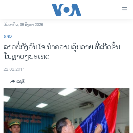
ລິ້ງ
ສຳຫລັບ
ເຂົ້າ
ວັນອາທິດ, 09 ສິງຫາ 2026
ຫາ
ໂຮມເພຈ
ຂ່າວ
ຂ້າມ
ລາວ
ລາວບໍ່ກັງວົນໃຈ ນໍາຄວາມວຸ້ນວາຍ ທີ່ເກີດຂຶ້ນ
ຂ້າມ
ອາເມຣິກາ
ໃນຫຼາຍໆປະເທດ
ຂ້າມ
ໄປ
ການເລືອກຕັ້ງ ປະທານາທີບໍດີ ສະຫະລັດ 2024
ຫາ
22,02,2011
ຂ່າວ​ຈີນ
ຊອກ
ແຊຣ໌
ຄົ້ນ
ໂລກ
ເອເຊຍ
ອິດສະຫຼະພາບດ້ານການຂ່າວ
ຊີວິດຊາວລາວ
ຊຸມຊົນຊາວລາວ