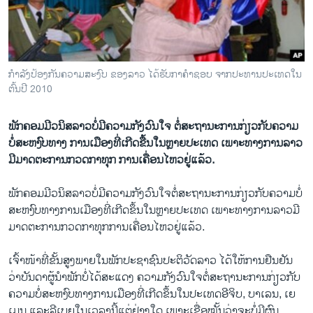
ວິທະຍາສາດ-ເທັກໂນໂລຈີ
ທຸລະກິດ
ພາສາອັງກິດ
ກຳລັງປ້ອງກັນຄວາມສະງົບ ຂອງລາວ ໄດ້ຮັບກາຄຳຊອບ ຈາກປະທານປະເທດໃນ
ວີດີໂອ
ຕົ້ນປີ 2010
ສຽງ
ພັກຄອມມີວນິສລາວບໍ່ມີຄວາມກັງວົນໃຈ ຕໍ່ສະຖານະການກ່ຽວກັບຄວາມ
ລາຍການກະຈາຍສຽງ
ບໍ່ສະຫງົບທາງ ການເມືອງທີ່ເກີດຂື້ນໃນຫຼາຍປະເທດ ເພາະທາງການລາວ
ຕິດຕາມພວກເຮົາ ທີ່
ມີມາດຕະການກວດກາທຸກ ການເຄື່ອນໄຫວຢູ່ແລ້ວ.
ລາຍງານ
ພັກ​ຄອມມີ​ວນິສ​ລາວ​ບໍ່​ມີ​ຄວາມ​ກັງວົນ​ໃຈຕໍ່​ສະຖານະ​ການ​ກ່ຽວ​ກັບ​ຄວາມ​ບໍ່​
ສະ​ຫງົບ​ທາງ​ການ​ເມືອງ​ທີ່​ເກີດຂຶ້ນ​ໃນ​ຫຼາຍປະ​ເທດ ​ເພາະ​ທາງ​ການ​ລາວ​ມີ​
ພາສາຕ່າງໆ
ມາດ​ຕະການ​ກວດກາ​ທຸກ​ການ​ເຄື່ອນໄຫວຢູ່​ແລ້ວ.
ເຈົ້າໜ້າ​ທີ່​ຂັ້ນສູງ​ພາຍ​ໃນ​ພັກ​ປະຊາຊົນ​ປະຕິວັດ​ລາວ ​ໄດ້​ໃຫ້ການ​ຢືນຢັນ​
ວ່າ​ບັນດາ​ຜູ້​ນໍາ​ພັກ​ບໍ່​ໄດ້​ສ​ະ​ແດງ ຄວາມ​ກັງວົນ​ໃຈ​ຕໍ່​ສະຖານະ​ການ​ກ່ຽວ​ກັບ​
ຄວາມ​ບໍ່​ສະຫງົບ​ທາງ​ການ​ເມືອງ​ທີ່​ເກີດ​ຂຶ້ນ​ໃນ​ປະ​ເທດ​ອີ​ຈິບ, ​ບາ​ເລນ, ​ເຍ
ເມນ ​ແລະ​ລີ​ເບ​ຍ​ໃນ​ເວລາ​ນີ້​ແຕ່​ຢ່າງ​ໃດ ເພາະ​ເຊື່ອໝັ້ນ​ວ່າ​ຈະ​ບໍ່​ມີ​ຜົນ​