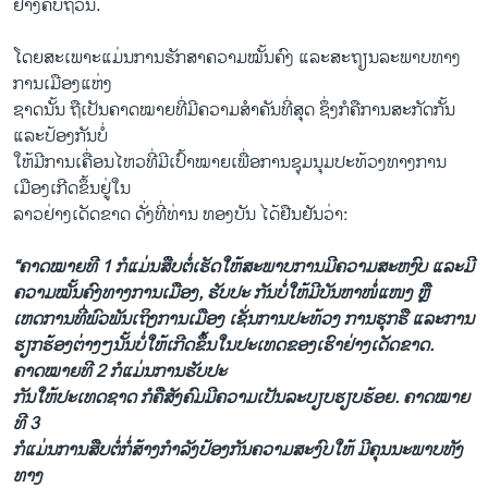
ຢ່າງ​ຄົບຖ້ວນ.
ໂດຍ​ສະ​ເພາະ​ແມ່ນ​ການ​ຮັກສາ​ຄວາມໝັ້ນຄົງ ແລະສະຖຽນລະ​ພາບ​ທາງ​
ການ​ເມືອງ​ແຫ່ງ​
ຊາດ​ນັ້ນ ຖື​ເປັນ​ຄາດໝາຍທີ່​ມີ​ຄວາມ​ສຳຄັນ​ທີ່​ສຸດ ຊຶ່ງ​ກໍຄືການ​ສະກັດ​ກັ້ນ ​
ແລະປ້ອງກັນ​ບໍ່
ໃຫ້​ມີ​ການ​ເຄື່ອນ​ໄຫວທີ່​ມີ​ເປົ້າໝາຍ​ເພື່ອການ​ຊຸມນຸມ​ປະ​ທ້ວງທາງ​ການ​
ເມືອງ​ເກີດ​ຂຶ້ນ​ຢູ່​ໃນ​
ລາວ​ຢ່າງ​ເດັດຂາດ ດັ່ງ​ທີ່​ທ່ານ ທອງ​ບັນ​ ​ໄດ້​ຢືນຢັນ​ວ່າ:
“ຄາດໝາຍ​ທີ 1 ກໍແມ່ນ​ສື​ບຕໍ່​ເຮັດ​ໃຫ້​ສະພາບການ​ມີ​ຄວາມສະຫງົບ ​ແລະ​ມີ​
ຄວາມ​ໝັ້ນ​ຄົງ​ທາງ​ການ​ເມືອງ, ຮັບປະ ກັນ​ບໍ່​ໃຫ້​ມີ​ບັນຫາ​ໜໍ່​ແໜງ ຫຼື​
ເຫດການ​ທີ່​ພົວພັນ​ເຖິງ​ການ​ເມືອງ ​ເຊັ່ນ​ການ​ປະ​ທ້ວງ ການ​ຮຸກ​ຮື ​ແລະ​ການ​
ຮຽກຮ້ອງຕ່າ​ງໆ​ນັ້ນບໍ່ໃຫ້​ເກີດ​ຂຶ້ນ​ໃນ​ປະ​ເທດ​ຂອງ​ເຮົາ​ຢ່າງເດັດຂາດ.
ຄາດໝາຍ​ທີ 2 ກໍແມ່ນ​ການ​ຮັບປະ
ກັນ​ໃຫ້​ປະ​ເທດ​ຊາດ ກໍຄື​ສັງຄົມ​ມີ​ຄວາມ​ເປັນ​ລະບຽບ​ຮຽບຮ້ອຍ. ຄາດໝາຍ​
ທີ 3
ກໍແມ່ນ​ການ​ສືບ​ຕໍ່​ກໍ່ສ້າງ​ກໍາລັງ​ປ້ອງ​ກັນ​ຄວາມ​ສະ​ງົບ​ໃຫ້​ ມີຄຸນ​ນະພາ​ບທັງ
ທາງ