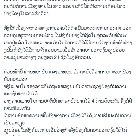
ກະທົບ​ຕໍ່​ການ​ເມືອງພາຍ​ໃນ ລາວ ​ແລະ​ຈະກໍ່ບໍ່​ໃຫ້​ເກີດ​ການ​ເຄື່ອນໄຫ​ວ
ຢ່າງ​ໃດໆ​ໃນ​ລາວ​ອີກ​ດ້ວຍ.
ທັງນີ້​ກໍ່​ເນື່ອງຈາກ​ວ່າ​ທາງ​ການ​ລາວ​ໄດ້​ດໍາ​ເນີນ​ມາດ​ຕະການ​ກວດກາ ​ແລະ​
ຄວບ​ຄຸມ​ທຸກ​ການ​ເຄື່ອນ​ໄຫວ ​ໃນ​ສັງຄົມ​ຢ່າງ​ໃກ້ຊິດ​ໃນ​ທຸກ​ລະດັບ​ທົ່ວ​ປະ​
ເທດ​ຢູ່​ແລ້ວ ​ໂດຍ​ສະ​ເພາະ​ແມ່ນ​ໃນ​ໂອກາດ​ທີ່​ໄດ້​ມີ​ການຈັດ​ງານ​ສໍາຄັນ​ຕ່າງ
ໆ​ນັ້ນ ກໍຍັງ​ໄດ້​ມີ​ການຈັດ​ເວ​ນຍາມ​ເພື່ອ​ຮັກສາ​ຄວາມ​ສະຫງົບ​ຮຽບຮ້ອຍ​
ຕາມ​ໝູ່​ບ້ານ​ຕ່າງໆ ຕະຫຼອດ 24 ຊົ່ວ​ໂມງ​ອີກ​ດ້ວຍ.
ກ່ອນໜ້ານີ້ ທ່ານ​ທອງ​ບັນ ​ແສງ​ອາພອນ ລັດຖະມົນຕີ​ວ່າການ​ກະຊວງ​ປ້ອງ​
ກັນ​ຄວາມ​ສະ
ຫງົບພາຍ​ໃນ​ຂອງລາວກໍ​ໄດ້​ຖະ​ແຫລ​ງຢືນຢັນ​ວ່າກະຊວງປ້ອງ​ກັນ​ຄວາມ​
ສະຫງົບ​ພາຍ​ໃນ​ໄດ້​
ວາງ​ຄາດໝາຍ​ໃນ​ການ​ປະຕິບັດ​ພາລະ​ບົດບາດ​ໄວ້ 4 ດ້ານ​ດ້ວຍ​ກັນ ຊຶ່ງກໍ​ຄື
ການ​ຮັບປະກັນ​
ໃນ​ການ​ຮັກສາ​ຄວາມໝັ້ນຄົງ​ທາງ​ການ​ເມືອງ​ໃຫ້​ໄດ້, ການ​ຮັບປະກັນ​ຄວາມ​
ເປັນ​ລະບຽບ
ຮຽບຮ້ອຍ​ໃນ​ສັງຄົມ, ການ​ເສີມ​ສ້າງກຳລັງ​ປ້ອງ​ກັນຄວາມ​ສະຫງົບ​ໃຫ້​ໄດ້​