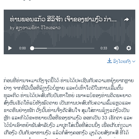
ທ່ານພອນແກ້ວ ສີລິຈັກ ເຈົ້າຂອງຟາມງົວ ກ່າວເຖິງສະພາບການລ້ຽງງົວ
by
ສຽງອາເມຣິກາ ວີໂອເອລາວ
No media source currently available
0:00
0:33
ລິງໂດຍກົງ
ກ່ອນທີ່ທ່ານຈະມາເຖິງຈຸດນີ້ໄດ້ ທ່ານໄດ້ປະເຊີນກັບຄວາມຫຍຸ້ງຍາກຫຼາຍ
ຢ່າງ ຈາກທີ່ມີເນື້ອທີ່ລ້ຽງງົວບໍ່ຫຼາຍ ແລະບໍ່ເທົ່າໃດປີໃນການເລີ້ມຕົ້ນ
ທຸລະກິດ ທ່ານໄດ້ປະສົບກັບບັນຫາໃຫຍ່ ເພາະແບ້ຂອງທ່ານຕິດພະຍາດ
ສົ່ງຜົນເຮັດໃຫ້ແບ້ທັງໝົດຕາຍ ເປັນການປະສົບກັບຄວາມລົ້ມແຫຼວແລະ
ຂາດທຶນຢ່າງໜັກ ດັ່ງນັ້ນທ່ານຈຶ່ງຕັດສິນໃຈ ສຸມໃສ່ການລ້ຽງແຕ່ງົວເປັນ
ຫຼັກ ແລະກໍໄດ້ຂະຫຍາຍເນື້ອທີ່ຂອງຟາມງົວ ອອກເປັນ 33 ເຮັກຕາ ແລະ
ໄດ້ນຳເອົາຫຍ້າພັນສຳລັບງົວ ມາປູກໃສ່ເນື້ອທີ່ສ່ວນນຶ່ງ ເພື່ອເກັບກ່ຽວມາ
ເກືອງົວ ປົນກັບອາຫານງົວ ແລ້ວກໍ່ສ້າງຄອກງົວ ມຸງດ້ວຍສັງກະສີ ທີ່ໄດ້