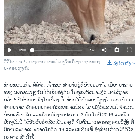
0:00
1:37
ວີດີໂອ ຟາມງົວຂອງທ່ານພອນແກ້ວ ຢູ່ໃນເມືອງນາຊາຍທອງ
ລິງໂດຍກົງ
ນະຄອນວຽງຈັນ
ທ່ານພອນແກ້ວ ສີລິຈັກ ເຈົ້າຂອງຟາມງົວຢູ່ທີ່ບ້ານຮ່ອງງົວ ເມືອງນາຊາຍ
ທອງ ນະຄອນວຽງຈັນ ໄດ້ເລີ້ມລົງທຶນ ໃນທຸລະກິດຟາມງົວ ມາໄດ້ຫຼາຍ
ກວ່າ 5 ປີ ຜ່ານມາ ຊຶ່ງໃນເບື້ອງຕົ້ນ ທ່ານໄດ້ທົດລອງລ້ຽງງົວແລະແບ້ ແບບ
ທຳມະຊາດ ລັກສະນະຄອບຄົວຂະໜາດນ້ອຍ ໂດຍມີງົວແລະແບ້ ຈຳນວນ
ບໍ່ຮອດຮ້ອຍໂຕ ແລະມີພະນັກງານປະມານ 3 ຄົນ ໃນປີ 2016 ແລະໃນ
ປັດຈຸບັນນີ້ ໄດ້ຮັບຜົນສຳເລັດເປັນຢ່າງດີ ຈົນຕົກມາຮອດສອງສາມປີຫຼັງ ທີ່
ມີການລະບາດພະຍາດໂຄວິດ-19 ແລະໄພເງິນເຟີ້ ຊຶ່ງທ່ານ ກ່າວໃຫ້ວີໂອ
ເອ ລາວ ຟັງດັ່ງນີ້: