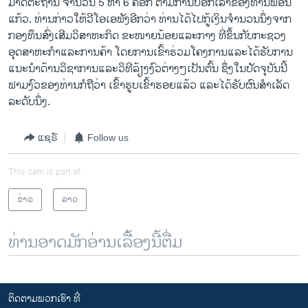
ມາດຕະຖານ ຈຳນວນ 5 ຫາ 6 ຄອກ ຕາມການບອກເລົ່າຂອງທ່ານພອນ
ແກ້ວ. ທ່ານກ່າວໃຫ້ວີໂອເອຟັງອີກວ່າ ທ່ານໄດ້ໄປກູ້ເງິນຈຳນວນນຶ່ງຈາກ
ກອງທຶນສົ່ງເສີມວິສາຫະກິດ ຂະໜາຍນ້ອຍແລະກາງ ທີ່ຂຶ້ນກັບກະຊວງ
ອຸດສາຫະກຳແລະການຄ້າ ໂດຍການເຂົ້າຮ່ວມໂຄງການແລະໄດ້ຮັບການ
ແນະນຳດ້ານວິຊາການແລະວິທີລ້ຽງງົວຕ່າງໆເປັນຕົ້ນ ຊຶ່ງໃນປັດຈຸບັນນີ້
ຟາມງົວຂອງທ່ານກໍຖືວ່າ ເຂົ້າຮູບເຂົ້າຮອຍແລ້ວ ແລະໄດ້ຮັບຜົນສຳເລັດ
ລະດັບນຶ່ງ.
ແຊຣ໌
Follow us
This item is part of
ຂ່າວ
ລາວ
ທ່ານອາດມັກອ່ານເລື້ອງນີ້ຕື່ມ
ຕິດຕາມພວກເຮົາ ທີ່