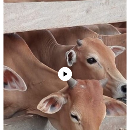
ວິທະຍາສາດ-ເທັກໂນໂລຈີ
ທຸລະກິດ
ພາສາອັງກິດ
ວີດີໂອ
ສຽງ
ລາຍການກະຈາຍສຽງ
ຕິດຕາມພວກເຮົາ ທີ່
ລາຍງານ
No media source currently available
ພາສາຕ່າງໆ