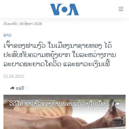
ລິ້ງ
ສຳຫລັບ
ເຂົ້າ
ວັນພະຫັດ, 06 ສິງຫາ 2026
ຫາ
ໂຮມເພຈ
ລາວ
ຂ້າມ
ລາວ
ເຈົ້າຂອງຟາມງົວ ໃນເມືອງນາຊາຍທອງ ໄດ້
ຂ້າມ
ອາເມຣິກາ
ປະສົບກັບຄວາມຫຍຸ້ງຍາກ ໃນລະຫວ່າງການ
ຂ້າມ
ໄປ
ການເລືອກຕັ້ງ ປະທານາທີບໍດີ ສະຫະລັດ 2024
ລະບາດພະຍາດໂຄວິດ ແລະພາວະເງິນເຟີ້
ຫາ
ຂ່າວ​ຈີນ
ຊອກ
22,06,2022
ຄົ້ນ
ໂລກ
ແຊຣ໌
ເອເຊຍ
ອິດສະຫຼະພາບດ້ານການຂ່າວ
ວີດີໂອ ຟາມງົວຂອງທ່ານພອນແກ້ວ ຢູ່ໃນເມືອງນາຊາຍທອງ ນະຄອນວຽງຈັນ
ຊີວິດຊາວລາວ
ຊຸມຊົນຊາວລາວ