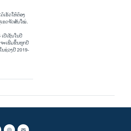
ດ້ເຮັດໃຫ້ຕ້ອງ
່ເຂດຈັດສັນໃໝ່.
ເປີເຊັນໃນປີ
ະເພີ່ມຂຶ້ນທຸກປີ
ໃນຊ່ວງປີ 2019-