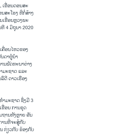
, ເຂື່ອນດອນສະ
ນສະໂຮງ ທີ່ກໍ່ສ້າງ
ວນເຂື່ອນຫຼວງພະ
 4​ ມິຖຸນາ 2020​
ານເຄື່ອນໄຫວຂອງ
ັນດາຜູ້ນຳ
ງການພັດທະນາຕ່າງ
ນທຳມະຊາດ ແລະ
ລຶດີ ດາວເຣືອງ
ທຳມະຊາດ ຊຶ່ງມີ 3
ເຂື່ອນ ການຂຸດ
ຖານທັງຫຼາຍ ອັນ
ນທີ່ຈະສູ້ກັບ
 ກ່ຽວກັບ ຂ້ອງກັບ