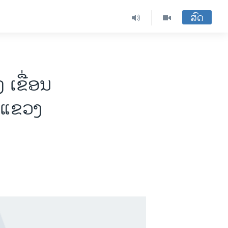
ສົດ
 ເຂື່ອນ
ນແຂວງ