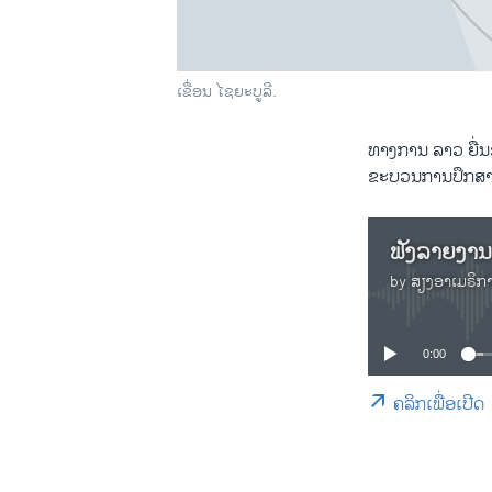
ເຂື່ອນ ໄຊຍະບູລີ.
ທາງການ ລາວ ຍື່ນ
ຂະບວນການປຶກສາ
by
ສຽງອາເມຣິກ
0:00
ຄລິກເພື່ອເປີດ