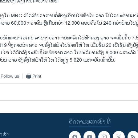
ີດຂຶ້ນຂອງໂຄງການຂະໜາດໃຫຍ່.”
ັ້ນສູງໃນ MRC ເປີດເຜີຍວ່າ ການກໍ່ສ້າງເຂື່ອນໄຟຟ້າໃນ ລາວ ໃນໄລຍະຜ່ານມາໄ
ລາວ 60,000 ກວ່າຄົນ ຫຼືເກີນກວ່າ 12,000 ຄອບຄົວໃນ 240 ກວ່າບ້ານໄປຢູ
ັດທະນາເອເຊຍ ລາຍງານວ່າ ການຜະລິດໄຟຟ້າຂອງ ລາວ ຈະເພີ່ມຂຶ້ນ 7.5 
9 ຈຶ່ງຄາດວ່າ ລາວ ຈະສົ່ງໄຟຟ້າໄປຂາຍໃຫ້ ໄທ ເພີ່ມຂຶ້ນ 20 ເປີເຊັນ ທັງຍັງຈ
 ໄທ ໄດ້ຕົກລົງຈະຮັບຊື້ໄຟຟ້າຈາກ ລາວ ໃນປະລິມານເຖິງ 9,000 ເມກະວັດ 
ັນນ ລາວ ຍັງສົ່ງໄຟຟ້າໃຫ້ ໄທ ໄດ້ພຽງ 5,620 ເມກະວັດເທົ່ານັ້ນ.
Follow us
Print
ຕິດຕາມພວກເຮົາ ທີ່
ເຮົາ