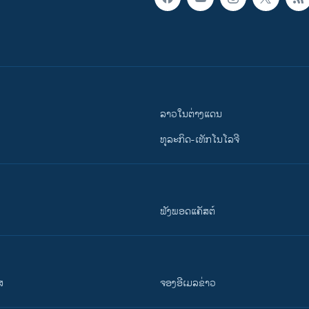
ລາວໃນຕ່າງແດນ
ທຸລະກິດ-ເທັກໂນໂລຈີ
ຟັງພອດແຄັສຕ໌
ສ
ຈອງອີເມລຂ່າວ