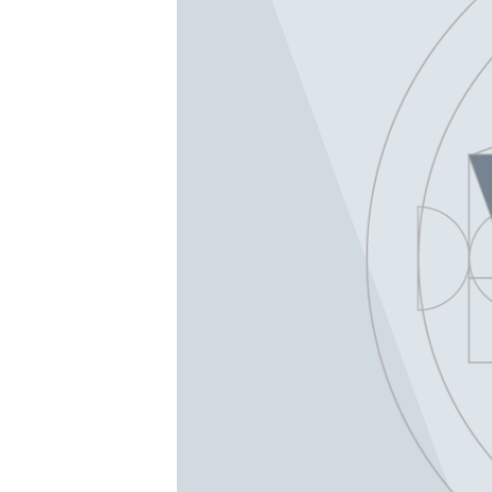
ວິທະຍາສາດ-ເທັກໂນໂລຈີ
ທຸລະກິດ
ພາສາອັງກິດ
ວີດີໂອ
ສຽງ
ລາຍການກະຈາຍສຽງ
ລາຍງານ