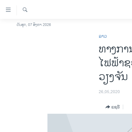
ລິ້ງ
ສຳຫລັບ
ເຂົ້າ
ຄົ້ນຫາ
ວັນສຸກ, 07 ສິງຫາ 2026
ໂຮມເພຈ
ຫາ
ລາວ
ລາວ
ຂ້າມ
ທາງການລ
ຂ້າມ
ອາເມຣິກາ
ຂ້າມ
ການເລືອກຕັ້ງ ປະທານາທີບໍດີ ສະຫະລັດ
ໄຟຟ້າຊ
ໄປ
2024
ຫາ
ວຽງຈັນ
ຂ່າວ​ຈີນ
ຊອກ
ຄົ້ນ
ໂລກ
26,05,2020
ເອເຊຍ
ອິດສະຫຼະພາບດ້ານການຂ່າວ
ແຊຣ໌
ຊີວິດຊາວລາວ
ຊຸມຊົນຊາວລາວ