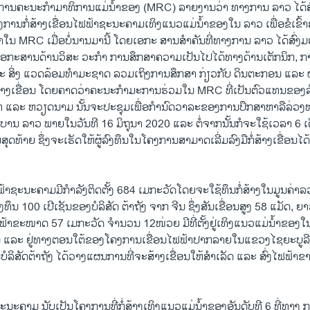
ການຄະນະກຳມາທິການແມ່ນໍ້າຂອງ (MRC) ລາຍງານວ່າ ທາງການ ລາວ ໄດ້
ງການກໍ່ສ້າງເຂື່ອນໄຟຟ້າຊະນະຄາມເທິງແນວແມ່ນໍ້າຂອງໃນ ລາວ ເພື່ອຂໍເຂົ້
າໃນ MRC ເມື່ອບໍ່ນານມານີ້ ໂດຍເອກະ ສານສຳຄັນທີ່ທາງການ ລາວ ໄດ້ສົ່
ຍເອກະສານດ້ານວິສະ ວະກຳ ການສຶກສາຄວາມເປັນໄປໄດ້ທາງດ້ານເຕັກນິກ,​ ກ
ແລະ ສິ່ງ ແວດລ້ອມທຳມະຊາດ ລວມເຖິງການສຶກສາ ກ່ຽວກັບ ດິນຕະກອນ ແລະ ຜ
ສ້າງເຂື່ອນ ໂດຍຄາດວ່າຄະນະກຳມະການຮ່ວມໃນ MRC ທີ່ເປັນຕົວແທນຂອງ
ໄທ ແລະ ຫວຽດນາມ ນັ້ນຈະປະຊຸມເພື່ອກຳນົດວາລະຂອງການປຶກສາຫາລືລ່ວ
ບານ ລາວ ພາຍໃນວັນທີ 16 ມິຖຸນາ 2020 ແລະ ຕໍ່ຈາກນັ້ນກໍຈະໃຊ້ເວລາ 6 ເດ
ສຸດທ້າຍ ຊຶ່ງຈະເຮັດໃຫ້ຜູ້ລົງທຶນໃນໂຄງການສາມາດເລີ່ມລົງມືກໍ່ສ້າງເຂື່ອນໄ
້າຊະນະຄາມມີກຳລັງຕິດຕັ້ງ 684 ເມກະວັດໂດຍຈະໃຊ້ທຶນກໍ່ສ້າງໃນມູນຄ່າລ
ທຶນ 100 ເປີເຊັນຂອງບໍລິສັດ ຕ້າຖັງ ຈາກ ຈີນ ຊຶ່ງສັນເຂື່ອນສູງ 58 ແມັດ, ຍ
ຟຟ້າຂະໜາດ 57 ເມກະວັດ ຈຳນວນ 12​ໜ່ວຍ ມີທີ່ຕັ້ງຢູ່ເທິງແນວແມ່ນໍ້າຂອ
 ແລະ ຢູ່ທາງຕອນໃຕ້ຂອງໂຄງການເຂື່ອນໄຟຟ້າປາກລາຍໃນແຂວງໄຊຍະບູລ
ມບໍລິສັດຕ້າຖັງ ໄດ້ວາງແຜນການທີ່ຈະສ້າງເຂື່ອນໃຫ້ສຳເລັດ ແລະ ສົ່ງໄຟຟ້າຂາ
າຊະນະຄາມ ນັບເປັນໂຄງການທີ່ກໍ່ສ້າງເທິງແນວແມ່ນໍ້າຂອງອັນດັບທີ 6 ທີ່ທາງ