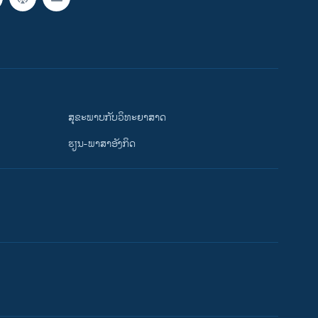
ສຸຂະພາບກັບວິທະຍາສາດ
ຮຽນ-ພາສາອັງກິດ