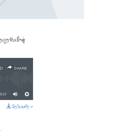
ງຈັນເຂົ້າສູ່
D
SHARE
5:17
ລິງໂດຍກົງ
SHARE