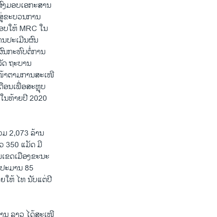
ສົ່ງມອບເອກະສານ
າສູ່ຂະບວນການ
ງມອບໃຫ້ MRC ໃນ
ານປະເມີນຜົນ
ົນກະທົບຕໍ່ການ
ລັດ ຖະບານ
ງໜ້າຕາມການສະເໜີ
ືອນເພື່ອສະຫຼຸບ
ດ້ໃນທ້າຍປີ 2020
ວມ 2,073 ລ້ານ
າວ 350 ແມັດ ມີ
ງໃນເຂດເມືອງຂະນະ
ີປະມານ 85
ຍໃຫ້ ໄທ ນັບແຕ່ປີ
 ການ ລາວ ໄດ້ສະເໜີ