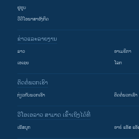
ຢູທູບ
ວີດີໂອພາສາອັງກິດ
ຂ່າວແລະລາຍງານ
ລາວ
ອາເມຣິກາ
ເອເຊຍ
ໂລກ
ຕິດຕໍ່ພວກເຮົາ
ກ່ຽວກັບພວກເຮົາ
ຕິດຕໍ່ພວກເຮົາ
ວີໂອເອລາວ ສາມາດ ເຂົ້າເຖິງໄດ້ທີ່
ເຟັສບຸກ
ອາຣ໌ ແອັສ ແອັ