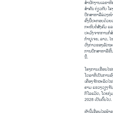
ສຳນັກງານເລຂາທິ
ສຳຄັນ ກ່ຽວກັບ ໂຄ
ປຶກສາຫາລືລ່ວງໜ້
ຄັ້ງນີ້ປະກອບດ້ວ
ກະທົບຕໍ່ສັງຄົມ 
ປະມົງຈາກການກໍ່
ກຳປູເຈຍ, ລາວ, 
ດັ່ງກ່າວຂອງລັດຖະ
ການປຶກສາຫາລືຂັ້ນ
ນີ້.
ໂຄງການເຂື່ອນໄຟຟ
ໂດລາທີ່ເປັນການລົງ
ເຄື່ອງຈັກຜະລິດໄ
ຄາມ ແຂວງວຽງຈັນ
ກິໂລແມັດ, ໂດຍກຸ່
2028 ເປັນຕົ້ນໄປ.
ທັງນີ້ເຂື່ອນໄຟຟ້