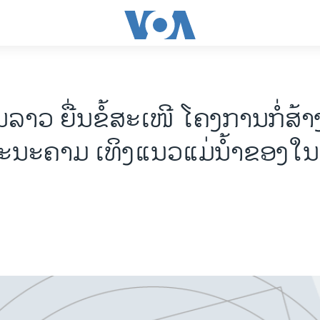
າວ ຍື່ນຂໍ້ສະເໜີ ໂຄງການກໍ່ສ້າງ
ະນະຄາມ ເທິງແນວແມ່ນໍ້າຂອງໃ