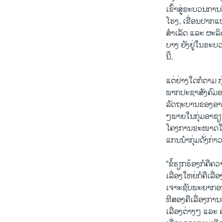
ເຂົ້າສູ່ຂະບວນກາ
ໂຮງ, ເຂື່ອນປາກແບ
ສຳເລັດ ແລະ ຜະລິດ
ບາງ ຍັງຢູ່ໃນຂະບ
ນີ້.
ແຕ່ຢ່າງໃດກໍຕາມ ກ
ພາກປະຊາສັງຄົມອາ
ລັດຖະບານຂອງອາຊຽ
ໆພາຍໃນກຸ່ມອາຊຽ
ໂຄງການຂະໜາດໃຫຍ່ທ
ແກນນຳກຸ່ມດັ່ງກ່າວ
“ຂໍ້ຮຽກຮ້ອງກໍຄືຄ
ເລື່ອງໃຫຍ່ກໍຄືເລ
ເຈາະຊັບພະຍາກອນ
ທີສອງຄືເລື່ອງກາ
ເລື່ອງຕ່າງໆ ແລະ