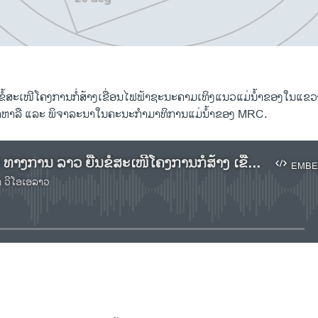
ຂໍ້ສະເໜີໂຄງການກໍ່ສ້າງເຂື່ອນໄຟຟ້າຊະນະຄາມເທິງແນວແມ່ນໍ້າຂອງໃນແຂວງວຽ
ຫາລື ແລະ ພິຈາລະນາໃນຄະນະກຳມາທິການແມ່ນໍ້າຂອງ MRC.
ຟັງລາຍງານ ທາງການ ລາວ ຍື່ນຂໍ້ສະເໜີໂຄງການກໍ່ສ້າງ ເຂື່ອນໄຟຟ້າຊະນະຄາມ ເທິງແນວແມ່ນໍ້າຂອງໃນແຂວງວຽງຈັນ
EMBE
າ ວີໂອເອລາວ
No media source currently available
EMBED