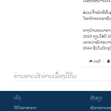
ເລື່ອງຂອງການເກ
ສ່ວນເຈົ້າໜ້າທີ່ຂ
ໂຍກຍ້າຍປະຊາຊົນ 
ທາງດ້ານທະນາຄານພ
2020 ທຽບໃສ່ປີ 201
ເພາະວ່າລັດຖະບານ
2044 ຊຶ່ງໃນປັດຈຸບ
ແຊຣ໌
ທ່ານອາດມັກອ່ານເລື້ອງນີ້ຕື່ມ
ເບິ່ງ
ຟັງສຽງ
ວີດີໂອພາສາລາວ
ຟັງລາຍການຂອງ