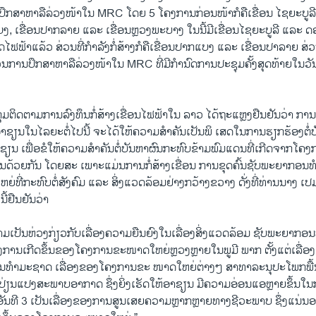
ນປຶກສາຫາລືລ່ວງໜ້າໃນ MRC ໂດຍ 5 ໂຄງການກ່ອນໜ້າກໍຄືເຂື່ອນ ໄຊຍະບູລີ
ງ, ເຂື່ອນປາກລາຍ ແລະ ເຂື່ອນຫຼວງພະບາງ ໃນນີ້ມີເຂື່ອນໄຊຍະບູລີ ແລະ ດອ
ໄຟຟ້າແລ້ວ ສ່ວນທີ່ກຳລັງກໍ່ສ້າງກໍຄືເຂື່ອນປາກແບງ ແລະ ເຂື່ອນປາລາຍ ສ່
ວນການປຶກສາຫາລືລ່ວງໜ້າໃນ MRC ທີ່ມີກຳນົດການປະຊຸມຄັ້ງສຸດທ້າຍໃນວັນທີ
ຸ່ມຕິດຕາມການລົງທຶນກໍ່ສ້າງເຂື່ອນໄຟຟ້າໃນ ລາວ ໄດ້ຖະແຫຼງຢືນຢັນວ່າ ກ
ຊຽນໃນໄລຍະຕໍ່ໄປນີ້ ຈະໄດ້ໃຫ້ຄວາມສຳຄັນເປັນພິ ເສດໃນການຮຽກຮ້ອງຕໍ່ບ
ນ ເພື່ອຂໍໃຫ້ຄວາມສຳຄັນຕໍ່ບັນຫາຜົນກະທົບຂ້າມພົມແດນທີ່ເກີດຈາກໂຄ
ນດ້ວຍກັນ ໂດຍສະ ເພາະແມ່ນການກໍ່ສ້າງເຂື່ອນ ການຂຸດຄົ້ນຊັບພະຍາກອ
ີ່ກະທົບຕໍ່ສັງຄົມ ແລະ ສິ່ງແວດລ້ອມຢ່າງກວ້າງຂວາງ ດັ່ງທີ່ທ່ານນາງ ເປມ
ນີ້ຢືນຢັນວ່າ
ວາມເປັນຫ່ວງກ່ຽວກັບເລື່ອງຄວາມຍືນຍົງໃນເລື່ອງສິ່ງແວດລ້ອມ ຊັບພະຍາກອນ
ື່ອງການເກີດຂຶ້ນຂອງໂຄງການຂະໜາດໃຫຍ່ຫຼວງຫຼາຍໃນພູມີ ພາກ ຕັ້ງແຕ່ເລື່ອງ
ທຳມະຊາດ ເລື່ອງຂອງໂຄງການຂະ ໜາດໃຫຍ່ຕ່າງໆ ສາທາລະນຸປະໂພກພື້ນ
ນປ່ຽນແປງສະພາບອາກາດ ຊຶ່ງຍິ່ງເຮັດໃຫ້ອາຊຽນ ມີຄວາມອ່ອນແອຫຼາຍຂຶ້ນໃນກາ
 ອັນທີ 3 ເປັນເລື່ອງຂອງການສູນເສຍຄວາມຫຼາກຫຼາຍທາງຊີວະພາບ ຊຶ່ງແນ່ນອນ