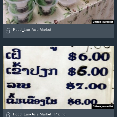
ວິທະຍາສາດ-ເທັກໂນໂລຈີ
ທຸລະກິດ
ພາສາອັງກິດ
5
Food_Lao-Asia Market
ວີດີໂອ
ສຽງ
ລາຍການກະຈາຍສຽງ
ຕິດຕາມພວກເຮົາ ທີ່
ລາຍງານ
ພາສາຕ່າງໆ
6
Food_Lao-Asia Market _Pricing