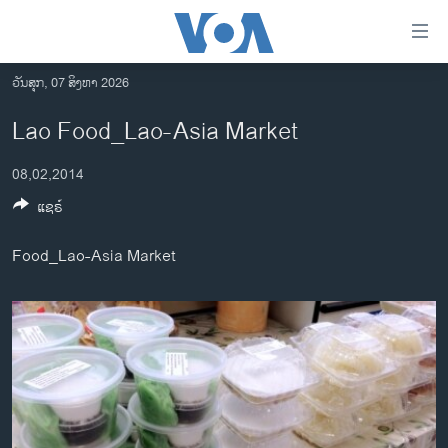
ລິ້ງ
ສຳຫລັບ
ເຂົ້າ
ວັນສຸກ, 07 ສິງຫາ 2026
ຫາ
ໂຮມເພຈ
Lao Food_Lao-Asia Market
ຂ້າມ
ລາວ
ຂ້າມ
08,02,2014
ອາເມຣິກາ
ຂ້າມ
ແຊຣ໌
ໄປ
ການເລືອກຕັ້ງ ປະທານາທີບໍດີ ສະຫະລັດ 2024
ຫາ
ຂ່າວ​ຈີນ
Food_Lao-Asia Market
ຊອກ
ຄົ້ນ
ໂລກ
ເອເຊຍ
ອິດສະຫຼະພາບດ້ານການຂ່າວ
ຊີວິດຊາວລາວ
ຊຸມຊົນຊາວລາວ