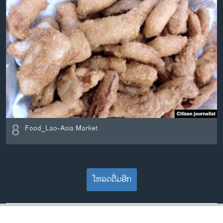
8
Food_Lao-Asia Market
ໂຫລດຕື່ມອີກ