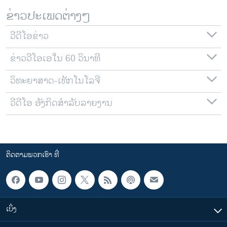
ຂ່າວປະເພດຕ່າງໆ
ວີດີໂອຂ່າວ
ຂ່າວວີໂອເອໃນ 60 ວິນາທີ
ວິທະຍາສາດ-ເທັກໂນໂລຈີ
ວີດີໂອ ອັງກິດສຳລັບລາຍງານ
ຕິດຕາມພວກເຮົາ ທີ່
ເບິ່ງ