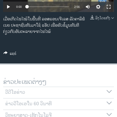
ວິທະຍາສາດ-ເທັກໂນໂລຈີ
Auto
0:00
2:56
ທຸລະກິດ
240p
ລິງໂດຍກົງ
ເມື່ອເກີດໄຟໄໝ້ໃນພື້ນທີ່ ລອສແອນເຈີເລສ ລັດຄາລິຟໍ
ພາສາອັງກິດ
ເນຍ ປະຊາຊົນຫັນມາໃຊ້ ແອັປ ເພື່ອຮັບຂໍ້ມູນທັນທີ
360p
ກ່ຽວກັບອັນຕະລາຍຈາກໄຟໄໝ້
ວີດີໂອ
480p
Auto
240p
360p
480p
ສຽງ
720p
720p
1080p
ລາຍການກະຈາຍສຽງ
ແຊຣ໌
1080p
ຕິດຕາມພວກເຮົາ ທີ່
ລາຍງານ
ຂ່າວປະເພດຕ່າງໆ
ພາສາຕ່າງໆ
ວີດີໂອຂ່າວ
ຂ່າວວີໂອເອໃນ 60 ວິນາທີ
ວິທະຍາສາດ-ເທັກໂນໂລຈີ