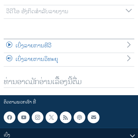
ວີດີໂອ ອັງກິດສຳລັບລາຍງານ
ເບິ່ງລາຍການທີວີ
ເບິ່ງລາຍການວິທະຍຸ
ທ່ານອາດມັກອ່ານເລື້ອງນີ້ຕື່ມ
ຕິດຕາມພວກເຮົາ ທີ່
ເບິ່ງ