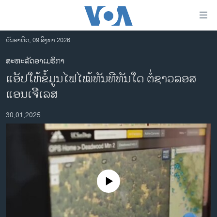
ລິ້ງ
ສຳຫລັບ
ເຂົ້າ
ວັນອາທິດ, 09 ສິງຫາ 2026
ຫາ
ໂຮມເພຈ
ສະຫະລັດອາເມຣິກາ
ຂ້າມ
ລາວ
ແອັປໃຫ້ຂໍ້ມູນໄຟໄໝ້ທັນທີທັນໃດ ຕໍ່ຊາວລອສ
ຂ້າມ
ອາເມຣິກາ
ຂ້າມ
ແອນເຈິີເລສ
ໄປ
ການເລືອກຕັ້ງ ປະທານາທີບໍດີ ສະຫະລັດ 2024
ຫາ
30,01,2025
ຂ່າວ​ຈີນ
ຊອກ
ຄົ້ນ
ໂລກ
ເອເຊຍ
ອິດສະຫຼະພາບດ້ານການຂ່າວ
No media source currently available
ຊີວິດຊາວລາວ
ຊຸມຊົນຊາວລາວ