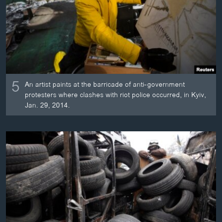
ວິທະຍາສາດ-ເທັກໂນໂລຈີ
ທຸລະກິດ
ພາສາອັງກິດ
ວີດີໂອ
ສຽງ
5
An artist paints at the barricade of anti-government
protesters where clashes with riot police occurred, in Kyiv,
ລາຍການກະຈາຍສຽງ
Jan. 29, 2014.
ຕິດຕາມພວກເຮົາ ທີ່
ລາຍງານ
ພາສາຕ່າງໆ