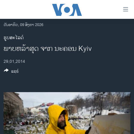
ລິ້ງ
ສຳຫລັບ
ເຂົ້າ
ວັນອາທິດ, 09 ສິງຫາ 2026
ຫາ
ໂຮມເພຈ
ຮູບສະໄລດ໌
ຂ້າມ
ລາວ
ພາບ​ຫລ້າ​ສຸດ ຈາກ ນະ​ຄອນ Kyiv
ຂ້າມ
ອາເມຣິກາ
ຂ້າມ
29,01,2014
ໄປ
ການເລືອກຕັ້ງ ປະທານາທີບໍດີ ສະຫະລັດ 2024
ຫາ
ແຊຣ໌
ຂ່າວ​ຈີນ
ຊອກ
ຄົ້ນ
ໂລກ
ເອເຊຍ
ອິດສະຫຼະພາບດ້ານການຂ່າວ
ຊີວິດຊາວລາວ
ຊຸມຊົນຊາວລາວ