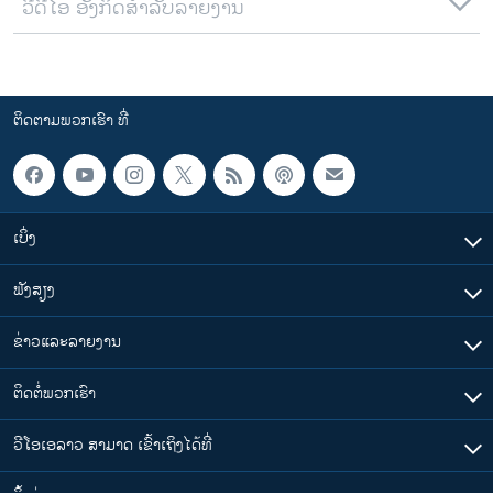
ວີດີໂອ ອັງກິດສຳລັບລາຍງານ
ຕິດຕາມພວກເຮົາ ທີ່
ເບິ່ງ
ຟັງສຽງ
ຂ່າວແລະລາຍງານ
ຕິດຕໍ່ພວກເຮົາ
ວີໂອເອລາວ ສາມາດ ເຂົ້າເຖິງໄດ້ທີ່