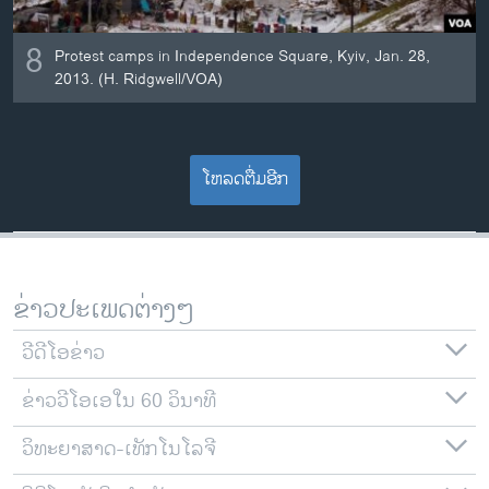
8
Protest camps in Independence Square, Kyiv, Jan. 28,
2013. (H. Ridgwell/VOA)
ໂຫລດຕື່ມອີກ
ຂ່າວປະເພດຕ່າງໆ
ວີດີໂອຂ່າວ
ຂ່າວວີໂອເອໃນ 60 ວິນາທີ
ວິທະຍາສາດ-ເທັກໂນໂລຈີ