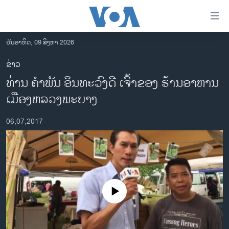
ລິ້ງ
ສຳຫລັບ
ເຂົ້າ
ວັນອາທິດ, 09 ສິງຫາ 2026
ຫາ
ໂຮມເພຈ
ຂ່າວ
ຂ້າມ
ລາວ
ທ່ານ ຄຳພັນ ອິນທະວົງດີ ເຈົ້າຂອງ ຮ້ານອາຫານ
ຂ້າມ
ອາເມຣິກາ
ຂ້າມ
ເມືອງຫລວງພະບາງ
ໄປ
ການເລືອກຕັ້ງ ປະທານາທີບໍດີ ສະຫະລັດ 2024
ຫາ
06,07,2017
ຂ່າວ​ຈີນ
ຊອກ
ຄົ້ນ
ໂລກ
ເອເຊຍ
ອິດສະຫຼະພາບດ້ານການຂ່າວ
No media source currently available
ຊີວິດຊາວລາວ
ຊຸມຊົນຊາວລາວ