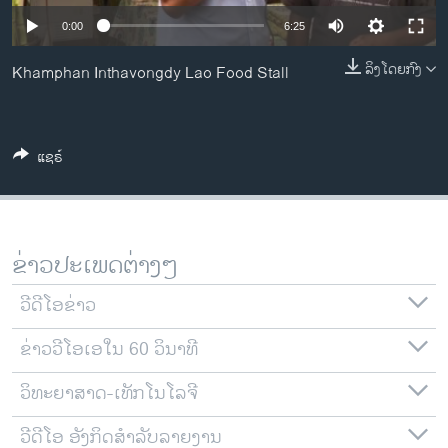
ວິທະຍາສາດ-ເທັກໂນໂລຈີ
0:00
6:25
ທຸລະກິດ
ລິງໂດຍກົງ
Khamphan Inthavongdy Lao Food Stall
ພາສາອັງກິດ
ວີດີໂອ
ແຊຣ໌
ສຽງ
ລາຍການກະຈາຍສຽງ
ຕິດຕາມພວກເຮົາ ທີ່
ລາຍງານ
ຂ່າວປະເພດຕ່າງໆ
ວີດີໂອຂ່າວ
ພາສາຕ່າງໆ
ຂ່າວວີໂອເອໃນ 60 ວິນາທີ
ວິທະຍາສາດ-ເທັກໂນໂລຈີ
ວີດີໂອ ອັງກິດສຳລັບລາຍງານ