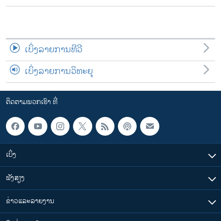
ເບິ່ງລາຍການທີວີ
ເບິ່ງລາຍການວິທະຍຸ
ຕິດຕາມພວກເຮົາ ທີ່
ເບິ່ງ
ຟັງສຽງ
ຂ່າວແລະລາຍງານ