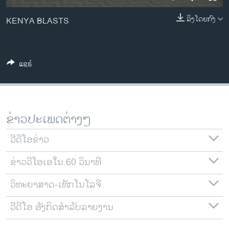
ວິທະຍາສາດ-ເທັກໂນໂລຈີ
ລິງໂດຍກົງ
KENYA BLASTS
ທຸລະກິດ
ພາສາອັງກິດ
ວີດີໂອ
ແຊຣ໌
ສຽງ
ລາຍການກະຈາຍສຽງ
ຕິດຕາມພວກເຮົາ ທີ່
ຂ່າວປະເພດຕ່າງໆ
ລາຍງານ
ວີດີໂອຂ່າວ
ພາສາຕ່າງໆ
ຂ່າວວີໂອເອໃນ 60 ວິນາທີ
ວິທະຍາສາດ-ເທັກໂນໂລຈີ
ວີດີໂອ ອັງກິດສຳລັບລາຍງານ