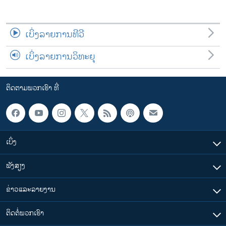
ເບິ່ງລາຍການທີວີ
ເບິ່ງລາຍການວິທະຍຸ
ຕິດຕາມພວກເຮົາ ທີ່
ເບິ່ງ
ຟັງສຽງ
ຂ່າວແລະລາຍງານ
ຕິດຕໍ່ພວກເຮົາ