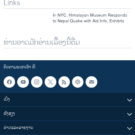
Links
In NYC, Himalayan Museum Responds
to Nepal Quake with Aid Info, Exhibits
ທ່ານອາດມັກອ່ານເລື້ອງນີ້ຕື່ມ
ຕິດຕາມພວກເຮົາ ທີ່
ເບິ່ງ
ຟັງສຽງ
ຂ່າວແລະລາຍງານ