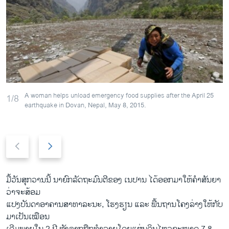
A woman helps unload emergency food supplies after the April 25
1/8
earthquake in Dovan, Nepal, May 8, 2015.
P
N
r
e
e
x
v
t
ມື້ວັນສຸກວານນີ້ ນາຍົກລັດຖະມົນຕີຂອງ ເນປານ ໄດ້ອອກມາໃຫ້ຄຳສັນຍາ
i
s
ວ່າຈະສ້ອມ
o
l
ແປງບັນດາອາຄານສາທາລະນະ, ໂຮງຮຽນ ແລະ ພື້ນຖານໂຄງລ່າງໃຫ້ກັບ
u
i
ມາເປັນເໝືອນ
s
d