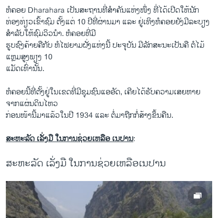
ຫໍຄອຍ Dharahara ເປັນສະຖານທີ່ສຳຄັນແຫ່ງໜຶ່ງ ທີ່ໄດ້ເປີດໃຫ້ນັກ
ທ່ອງທ່ຽວເຂົ້າຊົມ ຕັ້ງແຕ່ 10 ປີທີ່ຜ່ານມາ ແລະ ຢູ່ເທິງຫໍຄອຍຍັງມີລະບຽງ
ສຳລັບໃຫ້ຊົມວິວນຳ. ຫໍຄອຍທີ່ມີ
ຮູບຊົງຄ້າຍຄືກັບ ຫໍໄຟຍາມຝັ່ງແຫ່ງນີ້ ປະຈຸບັນ ມີລັກສະນະເປັນຄື ຕໍໄມ້
ແຫຼມສູງພຽງ 10
ແມັດເທົ່ານັ້ນ.
ຫໍຄອຍນີ້ທີ່ຕັ້ງຢູ່ໃນເຂດທີ່ມີຊຸມຊົນແອອັດ, ເຄີຍໄດ້ຮັບຄວາມເສຍຫາຍ
ຈາກແຜ່ນດິນໄຫວ
ກ່ອນໜ້ານີ້ມາແລ້ວໃນປີ 1934 ແລະ ຕໍ່ມາຖືກກໍ່ສ້າງຂຶ້ນຄືນ.
ສະຫະລັດ ເລັ່ງມື ໃນການຊ່ວຍເຫລືອ ເນປານ
:
ສະຫະລັດ ເລັ່ງມື ໃນການຊ່ວຍເຫລືອເນປານ