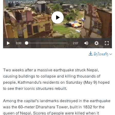
by
ສຽງອາເມຣິກາ ວີໂອເອລາວ
No media source currently available
0:00
2:07
ລິງໂດຍກົງ
Two weeks after a massive earthquake struck Nepal,
causing buildings to collapse and killing thousands of
people, Kathmandu's residents on Saturday (May 9) hoped
to see their iconic structures rebuilt.
Among the capital's landmarks destroyed in the earthquake
was the 60-meter Dharahara Tower, built in 1832 for the
queen of Nepal. Scores of people were killed when it