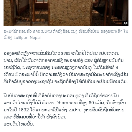
ວິທະຍາສາດ-ເທັກໂນໂລຈີ
ທຸລະກິດ
ພາສາອັງກິດ
ສະມາຊິກຄອບຄົວ ຊາວເນປານ ກຳລັງສ້ອມແປງ ເຮືອນທີ່ເປ່ເພ ຂອງພວກເຂົາ ໃນ
ວີດີໂອ
ເມືອງ Lalitpur, Nepal
ສຽງ
ສອງ​ອາທິດ​ຫຼັງ​ຈາກແຜ່ນດິນ​ໄຫວຂະໜາດໃຫຍ່​ໄດ້​ປະທະປະ​ເ​ທດ​ເນ​
ລາຍການກະຈາຍສຽງ
ປານ, ເຮັດໃຫ້​ບັນດາ​ຕຶກ​ອາຄານພັງທະລາຍລົງ ​ແລະ ຜູ້​ຄົນ​ຫຼາຍ​ພັນ​ຄົນ​
ຕິດຕາມພວກເຮົາ ທີ່
ເສຍ​ຊີ​ວິ​ດ, ປະຊາກອນ​ຂອງ​ ນະຄອນຫຼວງ​ກາດ​ມັນ​ດູ ໃນວັນ​ເສົາ​ທີ 9 ​
ລາຍງານ
ເດືອນ ພຶດສະພາມື້ນີ້ ​ມີ​ຄວາມ​ຫວັງວ່າ ບັນດາ​ສະຖາປັດ​ຕະຍາກຳ​ເຊິ່ງ​ເປັນ​
ທີ່​ເຄົາລົບ​ບູຊາ​ຂອງ​ປະຊາ​ຊົນ​ ຈະ​ຖືກ​ກໍ່ສ້າງ​ໃຫ້​ກັບ​ຄືນມາ​ເປັນ​ເໝືອນ​ເດີ​ມ.
ພາສາຕ່າງໆ
​ໃນ​ບັນດາ​ສະຖານ​ທີ່ ທີ່​ສຳຄັນ​ຂອງ​ນະຄອນ​ຫຼວງ ​ທີ່​ໄດ້ຖືກ​ທຳ​ລາຍ​ໃນ
ແຜ່ນດິນໄຫວ​ຄັ້ງນີ້ກໍມີ ຫໍຄອຍ Dharahara ທີ່ສູ​ງ​ 60 ​ແມັດ, ຖືກ​ສ້າງ​ຂຶ້ນ​
ມາໃນ​ປີ 1832 ໃຫ້​ແກ່ພະ​ລາຊິນີ​ແຫ່ງ ​ເນ​ປານ. ຫຼາຍສິບຄົນ​ຖືກ​ທັບ​ຕາຍ
ເວລາທີ່ຫໍຄອຍທີ່ວ່ານີ້​ຫັກ​ພັງລົງຍ້ອນ
ແຜ່ນດິນໄຫວນັ້ນ.