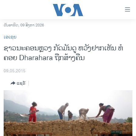
ລິ້ງ
ສຳຫລັບ
ເຂົ້າ
ວັນອາທິດ, 09 ສິງຫາ 2026
ຫາ
ໂຮມເພຈ
ເອເຊຍ
ຂ້າມ
ລາວ
ຊາວນະຄອນຫຼວງ ກັດມັນດູ ຫວັງຢາກເຫັນ ຫໍ
ຂ້າມ
ອາເມຣິກາ
ຄອຍ Dharahara ຖືກສ້າງຄືນ
ຂ້າມ
ໄປ
ການເລືອກຕັ້ງ ປະທານາທີບໍດີ ສະຫະລັດ 2024
ຫາ
09,05,2015
ຂ່າວ​ຈີນ
ຊອກ
ແຊຣ໌
ຄົ້ນ
ໂລກ
ເອເຊຍ
ອິດສະຫຼະພາບດ້ານການຂ່າວ
ຊີວິດຊາວລາວ
ຊຸມຊົນຊາວລາວ