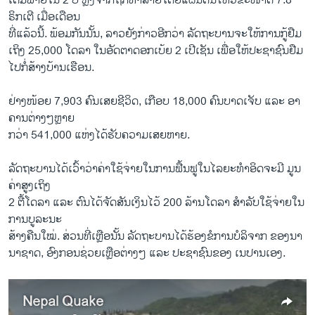
ເດີມພາຍໃນ 2 ປີ ຫຼັງຈາກຖືກທຳລາຍໂດຍແຜ່ນດິນໄຫວຂະໜາດ 7.8
s
e
ຣິກເຕີ ເມື່ອເດືອນ
l
ທີ່ແລ້ວນີ້. ພ້ອມກັນນັ້ນ, ລາວຍັງກ່າວອີກວ່າ ລັດຖະບານຈະໃຫ້ການກູ້ຢືມ
i
ເຖິງ 25,000 ໂດລາ ໃນອັດຕາດອກເບ້ຍ 2 ເປີເຊັນ ເພື່ອໃຫ້ປະຊາຊົນຢືມ
d
ໄປກໍ່ສ້າງບ້ານເຮືອນ.
e
ຢ່າງໜ້ອຍ 7,903 ຄົນເສຍຊີວິດ, ເກືອບ 18,000 ຄົນບາດເຈັບ ແລະ ອາ
ຄານຕ່າງໆຫຼາຍ
ກວ່າ 541,000 ແຫ່ງໄດ້ຮັບຄວາມເສຍຫາຍ.
ລັດຖະບານໄດ້ເວົ້າວ່າຄ່າໃຊ້ຈ່າຍໃນການຟື້ນຟູໃນໄລຍະທຳອິດຈະມີ ມູນ
ຄ່າສູງເຖິງ
2 ຕື້ໂດລາ ແລະ ຕົນໄດ້ຈັດສັນເງິນໄວ້ 200 ລ້ານໂດລາ ສຳລັບໃຊ້ຈ່າຍໃນ
ການບູລະນະ
ສ້າງຄືນໃໝ່. ສ່ວນທີ່ເຫຼືອນັ້ນ ລັດຖະບານໄດ້ຮ້ອງຂໍການບໍລິຈາກ ຂອງນາ
ນາຊາດ, ອົງກອນຊ່ວຍເຫຼືອຕ່າງໆ ແລະ ປະຊາຊົນຂອງ ເນປານເອງ.
Nepal Quake