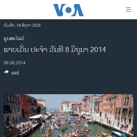
ລິ້ງ
ສຳຫລັບ
ເຂົ້າ
ວັນເສົາ, 08 ສິງຫາ 2026
ຫາ
ໂຮມເພຈ
ຮູບສະໄລດ໌
ຂ້າມ
ລາວ
ພາບ​ເດັ່ນ​ ປະ​ຈຳ ວັນ​ທີ 8 ມິ​ຖຸ​ນາ 2014
ຂ້າມ
ອາເມຣິກາ
ຂ້າມ
09,06,2014
ໄປ
ການເລືອກຕັ້ງ ປະທານາທີບໍດີ ສະຫະລັດ 2024
ຫາ
ແຊຣ໌
ຂ່າວ​ຈີນ
ຊອກ
ຄົ້ນ
ໂລກ
ເອເຊຍ
ອິດສະຫຼະພາບດ້ານການຂ່າວ
ຊີວິດຊາວລາວ
ຊຸມຊົນຊາວລາວ