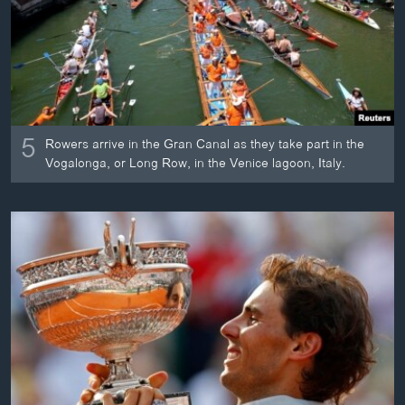
ວິທະຍາສາດ-ເທັກໂນໂລຈີ
ທຸລະກິດ
ພາສາອັງກິດ
ວີດີໂອ
5
ສຽງ
Rowers arrive in the Gran Canal as they take part in the
Vogalonga, or Long Row, in the Venice lagoon, Italy.
ລາຍການກະຈາຍສຽງ
ຕິດຕາມພວກເຮົາ ທີ່
ລາຍງານ
ພາສາຕ່າງໆ