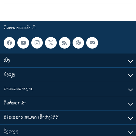
ຕິດຕາມພວກເຮົາ ທີ່
ເບິ່ງ
ຟັງສຽງ
ຂ່າວແລະລາຍງານ
ຕິດຕໍ່ພວກເຮົາ
ວີໂອເອລາວ ສາມາດ ເຂົ້າເຖິງໄດ້ທີ່
​ລິ້ງ​ຕ່າງໆ