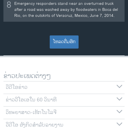
8
Emergency responders stand near an overturned truck
after a road was washed away by floodwaters in Boca del
Rio, on the outskirts of Veracruz, Mexico, June 7, 2014.
ໂຫລດຕື່ມອີກ
ຂ່າວປະເພດຕ່າງໆ
ວີດີໂອຂ່າວ
ຂ່າວວີໂອເອໃນ 60 ວິນາທີ
ວິທະຍາສາດ-ເທັກໂນໂລຈີ
ວີດີໂອ ອັງກິດສຳລັບລາຍງານ