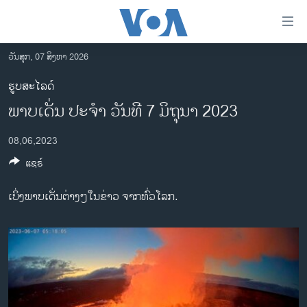
ລິ້ງ
ສຳຫລັບ
ເຂົ້າ
ວັນສຸກ, 07 ສິງຫາ 2026
ຫາ
ໂຮມເພຈ
ຮູບສະໄລດ໌
ຂ້າມ
ລາວ
ພາບເດັ່ນ ປະຈຳ ວັນທີ 7 ມິຖຸນາ 2023
ຂ້າມ
ອາເມຣິກາ
ຂ້າມ
08,06,2023
ໄປ
ການເລືອກຕັ້ງ ປະທານາທີບໍດີ ສະຫະລັດ 2024
ຫາ
ແຊຣ໌
ຂ່າວ​ຈີນ
ຊອກ
ຄົ້ນ
ໂລກ
ເບິ່ງພາບເດັ່ນຕ່າງໆໃນຂ່າວ ຈາກທົ່ວໂລກ.
ເອເຊຍ
ອິດສະຫຼະພາບດ້ານການຂ່າວ
ຊີວິດຊາວລາວ
ຊຸມຊົນຊາວລາວ