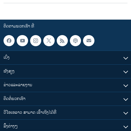
ຕິດຕາມພວກເຮົາ ທີ່
ເບິ່ງ
ຟັງສຽງ
ຂ່າວແລະລາຍງານ
ຕິດຕໍ່ພວກເຮົາ
ວີໂອເອລາວ ສາມາດ ເຂົ້າເຖິງໄດ້ທີ່
​ລິ້ງ​ຕ່າງໆ