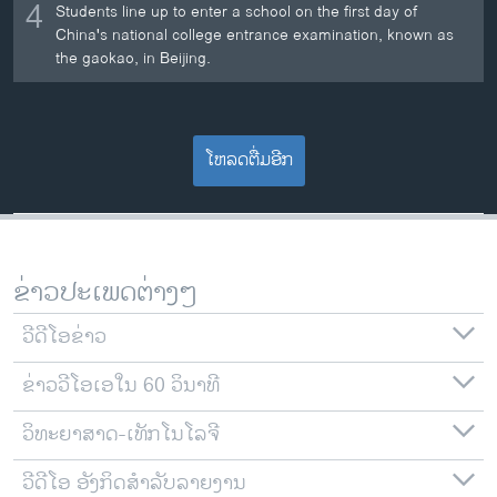
4
Students line up to enter a school on the first day of
China's national college entrance examination, known as
the gaokao, in Beijing.
ໂຫລດຕື່ມອີກ
ຂ່າວປະເພດຕ່າງໆ
ວີດີໂອຂ່າວ
ຂ່າວວີໂອເອໃນ 60 ວິນາທີ
ວິທະຍາສາດ-ເທັກໂນໂລຈີ
ວີດີໂອ ອັງກິດສຳລັບລາຍງານ