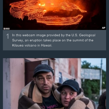
ວິທະຍາສາດ-ເທັກໂນໂລຈີ
ທຸລະກິດ
ພາສາອັງກິດ
ວີດີໂອ
1
In this webcam image provided by the U.S. Geological
ສຽງ
Survey, an eruption takes place on the summit of the
Kilauea volcano in Hawaii.
ລາຍການກະຈາຍສຽງ
ຕິດຕາມພວກເຮົາ ທີ່
ລາຍງານ
ພາສາຕ່າງໆ